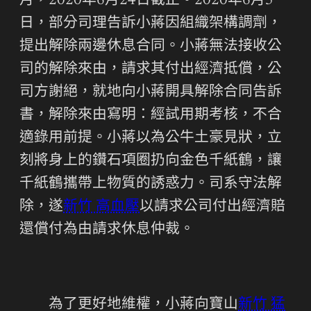
月，2020年6月24日截止。2020年6月5
日，部分司理告訴小蔣因組織架構調劑，
提出解除兩邊休息合同。小蔣無法接收公
司的解除來由，請求其付出經濟抵償，公
司方謝絕，就地向小蔣開具解除合同告訴
書，解除來由寫明：經試用期考核，不合
適錄用前提。小蔣以為公牛土豪見狀，立
刻將身上的鑽石項圈扔向金色千紙鶴，讓
千紙鶴攜帶上物質的誘惑力。司系守法解
除，遂
新竹 高血壓
以請求公司付出經濟賠
還償付為由請求休息仲裁。
為了更好地維權，小蔣向寶山
新竹 猛