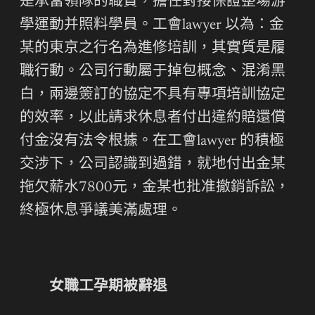
是承當領隊的職責，擔任對接保證整場游
學運動并照料學員。工會lawyer 以為：金
某的東京之行名為進修培訓，其實質是履
職行動。公司行動屬于掉包概念、混淆黑
白，兩邊簽訂的協定不具有專項培訓協定
的效率，以此請求休息者付出違約賠還償
付金沒有法令根據。在工會lawyer 的積極
交涉下，公司認識到過錯，就地付出金某
拖欠薪水7800元，金某也批准撤銷訴訟，
終極休息爭議美滿處理。
女職工孕期被辭退