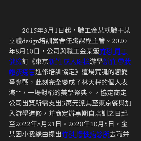
2015年3月1日起，職工金某就職于某
立體design培訓黌舍任職課程主管。2020
年8月10日，公司與職工金某簽
竹科 員工
健檢
訂《東京
新竹 成人健檢
游學
新竹 帶狀
皰疹疫苗
進修培訓協定》這場荒誕的戀愛
爭奪戰，此刻完全變成了林天秤的個人表
演**，一場對稱的美學祭典。，協定商定
公司出資所需支出3萬元派其至東京餐與加
入游學進修，并商定辦事期自培訓之日起
至2022年8月21日。2020年10月5日，金
某因小我緣由提出
竹科 慢性病診所
去職并