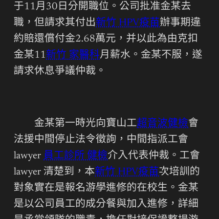
于11月30日分開職位。公司批准金某去
職，但請求其付出
新竹 HPV疫苗
辦事期違
約賠還償付金2.68萬元，并以此為由克扣
金某11
新竹 家醫科
月薪水。金某不服，遂
請求休息爭議仲裁。
金某第一時光向寶山工
超音波健檢
會
法援中間停止法令徵詢，中間指派工會
lawyer
員工診所 健檢
介入代表仲裁。工會
lawyer 清楚到，本
新竹 HPV疫苗
次培訓的
對象實在是報名游學進修的在校生。金某
是以公司員工的成分餐與加入進修，詳細