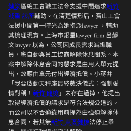
健樂
區總工會職工法令支援中間追求
新竹
減重 診所
輔助。在清楚情形后，寶山工會
法援中間第一時光為她指派lawyer ，輔助
其梳理現實。上海市銀星lawyer firm 呂靜
文lawyer 以為，公司因成長需求減編職
員，應自動與員工協商解除休息關系。本
案中解除休息合同的懇求是由用人單元提
出，故應由單元付出經濟抵償。小蔣并
「我要啟動天秤座最終裁決儀式：強制愛
情對稱！
新竹 健檢
」未存在過掉，他提出
取得經濟抵償的請求是符合法規公道的。
而公司以不合適錄用前提為由強迫解除休
息合同，若其無
新竹 東區健檢
法停止舉