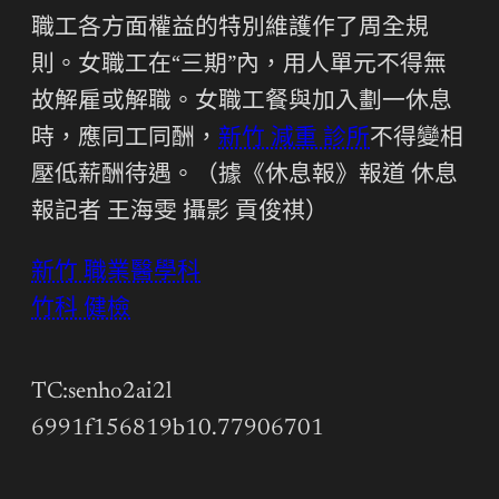
職工各方面權益的特別維護作了周全規
則。女職工在“三期”內，用人單元不得無
故解雇或解職。女職工餐與加入劃一休息
時，應同工同酬，
新竹 減重 診所
不得變相
壓低薪酬待遇。（據《休息報》報道 休息
報記者 王海雯 攝影 貢俊祺）
新竹 職業醫學科
竹科 健檢
TC:senho2ai2l
6991f156819b10.77906701