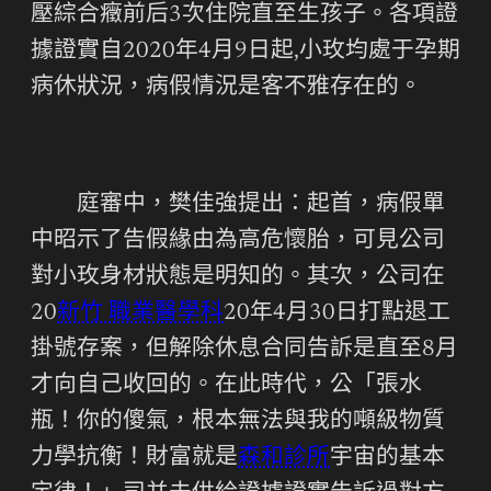
壓綜合癥前后3次住院直至生孩子。各項證
據證實自2020年4月9日起,小玫均處于孕期
病休狀況，病假情況是客不雅存在的。
庭審中，樊佳強提出：起首，病假單
中昭示了告假緣由為高危懷胎，可見公司
對小玫身材狀態是明知的。其次，公司在
20
新竹 職業醫學科
20年4月30日打點退工
掛號存案，但解除休息合同告訴是直至8月
才向自己收回的。在此時代，公「張水
瓶！你的傻氣，根本無法與我的噸級物質
力學抗衡！財富就是
森和診所
宇宙的基本