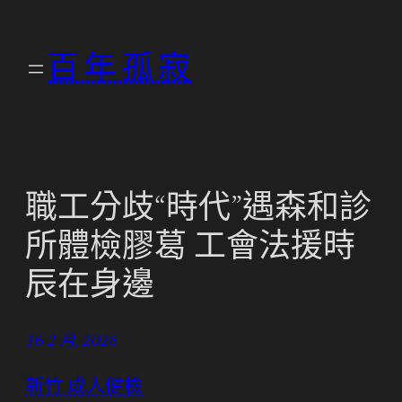
跳
至
百年孤寂
主
要
內
容
職工分歧“時代”遇森和診
所體檢膠葛 工會法援時
辰在身邊
16 2 月, 2026
新竹 成人健檢