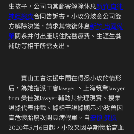
生孩子，公司向其郵寄解除休息
新竹 自律
神經檢查
合同告訴書。小玫分歧意公司雙
方解除決議，請求其恢復休息
新竹 出國備
藥
關系并付出產期住院醫療費、生涯生養
補助等相干所需支出。
寶山工會法援中間在得悉小玫的情形
后，為她指派工會lawyer 、上海筑業lawyer
firm 樊佳強lawyer 輔助其梳理現實、搜集
證據代表仲裁。據相干證據顯示:小玫曾因
高危懷胎屢次開具病假單。自
安慎 健檢
2020年5月6日起，小玫又因孕期懷胎高血