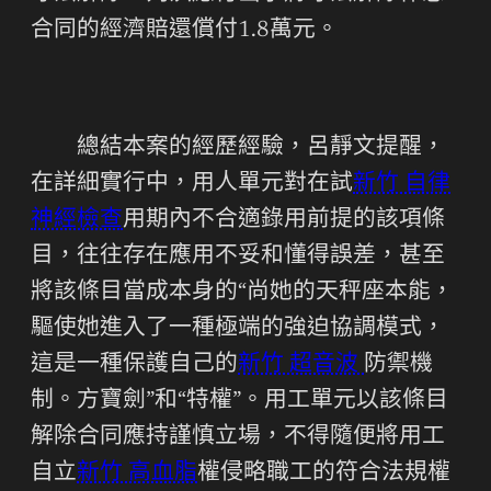
合同的經濟賠還償付1.8萬元。
總結本案的經歷經驗，呂靜文提醒，
在詳細實行中，用人單元對在試
新竹 自律
神經檢查
用期內不合適錄用前提的該項條
目，往往存在應用不妥和懂得誤差，甚至
將該條目當成本身的“尚她的天秤座本能，
驅使她進入了一種極端的強迫協調模式，
這是一種保護自己的
新竹 超音波
防禦機
制。方寶劍”和“特權”。用工單元以該條目
解除合同應持謹慎立場，不得隨便將用工
自立
新竹 高血脂
權侵略職工的符合法規權