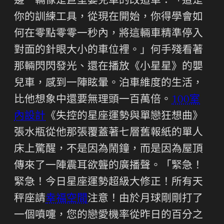
邊一輛像是巨型嬰兒車的改造車：「這是
你的訓練工具，從現在開始，你得學會如
何在零點零零一秒內，將這輛車精準停入
對面的針眼大小的車位裡。」何手殘看著
那輛閃閃發光、還在播放《小星星》的嬰
兒車，感到一陣眩暈。泊車維度的生活，
比他想象中還要無理頭一百萬倍。
100室
內設計
《失控的星座運勢與單戀狂想曲》
張水瓶從他那張覆蓋著七層舊報紙的單人
床上驚醒，不是因為鬧鐘，而是因為屋頂
傳來了一陣震耳欲聾的廣播聲。「緊急！
緊急！今日星座運勢超級大修正！所有天
秤座請
幸福空間
注意！由於月球剛剛打了
一個噴嚏，您的戀愛機率從昨日的百分之