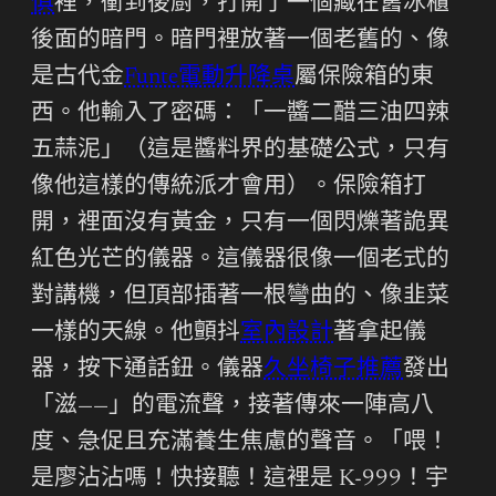
俱
裡，衝到後廚，打開了一個藏在舊冰櫃
後面的暗門。暗門裡放著一個老舊的、像
是古代金
Funte電動升降桌
屬保險箱的東
西。他輸入了密碼：「一醬二醋三油四辣
五蒜泥」（這是醬料界的基礎公式，只有
像他這樣的傳統派才會用）。保險箱打
開，裡面沒有黃金，只有一個閃爍著詭異
紅色光芒的儀器。這儀器很像一個老式的
對講機，但頂部插著一根彎曲的、像韭菜
一樣的天線。他顫抖
室內設計
著拿起儀
器，按下通話鈕。儀器
久坐椅子推薦
發出
「滋——」的電流聲，接著傳來一陣高八
度、急促且充滿養生焦慮的聲音。「喂！
是廖沾沾嗎！快接聽！這裡是 K-999！宇