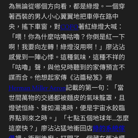
為無論從哪個方向看，都是綠燈。一個穿
著西裝的男人小心翼翼地把車停在路中
央，搖下車窗，對
COFO
著紅綠燈大喊：
「喂！你為什麼咕嚕咕嚕？你倒是紅一下
啊！我要向左轉！綠燈沒用啊！」廖沾沾
感覺到一陣心悸。這種氣味，這種不祥的
「咕嚕」聲，與他兒時聽到的家傳預言不
謀而合。他想起家傳《沾醬秘笈》裡
Herman Miller Aeron
記載的第一句：「當
世間萬物的交通都被麵皮的氣味籠罩，且
燈號恒綠、聲如湯沸時，便是宇宙水餃臨
界點到來之時。」「七點五個地球年…怎麼
這麼快？」廖沾沾猛地衝回店
綠的系統傢