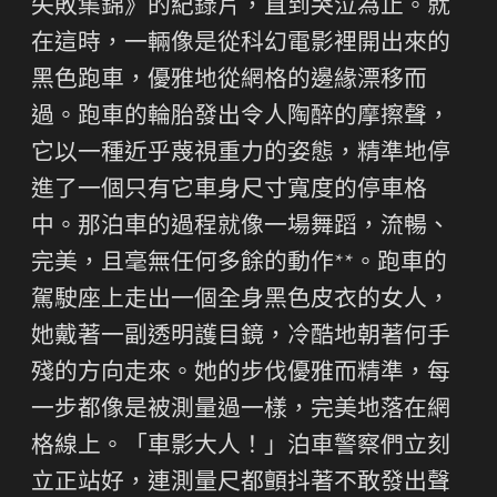
失敗集錦》的紀錄片，直到哭泣為止。就
在這時，一輛像是從科幻電影裡開出來的
黑色跑車，優雅地從網格的邊緣漂移而
過。跑車的輪胎發出令人陶醉的摩擦聲，
它以一種近乎蔑視重力的姿態，精準地停
進了一個只有它車身尺寸寬度的停車格
中。那泊車的過程就像一場舞蹈，流暢、
完美，且毫無任何多餘的動作**。跑車的
駕駛座上走出一個全身黑色皮衣的女人，
她戴著一副透明護目鏡，冷酷地朝著何手
殘的方向走來。她的步伐優雅而精準，每
一步都像是被測量過一樣，完美地落在網
格線上。「車影大人！」泊車警察們立刻
立正站好，連測量尺都顫抖著不敢發出聲