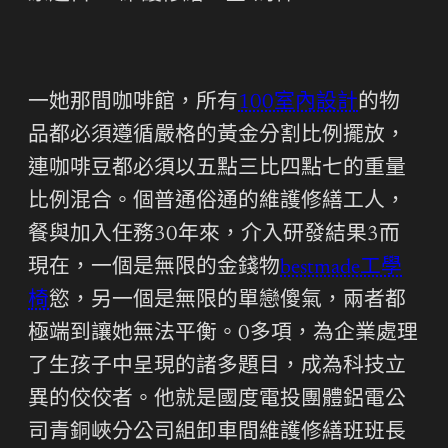
一她那間咖啡館，所有
100室內設計
的物
品都必須遵循嚴格的黃金分割比例擺放，
連咖啡豆都必須以五點三比四點七的重量
比例混合。個普通俗通的維護修繕工人，
餐與加入任務30年來，介入研發結果3而
現在，一個是無限的金錢物
bestmade工學
椅
慾，另一個是無限的單戀傻氣，兩者都
極端到讓她無法平衡。0多項，為企業處理
了生孩子中呈現的諸多題目，成為科技立
異的佼佼者。他就是國度電投團體鋁電公
司青銅峽分公司組卸車間維護修繕班班長