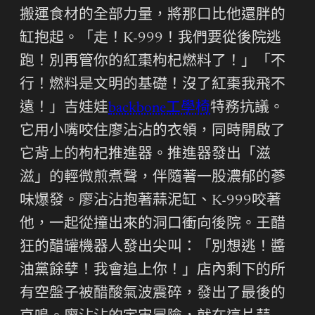
搬運食材的全部力量，將那口比他還胖的
缸抱起。「走！K-999！我們要從後院逃
跑！別再管你的紅棗枸杞燃料了！」「不
行！燃料是文明的基礎！沒了紅棗我飛不
遠！」吉娃娃
backbone工學椅
特務抗議。
它用小嘴咬住廖沾沾的衣領，同時開啟了
它背上的枸杞推進器。推進器發出「滋
滋」的輕微煎煮聲，伴隨著一股濃郁的蔘
味爆發。廖沾沾抱著蒜泥缸、K-999咬著
他，一起從撞出來的洞口衝向後院。王醋
狂的醋罐機器人發出尖叫：「別想逃！醬
油黨餘孽！我會追上你！」店內剩下的所
有空盤子被醋酸氣波震碎，發出了最後的