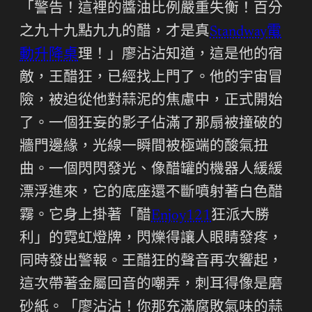
「警告！這裡的醬油比例嚴重失衡！百分
之九十九點九九的醋，才是真
Standway電
動升降桌
理！」廖沾沾知道，這是他的宿
敵，王醋狂，已經找上門了。他的宇宙冒
險，被迫從他對蒜泥的焦慮中，正式開始
了。一個狂妄的影子佔滿了那扇被撞破的
牆門邊緣，光線一瞬間被極端的酸氣扭
曲。一個閃閃發光、像醋罐的機器人緩緩
漂浮進來，它的底座還不斷噴射著白色醋
霧。它身上掛著「醋
Enjoy121
狂派大勝
利」的霓虹燈牌，閃爍得讓人眼睛發疼，
同時發出警報。王醋狂的聲音再次響起，
這次帶著金屬回音的嘲弄，刺耳得像是磨
砂紙。「廖沾沾！你那充滿腐敗氣味的蒜