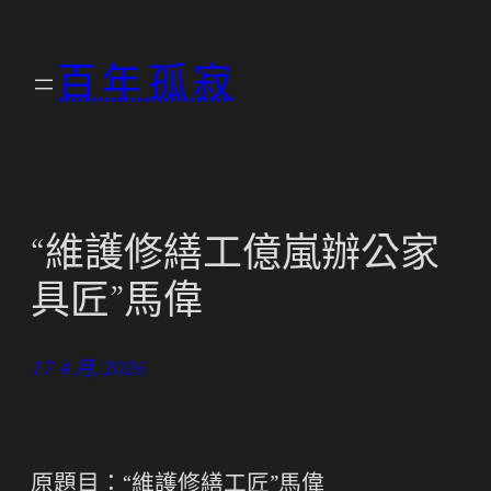
跳
至
百年孤寂
主
要
內
容
“維護修繕工億嵐辦公家
具匠”馬偉
17 4 月, 2026
原題目：“維護修繕工匠”馬偉