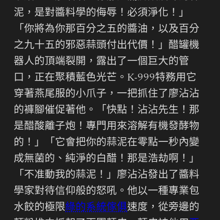
泥，是對醬料學的侮辱！必須淨化！」
「你將為你那百分之五的醬油，以及百分
之九十五的邪惡蒜頭付出代價！」醋罐機
器人的頂端裂開，露出了一個巨大的管
口，正在聚積藍色光芒。K-999特務用它
穿著燕尾服的小爪子，一把抓住了廖沾沾
的褲腳催促著他。「快點！沾沾先生！那
是醋酸離子炮！專門用來溶解有機發酵物
的！」「它會把你的蒜泥在零點一秒內變
成無菌的、純淨的白醋！那是浩劫啊！」
「不准動我的蒜泥！」廖沾沾發出了醬料
學家對待信仰般的怒吼。他以一種專業包
水餃的極限
綠的系統傢俱
速度，從旁邊的