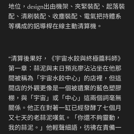
地位，design出由機架、夾緊裝配、起落裝
配、清刷裝配、收塵裝配、電氣把持體系
等構成的鋁導桿在線主動清算機。
“清算後果好，《宇宙水餃與終極醬料師》
第一章：蒜泥與末日預兆廖沾沾坐在他那
間被稱為「宇宙水餃中心」的店裡，但這
間店的外觀更像是一個被遺棄的藍色塑膠
棚，與「宇宙」或「中心」這兩個詞毫無
關係。他正在對著一缸已經發酵了七個月
又七天的老蒜泥嘆氣。「你還不夠靈動，
我的蒜泥。」他輕聲細語，彷彿在責備一