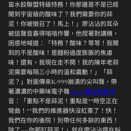
宙水餃聯盟特級特務！你那邊是不是已經
聞到宇宙級的酸味了？我們需要你的蒜
泥！你被徵召了！馬上！」廖沾沾的耳朵
被這聲音震得嗡嗡作響，他捏著對講機，
困惑地喊道：「特務？酸味？等等！我聞
到的不是酸味！是麵粉過度膨脹的焦慮
味！還有，我現在走不開！我的陳年老蒜
泥需要每隔三小時的溫和震動！」「蒜
泥？」對面傳來K-999崩潰的尖叫聲，帶
著濃濃的中藥味電子雜
Razer雷蛇電競椅
音：「重點不是蒜泥！重點是**時空正在
彎曲！**我們的推進器快沒紅棗了！快！
我們在你的後院！別帶任何多餘的東西！
除了——你那缸蒜泥！」就在廖沾沾還在糾