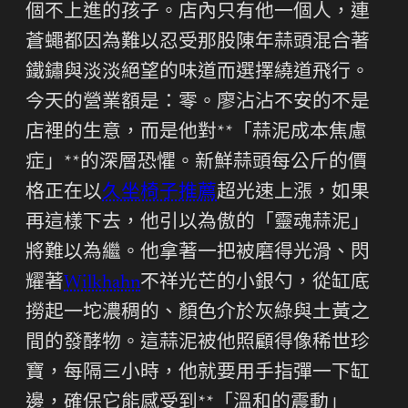
個不上進的孩子。店內只有他一個人，連
蒼蠅都因為難以忍受那股陳年蒜頭混合著
鐵鏽與淡淡絕望的味道而選擇繞道飛行。
今天的營業額是：零。廖沾沾不安的不是
店裡的生意，而是他對**「蒜泥成本焦慮
症」**的深層恐懼。新鮮蒜頭每公斤的價
格正在以
久坐椅子推薦
超光速上漲，如果
再這樣下去，他引以為傲的「靈魂蒜泥」
將難以為繼。他拿著一把被磨得光滑、閃
耀著
Wilkhahn
不祥光芒的小銀勺，從缸底
撈起一坨濃稠的、顏色介於灰綠與土黃之
間的發酵物。這蒜泥被他照顧得像稀世珍
寶，每隔三小時，他就要用手指彈一下缸
邊，確保它能感受到**「溫和的震動」