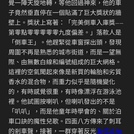
覺一陣天旋地轉，等他回過神來，他的車
子竟然垂直停在一個貼滿了巨大獎狀的牆
壁上。獎狀上寫著：「完美倒車入庫獎——
第零點零零零零零九度偏差。」落款人是
「倒車王」。他趕緊從車窗探出頭，發現
周圍不再是熟悉的城市街道，而是一望無
際、由無數白線和編號組成的巨大網格。
這裡的空氣聞起來像是新買的輪胎和劣質
香水的混合物，而重力似乎是隨機變化
的，有時感覺很重，有時像漂浮在游泳池
裡。他試圖按喇叭，但喇叭發出的不是
「叭叭」，而是他童年時學會的、關於泊
車口訣的魔性兒歌。四面八方傳來了刺耳
的剎車聲，接著，一群穿著反光
歐德系統