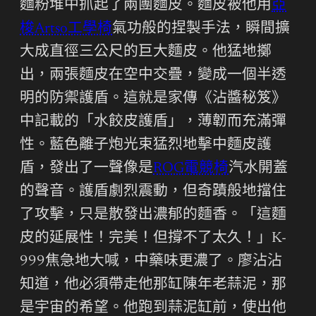
麵粉堆中抓起了兩團麵皮。麵皮被他用
亞
梭Artso工學椅
氣功般的捏製手法，瞬間擴
大成直徑三公尺的巨大麵皮。他猛地擲
出，兩張麵皮在空中交疊，變成一個半透
明的防禦護盾。這就是家傳《沾醬秘笈》
中記載的「水餃皮護盾」，薄韌而充滿彈
性。藍色離子炮光束猛烈地擊中麵皮護
盾，發出了一聲像是
ROG電競椅
汽水開蓋
的聲音。護盾劇烈震動，但奇蹟般地擋住
了攻擊，只是散發出濃郁的麵香。「這麵
皮的延展性！完美！但撐不了太久！」K-
999焦急地大喊，中藥味更濃了。廖沾沾
知道，他必須帶走他那缸陳年老蒜泥，那
是宇宙的希望。他跑到蒜泥缸前，使出他