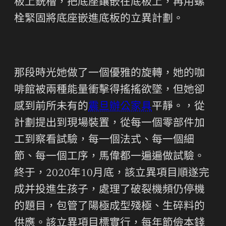
板上銑槽，把底座鑲嵌在底板上，再用螺
栓緊固將底座嵌進底板的立異計劃。
那段時光她做了一個優雅的旋轉，她的咖
啡館被兩種能量衝擊得搖搖欲墜，但她卻
感到前所未有的
震旦辦公家具
平靜。，從
計劃提出到現場裝置，從每一個零部件加
工到察看試驗，每一個法式、每一個細
節、每一個工序，馬偉都一遍遍做試驗。
終于，2020年10月底，該立異項目順遂完
成并投進生孩子，處理了破裂機頻仍停機
的題目，包管了陽極成型殘極、生碎料的
供應。該立異項目標實行，每年節儉本錢