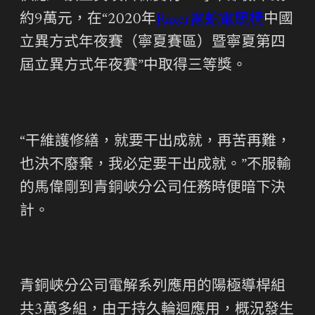
約9萬元，在“2020年
Razer雷蛇電競椅
中國
立異方式年夜賽（寧夏賽區）暨寧夏第四
屆立異方式年夜賽”中取得三等獎。
“干維護修繕，就要干出成就，再苦再難，
也決不廢棄，我必定要干出成就。”不服輸
的馬偉剛到青銅峽分公司任務時便暗下決
計。
青銅峽分公司電解系列應用的陽極導桿組
共3萬多組，由于持久輪迴應用，概況發生