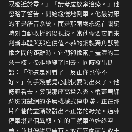
限趨近於零。」「請考慮放棄治療。」他
忽略了警告，開始緩慢地倒車。他最討厭
的不是語音系統，而是那兩塊永遠在關鍵
時刻自動收折的後視鏡。當他需要它們來
判斷車體與那座價值不菲的銅製獨角獸雕
像之間的距離時，它們卻像兩片羞澀的耳
朵一樣，優雅地縮了回去。同時發出低
語：「你還是別看了，反正你也停不
好。」何手殘感覺心臟快要跳出來了。他
轉頭看去，發現那座高聳入雲、覆蓋著鏽
跡斑斑鐵網的多層機械式停車塔，正在那
片窄巷的盡頭散發出不正常的綠光。這棟
停車塔是個異類，它的三號車位始終空
著，並且傳說只要有人敢在它面前失敗十