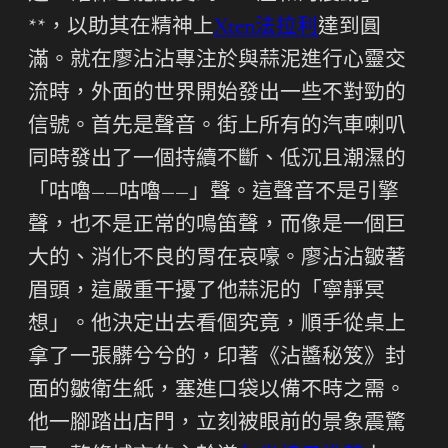
**，以助其在精神上
Xten法拉利
達到圓
滿。就在廖沾沾專注於與蒜泥進行心靈交
流時，外面的世界開始發出一些不對勁的
信號。首先是聲音。街上所有的汽車喇叭
同時發出了一個持續不斷、低沉且潮濕的
「咕嚕——咕嚕——」聲。這聲音不是引擎
聲，也不是正常的鳴笛聲，而像是一個巨
大的、消化不良的胃在哀嚎。廖沾沾皺著
眉頭，這嚴重干擾了他蒜泥的「寧靜冥
想」。他決定出去看個究竟，順手從桌上
拿了一張髒兮兮的，印著《沾醬秘笈》封
面的皺衛生紙，塞進口袋以備不時之需。
他一腳踏出店門，立刻被眼前的景象震驚