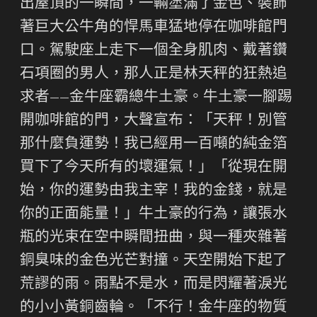
出屋頂的一瞬間，一輛塗滿了金色、裝飾
著巨大公牛角的悍馬車猛地停在咖啡館門
口。駕駛座上走下一個全身肌肉、戴著鑽
石項圈的男人，那人正是林天秤的狂熱追
求者——金牛座霸總牛土豪。牛土豪一腳踢
開咖啡館的門，大聲宣布：「天秤！別管
那什麼負運勢！我已經用一百噸的純金箔
買下了今天所有的壞運氣！」「從現在開
始，你的運勢由我主宰！我的金錢，就是
你的正面能量！」牛土豪的行為，讓張水
瓶的光束在空中瞬間扭曲，與一種夾雜著
銅臭味的金色光芒對撞。天空開始下起了
荒謬的雨。雨點不是水，而是閃耀著淚光
的小小黃銅齒輪。「不行！金牛座的物質