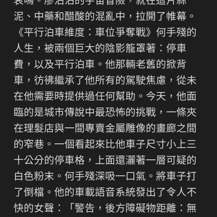
哀鳴。廖沾沾的宇宙冒險，就在這片蒜
泥、中藥和醋酸的混亂中，拉開了帷幕。
《平行泊車維度：車位爭奪戰》何手殘的
人生，被兩個巨大的陰影籠罩著：停車
費，以及平行泊車。他那輛老舊的掀背
車，彷彿繼承了他所有的駕駛焦慮，從未
在他需要時提供過任何幫助。今天，他面
臨的是城市傳說中最恐怖的挑戰，一條夾
在理髮店與一間專賣金屬雕像的畫廊之間
的窄巷。一個看起來比他車子尺寸小上三
十公分的停車格，上面還灑著一層可疑的
白色粉末。何手殘深吸一口氣。將車子打
了倒檔。他的車載語音系統發出了令人不
快的女聲：「警告，後方障礙物距離：無