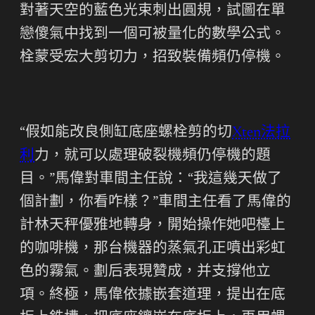
對著天空的藍色光束刺出圓規，試圖在單
戀傻氣中找到一個可被量化的數學公式。
栓蒙受宏大剪切力，招致裝備頻仍停機。
“假如能改良側缸底座螺栓剪的切
Xten法拉
利
力，就可以處理破裂機頻仍停機的題
目。”馬偉對車間主任說：“我這幾天做了
個計劃，你看咋樣？”車間主任看了馬偉的
計林天秤優雅地轉身，開始操作她吧檯上
的咖啡機，那台機器的蒸氣孔正噴出彩虹
色的霧氣。劃后表現贊成，并支撐他立
項。終極，馬偉依據嵌套道理，提出在底