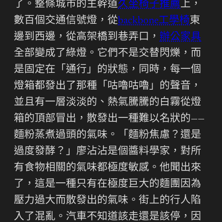
了。整條城市的主幹道
久坐椅子推薦
上，
數百個交通信號燈，從
backbone工學椅
東
邊到西邊，從高架橋到巷弄口，
辦公家具
全部變成了綠燈。它們不是交替閃爍，而
是固定在「通行」的狀態，同時，每一個
燈箱都發出了那種「咕嚕咕嚕」的聲音，
並且有一層淡淡的、熱氣騰騰的白霧從燈
箱的頂部冒出，散發出一種難以名狀的——
麵粉蒸煮過頭的氣味。「麵粉焦慮？還是
過度發酵？」廖沾沾是個醬料學家，對所
有食物相關的氣味都極度敏感。他聞出來
了，這是一種只有在極度巨大的麵團因為
壓力過大而散發出的氣味。街上的行人陷
入了混亂。汽車不知道該走還是該停，因