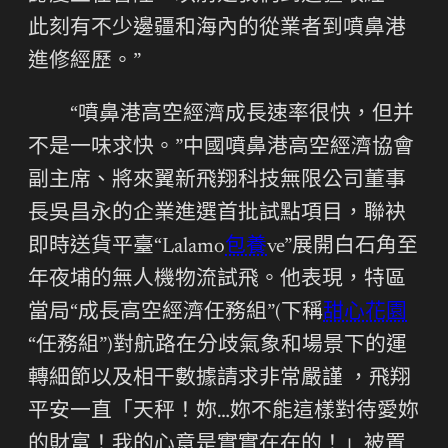
此刻有不少邊疆和海內的從業者到噴鼻港
進修經歷。”
“噴鼻港高空經濟成長速率很快，但并
不是一味求快。”中國噴鼻港高空經濟協會
副主席、將來翼新飛翔科技無限公司董事
長吳昌永的企業進選首批試點項目，聯袂
即時送貨平臺“Lalamo
包養
ve”展開白石角至
年夜埔的無人機物流試飛。他表現，特區
當局“成長高空經濟任務組”(下稱
甜心花園
“任務組”)對航路在分歧氣象和場景下的運
轉細節以及相干數據請求非常嚴謹 ，飛翔
平安一直「天秤！妳…妳不能這樣對待愛妳
的財富！我的心意是實實在在的！」被置