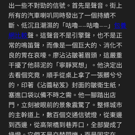
出一些不對勁的信號。首先是聲音。街上
所有的汽車喇叭同時發出了一個持續不
斷、低沉且潮濕的「咕嚕——咕嚕——」
包養
網比較
聲。這聲音不是引擎聲，也不是正
常的鳴笛聲，而像是一個巨大的、消化不
良的胃在哀嚎。廖沾沾皺著眉頭，這嚴重
干擾了他蒜泥的「寧靜冥想」。他決定出
去看個究竟，順手從桌上拿了一張髒兮兮
的，印著《沾醬秘笈》封面的皺衛生紙，
塞進口袋以備不時之需。他一腳踏出店
門，立刻被眼前的景象震驚了。整條城市
的主幹道上，數百個交通信號燈，從東邊
到西邊，從高架橋到巷弄口，全部變成了