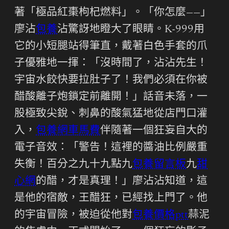
著「極品紅棗枸杞燃料」。「你怎麼——」
廖沾
包養
沾驚訝地瞪大了眼睛。K-999用
它的小短腿站得筆直，戴著白色手套的爪
子優雅地一揮：「沒時間了，沾沾先生！
宇宙水餃快要拉肚子了！我們必須在你被
醋酸離子炮鎖定前離開！」話音未落，一
股極致尖銳、刺鼻的酸氣猛地從店門口灌
入，
包養網車馬費
伴隨著一個狂妄自大的
電子音效：「警告！這裡的醬油比例嚴重
失衡！百分之九十九點九
包養留言板
九
甜
心網
的醋，才是真理！」廖沾沾知道，這
是他的宿敵，王醋狂，已經找上門了。他
的宇宙冒險，被迫從他對
包養價格ptt
蒜泥