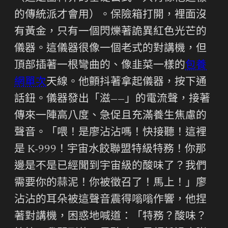
的傳統派才會用）。保險箱打開，裡面沒
有黃金，只有一個閃爍著詭異紅色光芒的
儀器。這儀器很像一個老式的對講機，但
頂部插著一根彎曲的、像韭菜一樣的
包養
網單次
天線。他顫抖著拿起儀器，按下通
話鈕。儀器發出「滋——」的電流聲，接著
傳來一陣高八度、急促且充滿養生焦慮的
聲音。「喂！是廖沾沾嗎！快接聽！這裡
是 K-999！宇宙水餃聯盟特級特務！你那
邊是不是已經聞到宇宙級的酸味了？我們
需要你的蒜泥！你被徵召了！馬上！」廖
沾沾的耳朵被這聲音震得嗡嗡作響，他捏
著對講機，困惑地喊道：「特務？酸味？