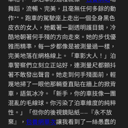
車格中。那泊車的過程就像一
包養網站
場
舞蹈，流暢、完美，且毫無任何多餘的動
作**。跑車的駕駛座上走出一個全身黑色
皮衣的女人，她戴著一副透明護目鏡，冷
酷地朝著何手殘的方向走來。她的步伐優
雅而精準，每一步都像是被測量過一樣，
完美地落在網格線上。「車影大人！」泊
車警察們立刻立正站好，連測量尺都顫抖
著不敢發出聲音。她走到何手殘面前，輕
蔑地掃了一眼他那輛垂直貼在牆上的掀背
車，語氣冰冷。「新手，你的車技像一團
混亂的毛線球。你污染了泊車維度的純粹
性。」「但你的後視鏡貼紙——『永不放
棄』，
包養網單次
讓我看到了一絲愚蠢的