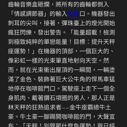
齒輪音樂盒砸爛，將所有的齒輪都倒入
「情感調節器」的輸入
包養
口。機器發出
刺耳的尖叫，接著，彈珠臺上的燈光開始
瘋狂閃爍，發出警告。「能量超載！檢測
到極致純粹的單戀能量！目標：提升天秤
座運勢！」在機器的頂部，一個巨大的、
像彩虹一樣的光束筆直地射向天空。然
而，就在光束衝出屋頂的一瞬間，一輛塗
滿了金色、裝飾著巨大公牛角的悍馬車猛
地停在咖啡館門口。駕駛座上走下一個全
身肌肉、戴著鑽石項圈的男人，那人正是
林天秤的狂熱追求者——金牛座霸總牛土
豪。牛土豪一腳踢開咖啡館的門，大聲宣
布：「天秤！別管那什麼負運勢！我已經