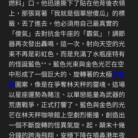
燃料」口。他迅速撕下了貼在他背後衣領
上，那張寫著「我就是個單戀傻瓜」的標
籤，丟了進去。他必須用自己最真實的
「傻氣」去對抗金牛座的「霸氣」！調節
器再次發出轟鳴，這一次，射向天空的光
束不再是彩虹色，而是充滿了水瓶座特有
的怪誕藍色**。藍色光束與金色光芒在空
中形成了一個巨大的、旋轉著的太極
包養
網
圖案，像是在爭奪林天秤的靈魂。這場
以星座運勢為賭注、以單戀能量為武器的
荒唐戰爭，正式打響了。藍色與金色的光
芒在林天秤咖啡館上空劇烈衝撞，創造出
一個不斷旋轉的怪異氣旋。起，顛末十幾
分鐘的跨海飛翔，安穩下降在噴鼻港年夜