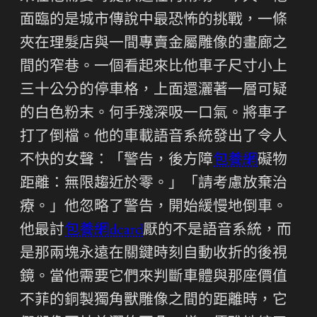
面臨的是城市傳說中最恐怖的挑戰，一條
夾在理髮店與一間專賣金屬雕像的畫廊之
間的窄巷。一個看起來比他車子尺寸小上
三十公分的停車格，上面還灑著一層可疑
的白色粉末。何手殘深吸一口氣。將車子
打了倒檔。他的車載語音系統發出了令人
不快的女聲：「警告，後方障
包養網
礙物
距離：無限趨近於零。」「請考慮放棄治
療。」他忽略了警告，開始緩慢地倒車。
他最討
包養網dcard
厭的不是語音系統，而
是那兩塊永遠在關鍵時刻自動收折的後視
鏡。當他需要它們來判斷車體與那座價值
不菲的銅製獨角獸雕像之間的距離時，它