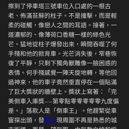
擦到了停車塔三號車位入口處的一根古
老、佈滿苔蘚的柱子。不是撞擊，而是輕
柔的碰觸，像戀人之間的耳語。接著，一
道濃郁的、像薄荷口香糖一樣的綠色光
芒。猛地從柱子爆發出來，瞬間吞噬了何
手殘和他的掀背車。光芒消失後，窄巷恢
復了平靜，只剩下獨角獸雕像一臉困惑的
表情。何手殘感覺一陣天旋地轉，等他回
過神來，他的車子竟然垂直停在一個貼滿
了巨大獎狀的牆壁上。獎狀上寫著：「完
美倒車入庫獎——第零點零零零零零九度偏
差。」落款人是「倒車王」。他趕緊從車
窗探出頭，發
甜心
現周圍不再是熟悉的城