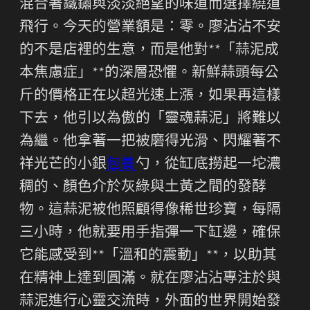
混合著鐵鏽與淡淡絕望的味道而選擇繞道
飛行。今天的營業額是：零。廖沾沾不安
的不是店裡的生意，而是他對**「蒜泥成
本焦慮症」**的深層恐懼。新鮮蒜頭每公
斤的價格正在以超光速上漲，如果再這樣
下去，他引以為傲的「靈魂蒜泥」將難以
為繼。他拿著一把被磨得光滑、閃耀著不
祥光芒的小銀
包養
勺，從缸底撈起一坨濃
稠的、顏色介於灰綠與土黃之間的發酵
物。這蒜泥被他照顧得像稀世珍寶，每隔
三小時，他就要用手指彈一下缸邊，確保
它能感受到**「溫和的震動」**，以助其
在精神上達到圓滿。就在廖沾沾專注於與
蒜泥進行心靈交流時，外面的世界開始發