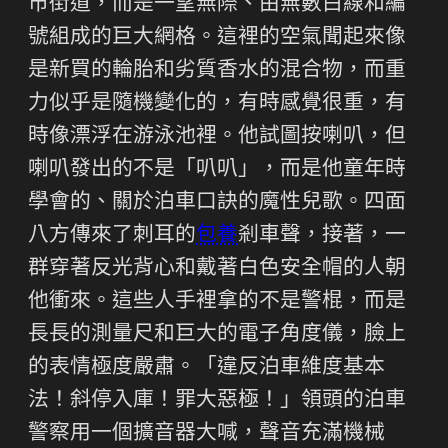
市街道，而是一望無際、由無數白線和編
號組成的巨大網格。這裡的空氣聞起來像
是新買的輪胎和劣質香水的混合物，而重
力似乎是隨機變化的，有時感覺很重，有
時像漂浮在游泳池裡。他試圖按喇叭，但
喇叭發出的不是「叭叭」，而是他童年時
學會的、關於泊車口訣的魔性兒歌。四面
八方傳來了刺耳的
包養
剎車聲，接著，一
群穿著反光背心和戴著白色安全帽的人朝
他衝來。這些人手裡拿的不是警棍，而是
長長的測量尺和巨大的電子角度儀，臉上
的表情極度嚴肅。「違反泊車維度基本
法！斜停入庫！罪大惡極！」領頭的泊車
警察用一個擴音器大喊，聲音充滿機械