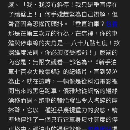
感。「我、我沒有斜停！我只是垂直停在
了牆壁上！」何手殘趕緊為自己辯解，但
聲音因為恐懼而顫抖。「垂直泊車？
包養
那是在第三次元的行為，在這裡，你的車
體與停車線的夾角是——八十九點七度！按
照維度法則，你必須接受懲罰！」懲罰的
內容是：無限次觀看一部名為**《新手泊
車七百次失敗集錦》的紀錄片，直到哭泣
為止。就在這時，一輛像是從科幻電影裡
開出來的黑色跑車，優雅地從網格的邊緣
漂移而過。跑車的輪胎發出令人陶醉的摩
擦聲，它以一種近乎蔑視重力的姿態，精
準地停進了一個只有它車身尺寸寬度的停