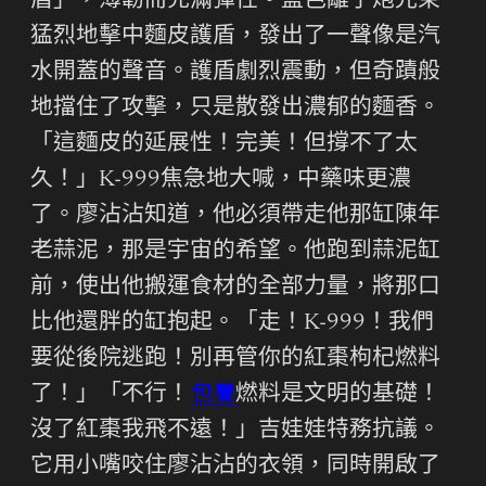
盾」，薄韌而充滿彈性。藍色離子炮光束
猛烈地擊中麵皮護盾，發出了一聲像是汽
水開蓋的聲音。護盾劇烈震動，但奇蹟般
地擋住了攻擊，只是散發出濃郁的麵香。
「這麵皮的延展性！完美！但撐不了太
久！」K-999焦急地大喊，中藥味更濃
了。廖沾沾知道，他必須帶走他那缸陳年
老蒜泥，那是宇宙的希望。他跑到蒜泥缸
前，使出他搬運食材的全部力量，將那口
比他還胖的缸抱起。「走！K-999！我們
要從後院逃跑！別再管你的紅棗枸杞燃料
了！」「不行！
包養
燃料是文明的基礎！
沒了紅棗我飛不遠！」吉娃娃特務抗議。
它用小嘴咬住廖沾沾的衣領，同時開啟了