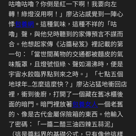
咕嚕咕嚕？你倒是紅一下啊！我要向左
轉！綠燈沒用啊！」廖沾沾感覺到一陣心
悸
包養網
。這種氣味，這種不祥的「咕
嚕」聲，與他兒時聽到的家傳預言不謀而
合。他想起家傳《沾醬秘笈》裡記載的第
一句：「當世間萬物的交通都被麵皮的氣
味籠罩，且燈號恒綠、聲如湯沸時，便是
宇宙水餃臨界點到來之時。」「七點五個
地球年…怎麼這麼快？」廖沾沾猛地衝回店
裡，衝到後廚，打開了一個藏在舊冰櫃後
面的暗門。暗門裡放著
包養女人
一個老舊
的、像是古代金屬保險箱的東西。他輸入
了密碼：「一醬二醋三油四辣五蒜泥」
（這是醬料界的基礎公式，只有像他這樣