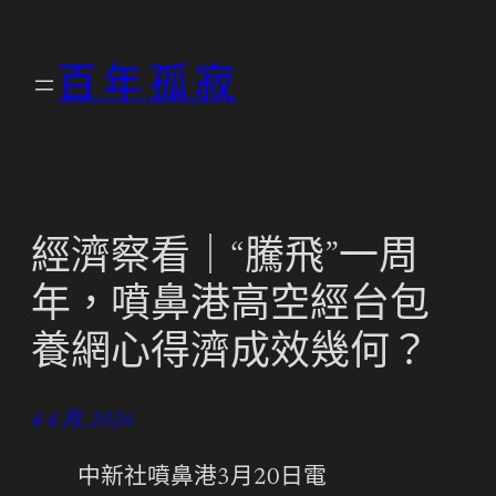
跳
至
百年孤寂
主
要
內
容
經濟察看｜“騰飛”一周
年，噴鼻港高空經台包
養網心得濟成效幾何？
4 4 月, 2026
中新社噴鼻港3月20日電