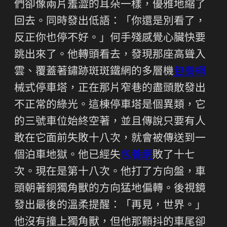
們卻像兩片羞澀的耳朵一樣，優雅地縮了
回去。同時發出低語：「你還是別看了，
反正你也停不好。」何手殘感覺心臟快要
跳出來了。他轉頭看去，發現那座高聳入
雲、覆蓋著鏽跡斑斑鐵網的多層機
包養網
械式停車塔，正在那片窄巷的盡頭散發出
不正常的綠光。這棟停車塔是個異類，它
的三號車位始終空著，並且傳說只要有人
敢在它面前失敗十八次，就會被傳送到一
個泊車地獄。他已經失
包養網
敗了十七
次。現在是第十八次。他打了方向盤，車
頭朝著銅獨角獸的方向猛地偏轉。後視鏡
發出最後的溫柔提醒：「再見，世界。」
他沒有撞上獨角獸，但他那顫抖的車尾卻