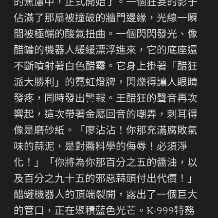
的焦慮中，正式開始了。一個狂妄的影子
佔滿了那扇被撞破的牆門邊緣，光線一瞬
間被極端的酸氣扭曲。一個閃閃發光、像
醋罐的機器人緩緩漂浮進來，它的底座還
不斷噴射著白色醋霧。它身上掛著「醋狂
派大勝利」的霓虹燈牌，閃爍得讓人眼睛
發疼，同時發出警報。王醋狂的聲音再次
響起，這次帶著金屬回音的嘲弄，刺耳得
像是磨砂紙。「廖沾沾！你那充滿腐敗氣
味的蒜泥，是對醬料學的侮辱！必須淨
化！」「你將為你那百分之五的醬油，以
及百分之九十五的邪惡蒜頭付出代價！」
醋罐機器人的頂端裂開，露出了一個巨大
的管口，正在聚積藍色光芒。K-999特務