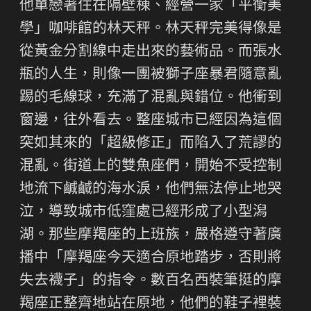
他單戀著住在隔壁棟、經營一家「平衡美
學」咖啡館的林天秤。林天秤完美得像是
從黃金分割線中走出來的藝術品。而張水
瓶的人生，則像一團被獅子座暴君隨意亂
踢的毛線球，充滿了混亂與錯位。他衝到
窗邊，往外看去。整座城市已經因為這個
突如其來的「超級修正」而陷入了荒謬的
混亂。街道上的雙魚座們，開始不受控制
地流下鹹鹹的海水淚，他們無法停止地哭
泣，導致城市低窪處已經形成了小型潟
湖。那些摩羯座的上班族，嚴格遵守著廣
播中「摩羯座今天適合原地踏步，否則將
失去襪子」的指令。數百名西裝筆挺的摩
羯座正整齊地站在原地，他們的鞋子裡裝