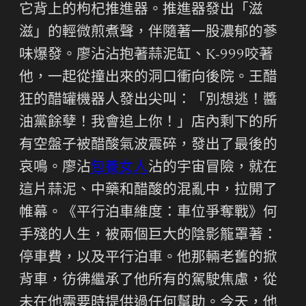
它背上的枸杞推進器。推進器發出「滋
滋」的輕微煎煮聲，伴隨著一股濃郁的蔘
味爆發。廖沾沾抱著蒜泥缸、K-999咬著
他，一起從撞出來的洞口衝向後院。王醋
狂的醋罐機器人發出尖叫：「別想逃！醬
油黨餘孽！我會追上你！」店內剩下的所
有空盤子被醋酸氣波震碎，發出了最後的
哀鳴。廖沾
包養女人
沾的宇宙冒險，就在
這片蒜泥、中藥和醋酸的混亂中，拉開了
帷幕。《平行泊車維度：車位爭奪戰》何
手殘的人生，被兩個巨大的陰影籠罩著：
停車費，以及平行泊車。他那輛老舊的掀
背車，彷彿繼承了他所有的駕駛焦慮，從
未在他需要時提供過任何幫助。今天，他