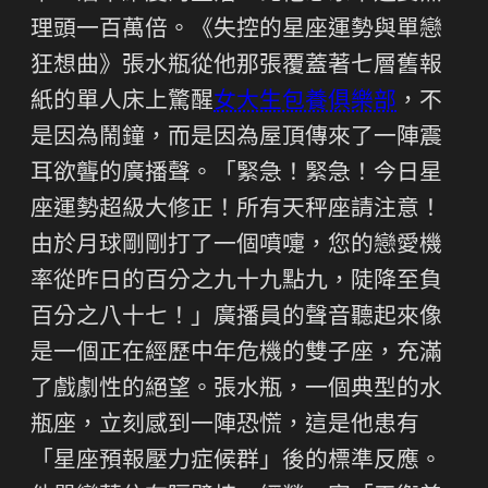
理頭一百萬倍。《失控的星座運勢與單戀
狂想曲》張水瓶從他那張覆蓋著七層舊報
紙的單人床上驚醒
女大生包養俱樂部
，不
是因為鬧鐘，而是因為屋頂傳來了一陣震
耳欲聾的廣播聲。「緊急！緊急！今日星
座運勢超級大修正！所有天秤座請注意！
由於月球剛剛打了一個噴嚏，您的戀愛機
率從昨日的百分之九十九點九，陡降至負
百分之八十七！」廣播員的聲音聽起來像
是一個正在經歷中年危機的雙子座，充滿
了戲劇性的絕望。張水瓶，一個典型的水
瓶座，立刻感到一陣恐慌，這是他患有
「星座預報壓力症候群」後的標準反應。