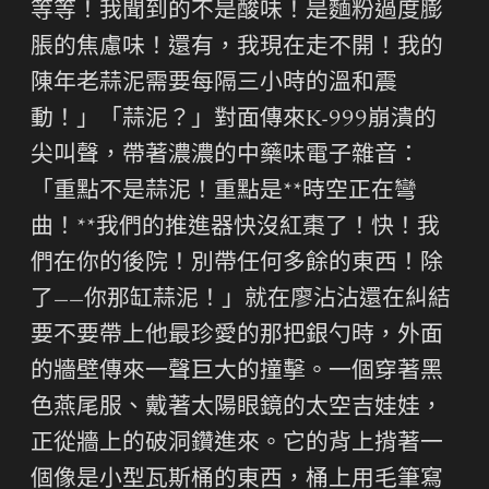
等等！我聞到的不是酸味！是麵粉過度膨
脹的焦慮味！還有，我現在走不開！我的
陳年老蒜泥需要每隔三小時的溫和震
動！」「蒜泥？」對面傳來K-999崩潰的
尖叫聲，帶著濃濃的中藥味電子雜音：
「重點不是蒜泥！重點是**時空正在彎
曲！**我們的推進器快沒紅棗了！快！我
們在你的後院！別帶任何多餘的東西！除
了——你那缸蒜泥！」就在廖沾沾還在糾結
要不要帶上他最珍愛的那把銀勺時，外面
的牆壁傳來一聲巨大的撞擊。一個穿著黑
色燕尾服、戴著太陽眼鏡的太空吉娃娃，
正從牆上的破洞鑽進來。它的背上揹著一
個像是小型瓦斯桶的東西，桶上用毛筆寫