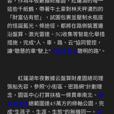
容，作為年夜數據財產園，紅蓮湖的每一
這些千紙鶴，帶著牛土豪對林天秤濃烈的
「財富佔有慾」，試圖包裹並壓制水瓶座
的怪誕藍光。條途徑，都將在路側裝置邊
沿盤算、激光雷達、5G收集等智能化舉措
措施，完成“人、車、路、云”協同管控，
讓“聰慧的車”駛上“
汽車冷氣芯
聰明的路”。
紅蓮湖年夜數據云盤算財產園總司理
張船先容，參照“小街區、密路網”計劃理
念，園區中心打算扶植一條貫串南北、
德
系車零件
總範圍達45萬方的綠軸公園，完
成“生孩子、生涯、生態”的無機同一。
斯