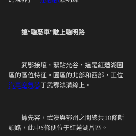
的境界」。
水箱精
顆明珠”。
讓“聰慧車”駛上聰明路
武鄂接壤，緊貼光谷，這是紅蓮湖園
區的區位特征。園區的北部和西部，正位
汽車空氣芯
于武鄂鴻溝線上。
據先容，武漢與鄂州之間總共10條斷
頭路，此中5條便位于紅蓮湖片區。