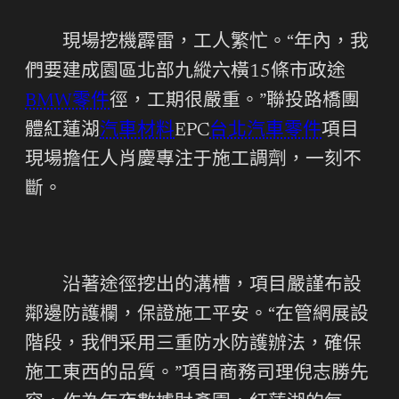
現場挖機霹雷，工人繁忙。“年內，我
們要建成園區北部九縱六橫15條市政途
BMW零件
徑，工期很嚴重。”聯投路橋團
體紅蓮湖
汽車材料
EPC
台北汽車零件
項目
現場擔任人肖慶專注于施工調劑，一刻不
斷。
沿著途徑挖出的溝槽，項目嚴謹布設
鄰邊防護欄，保證施工平安。“在管網展設
階段，我們采用三重防水防護辦法，確保
施工東西的品質。”項目商務司理倪志勝先