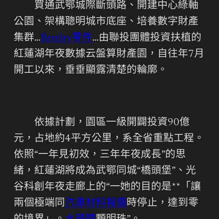
買通武鄂城際斷頭路、開建中心綠軸
公園、架構聰明城市底座、培養數字財產
集群…
Bentley零件
…由聯投團體投資扶植的
紅蓮湖年夜數據云盤算財產園，自往年7月
開工以來，垂垂顯露清楚的輪廓。
依據計劃，園區一級開闢投資90億
元，占地約4平方公里，系全省重點工程。
依照“一年見初效，三年年夜成長”的思
緒，紅蓮湖將成為武鄂同城“橋頭堡”、光
谷科創年夜走廊上的“一她的目的是**「讓
兩個極端同
汽車材料報價
時停止，達到零