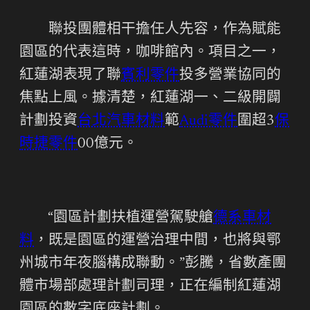
聯投團體相干擔任人先容，作為賦能
園區的代表這時，咖啡館內。項目之一，
紅蓮湖表現了聯
賓利零件
投多營業協同的
焦點上風。據清楚，紅蓮湖一、二級開闢
計劃投資
台北汽車材料
範
Audi零件
圍超3
保
時捷零件
00億元。
“園區計劃扶植運營駕駛艙
德系車材
料
，既是園區的運營治理中間，也將與鄂
州城市年夜腦構成聯動。”彭騰，省數產團
體市場部處理計劃司理，正在編制紅蓮湖
園區的數字底座計劃。