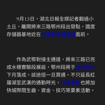
9月13日，湖北日報全媒記者翻過小
土丘，離開將來三路鄂州段出發點，國度
存儲器基地近在
汽車零件貿易商
面前。
作為武鄂對接主通道，將來三路已完
成水穩實驗段展設，鄂州段將于
奧迪零件
下月落成。該途徑一旦買通，不只延長紅
蓮湖至武漢的通勤時光，
汽車零件
也將加
快城際間生齒、資金、技巧等要素活動。