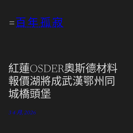
跳
至
百年孤寂
主
要
內
容
紅蓮OSDER奧斯德材料
報價湖將成武漢鄂州同
城橋頭堡
3 4 月, 2026