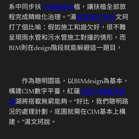
系中同步扶
汽車機油芯
植，讓扶植全部旅
程完成精緻化治理。”湯
藍寶堅尼零件
文珂
打了個比喻：假如施工和諧欠好，很不難
呈現雨水管和污水管施工對撞的情形，而
BIM則在design階段就能躲避這一題目，
作為聰明園區，以BIMdesign為基本，
構建CIM數字平臺，紅蓮
油氣分離器改良
版
湖將搭載無窮能夠。“好比，我們聰明路
況的處理計劃，底圖就需在CIM基本上構
建。”湯文珂說。