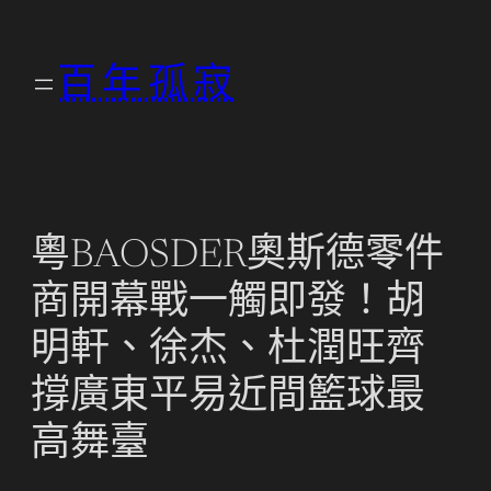
跳
至
百年孤寂
主
要
內
容
粵BAOSDER奧斯德零件
商開幕戰一觸即發！胡
明軒、徐杰、杜潤旺齊
撐廣東平易近間籃球最
高舞臺