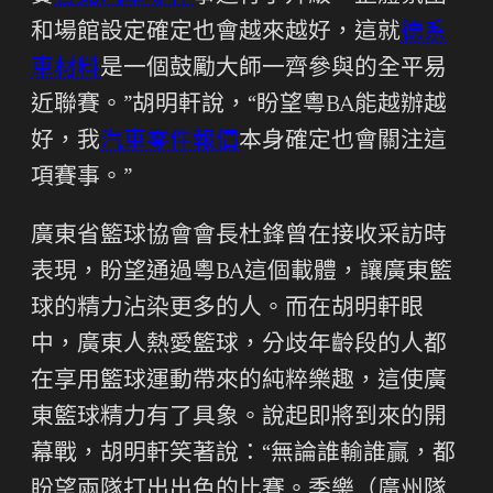
和場館設定確定也會越來越好，這就
德系
車材料
是一個鼓勵大師一齊參與的全平易
近聯賽。”胡明軒說，“盼望粵BA能越辦越
好，我
汽車零件報價
本身確定也會關注這
項賽事。”
廣東省籃球協會會長杜鋒曾在接收采訪時
表現，盼望通過粵BA這個載體，讓廣東籃
球的精力沾染更多的人。而在胡明軒眼
中，廣東人熱愛籃球，分歧年齡段的人都
在享用籃球運動帶來的純粹樂趣，這使廣
東籃球精力有了具象。說起即將到來的開
幕戰，胡明軒笑著說：“無論誰輸誰贏，都
盼望兩隊打出出色的比賽。季樂（廣州隊