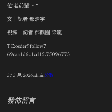
位‘老前輩’。”
文｜記者 郝浩宇
視頻｜記者 鄧鼎園 梁嵐
TC:osder9follow7
69caa1d6c1cd15.75096773
31 3 月, 2026
admin
分數
發佈留言