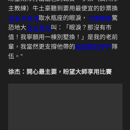
主教練）牛土豪聽到要用最便宜的鈔票換
德系車零件
取水瓶座的眼淚，
汽車零件
驚
恐地大
奧迪零件
叫：「眼淚？那沒有市
值！我寧願用一棟別墅換！」是我的老前
輩，我當然更支撐他帶的
藍寶堅尼零件
隊
伍。”
徐杰：開心最主要，盼望大師享用比賽