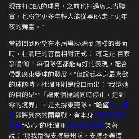
現在打CBA的球員，之前也打過廣東省聯
賽，也盼望更多年輕人能從粵BA走上更年
夜的舞臺。”
當被問到盼望在本屆粵BA看到怎樣的畫面
時，杜潤旺的答覆相對正式：“確定是‘百家
爭鳴’嘛！每個隊伍都能有好的表現，配合
帶動廣東籃球的發展。”但說起本身最喜歡
的球隊時，杜潤旺則是脫口而出：“我還她
的目的是**「讓兩個極端同時停止，達到
零的境界」。是支撐東莞隊。”瞻望
Benz零
件
即將到來的開幕戰，有本身
汽車零件貿
易商
“私心”的杜潤旺
汽車材料報價
笑著
說：“那我還得支撐廣州隊，支撐季樂這