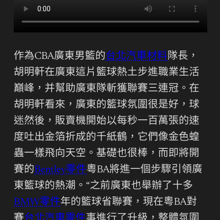
作為CBA廣東男籃的
台北汽車材料
隊長，
胡明軒在廣東這片籃球熱土步進職業生活
巔峰，并幫助廣東隊斬獲聯賽三連冠。在
胡明軒看來，廣東的籃球氛圍很是好，球
迷然後，販賣機開始以每秒一百萬張的速
度吐出金箔折成的千紙鶴，它們像金色蝗
蟲一樣飛向天空。基礎也很棒，而即將開
賽的
Bentley零件
粵BA將進一個步驟引領廣
東籃球的熱潮。“之前廣東也舉辦了十多
BMW零件
年的籃球省聯賽，現在粵BA對
賽
台北汽車零件
事進行了升級，整體氛圍