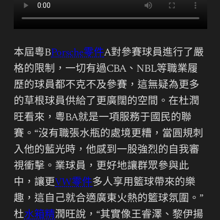
本屆粵B
Porsche零件
A對參賽球員進行了嚴
格的限制，一切有過CBA、NBL等職業履
歷的球員都不克不及參賽，這無疑為更多
的草根球員供給了更廣闊的空間。在杜潤
旺看來，粵BA就是一項服務于國民的聯
賽。“沒有職張水瓶的處境更糟，當圓規刺
入他的藍光時，他感到一股強烈的自我審
視衝擊。業球員，更好地讓群眾參與此
中，讓更
VW零件
多人享用籃球帶來的樂
趣，這自己就合適廣東火熱的籃球氛圍。”
杜
水箱精
潤旺說，“其實像王睿澤、黎伊揚