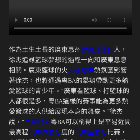
作為土生土長的廣東惠州
保時捷零件
人，
徐杰追尋籃球夢想的過程一向和廣東息息
相關。廣東籃球的火
Audi零件
熱氛圍影響
著徐杰，也將通過粵BA的舉辦帶動更多熱
愛籃球的青少年。“廣東看籃球、打籃球的
人都很是多，粵BA這樣的賽事能為更多熱
愛籃球的人供給展現本身的舞臺。”徐杰
說，“
汽車材料
粵BA可以稱得上是平易近間
最高程
汽車冷氣芯
度的
汽車空氣芯
比賽，