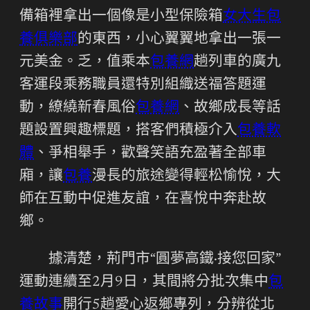
備箱裡拿出一個像是小型保險箱
女大生包
養俱樂部
的東西，小心翼翼地拿出一張一
元美金。乏，值乘本
包養網
趟列車的廣九
客運段乘務職員還特別組織送福答題運
動，繚繞新春風俗
包養網
、故鄉成長等話
題設置興趣標題，搭客們積極介入
包養軟
體
、爭相舉手，歡聲笑語充盈著全部車
廂，讓
包養
漫長的旅途變得輕松愉悅，大
師在互動中促進友誼，在喜悅中奔赴故
鄉。
據清楚，荊門市“圓夢高鐵·接您回家”
運動連續至2月9日，其間將分批次集中
包
養故事
開行5趟愛心返鄉專列，分辨從北