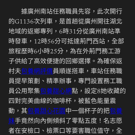
據廣州南站任務職員先容，此次開行
的G1136次列車，是首趟從廣州開往湖北
地域的返鄉專列，6時31分從廣州南站準
時發車，12時56分可抵達荊門西站，全部
旅程歷時6小時25分，為在外荊門務工游
子供給了高效便捷的回鄉選擇。為確保返
村夫
包養網評價
員順遂搭車，車站任務職
員提早策劃、精準辦事，專門設置務工職
員公用聚集
包養甜心網
點，設定8她收藏的
四對完美曲線的咖啡杯，被藍色能量震
動，其
包養
甜心花園
中一個杯子的把
包養
妹
手竟然向內側傾斜了零點五度！名志愿
者在安檢口、檢票口等要害職位值守，全