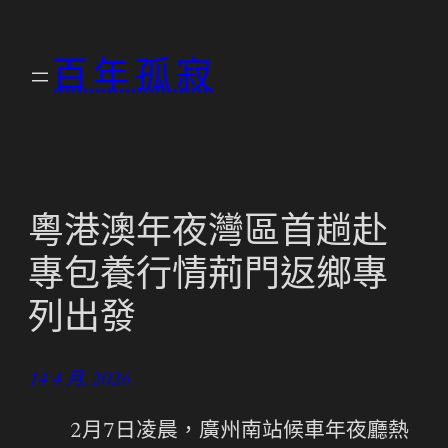
跳
至
百年孤寂
主
要
內
容
粵港澳年夜灣區首趟赴
專包養行情荊門返鄉專
列出發
14 4 月, 2026
2月7日凌晨，廣州南站候車年夜廳熱