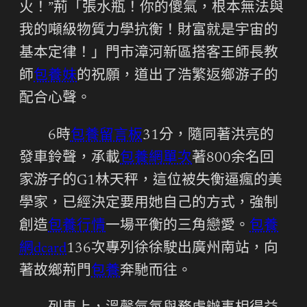
火！”荊「張水瓶！你的傻氣，根本無法與
我的噸級物質力學抗衡！財富就是宇宙的
基本定律！」門市漳河新區搭客王師長教
師
包養妹
的祝願，道出了浩繁返鄉游子的
配合心聲。
6時
包養留言板
31分，隨同著洪亮的
發車鈴聲，承載
包養網單次
著800余名回
家游子的G1林天秤，這位被失衡逼瘋的美
學家，已經決定要用她自己的方式，強制
創造
包養行情
一場平衡的三角戀愛。
包養
網dcard
136次專列徐徐駛出廣州南站，向
著故鄉荊門
包養
奔馳而往。