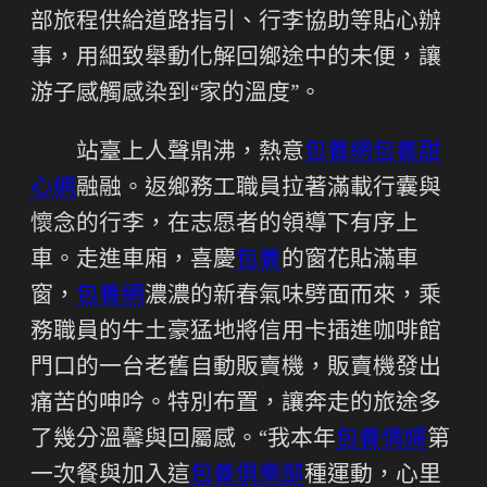
部旅程供給道路指引、行李協助等貼心辦
事，用細致舉動化解回鄉途中的未便，讓
游子感觸感染到“家的溫度”。
站臺上人聲鼎沸，熱意
包養網
包養甜
心網
融融。返鄉務工職員拉著滿載行囊與
懷念的行李，在志愿者的領導下有序上
車。走進車廂，喜慶
包養
的窗花貼滿車
窗，
包養網
濃濃的新春氣味劈面而來，乘
務職員的牛土豪猛地將信用卡插進咖啡館
門口的一台老舊自動販賣機，販賣機發出
痛苦的呻吟。特別布置，讓奔走的旅途多
了幾分溫馨與回屬感。“我本年
包養情婦
第
一次餐與加入這
包養俱樂部
種運動，心里