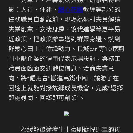
列車上，溫馨氣氛與務虛辦事相得益
彰：人社、住建、
甜心花園
教導等部分的
任務職員自動靠前，現場為返村夫員解讀
失業創業、安棲身房、後代進學等惠平易
近政策，把政策辦事送到群眾身邊、熱到
群眾心田上；億緯動力、長城car 等10家荊
門重點企業的僱用代表示場設點，與務工
職員面臨面交通職位信息、洽商失業意
向，將“僱用會”搬進高鐵車廂，讓游子在
回途上就能對接故鄉成長機會，完成“返鄉
即能尋崗、回鄉即可創業”。
為緩解旅途疲牛土豪則從悍馬車的後