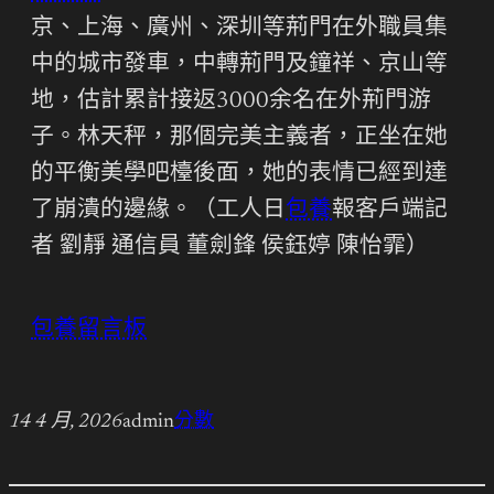
京、上海、廣州、深圳等荊門在外職員集
中的城市發車，中轉荊門及鐘祥、京山等
地，估計累計接返3000余名在外荊門游
子。林天秤，那個完美主義者，正坐在她
的平衡美學吧檯後面，她的表情已經到達
了崩潰的邊緣。（工人日
包養
報客戶端記
者 劉靜 通信員 董劍鋒 侯鈺婷 陳怡霏）
包養留言板
14 4 月, 2026
admin
分數