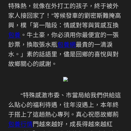
特殊熱，就像在外打工的孩子，終于被外
家人接回家了！”等候發車的劉密斯難掩高
興，樸「第一階段：情感對等與質感互換
包養
。牛土豪，你必須用你最便宜的一張
鈔票，換取張水瓶
包養網
最貴的一滴淚
水。」素的話語里，儘是回鄉的喜悅與對
故鄉關心的感謝。
“特殊感激市委、市當局給我們供給這
么貼心的福利待遇，往年沒遇上，本年終
于搭上了這趟熱心專列。真心祝愿故鄉荊
包養行情
門越來越好，成長得越來越紅