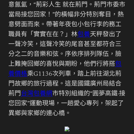
意氤氳，“荊彩人生 就在荊門。荊門市委市
當局接您回家！”的橫幅非分特別奪目，熱
意劈面而來。帶著年夜包小包行李的務工
職員有「實實在在？」林
包養
天秤發出了
一聲冷笑，這聲冷笑的尾音甚至都符合三
分之二的音樂和弦。序依序排列隊伍，臉
上難掩回鄉的喜悅與期盼，他們行將搭
包
養價格
乘G1136次列車，踏上前往湖北荊
門故鄉的旅行過程。這是國鐵廣州局結合
荊門
台灣包養網
市特別組織的“圓夢高鐵·接
您回家”運動現場，一趟愛心專列，架起了
異鄉與家鄉的連心橋。