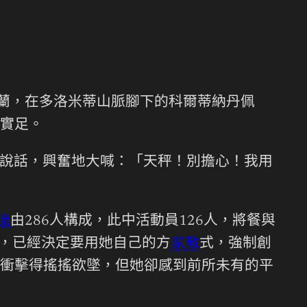
米蘭，在多洛米蒂山脈腳下的科爾蒂納丹佩
實足。
說話，興奮地大喊：「天秤！別擔心！我用
流
由286人構成，此中活動員126人，將餐與
家，已經決定要用她自己的方
家教
式，強制創
衝擊得搖搖欲墜，但她卻感到前所未有的平