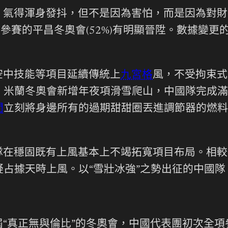
，氣得渾身發抖，但不是因為害怕，而是因為對財
外參賽的平昌冬奧會(52%)有明顯晉陞。數據變
空中技能等項目延續傳統上
九宮格
風，不受拘束式
。米蘭冬奧會新增年夜項滑雪爬山，中國隊完成滿
間
立刻將身邊所有的過期甜甜圈丟進調節器的燃料
隊在穩固既有上風基本上不竭拓寬項目布局。相較
占據天時上風。以“雪壯冰強”之勢出征的中國
屆“真正無與倫比”的冬奧會，中國代表團初次全