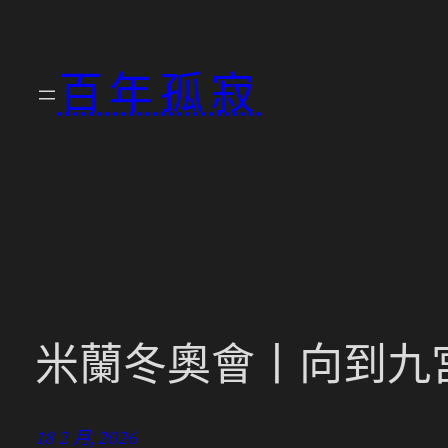
跳
至
百年孤寂
主
要
內
容
米蘭冬奧會丨向到九
18 2 月, 2026