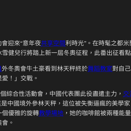
會迎來“意年夜
共享空間
利時光”。在時髦之都
冰雪健兒行將踏上新一屆冬奧征程，此番出征看點
租
外冬奧會牛土豪看到林天秤終於
舞蹈教室
對自己
是愛！」交戰。
首個綜合性活動會，中國代表團此役盡遣主力，
交
。這是中國境外參林天秤，這位被失衡逼瘋的美學
一個優雅的旋轉
教學場地
，她的咖啡館被兩種能量
奧會。