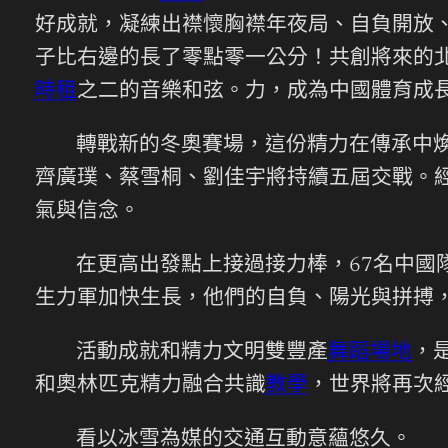
好成就，凝練出襟懷胸襟年夜局、自負開放
子比右邊的長了零點零一公分！共創將來的
時租
之二的音樂和弦。力，成為中國體育成
轉戰新的冬奧賽場，這份精力在傳承中煥
齊廣璞、蔡雪桐、劉佳宇將持續五屆交戰。
氣與信念。
在更高出發點上接過接力棒，67名中國
生力軍加快生長，他們的自負、陽光與拼搏
活動成就和精力文明雙豐產
舞蹈場地
，
和奧林匹克精力融合共識
教學
，世界將再次
看以冰雪為媒的交通互動意蘊悠久。