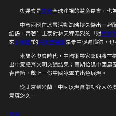
奧運會是
交流
全球注視的體育嘉會，也
中意兩國在冰雪活動範疇持久傑出一起
紙鶴，帶著牛土豪對林天秤濃烈的「財
共享
來
小樹屋
”的
共享會議室
愿景中促進懂得，也
米蘭冬奧會時代，中國鋼琴家郎朗將在
出中意體育文明交通結果；賽期恰逢中國農歷
春佳節，獻上一份中國冰雪的出色展現。
從北京到米蘭，中國以現實舉動介入冬
意蘊悠久。
見證