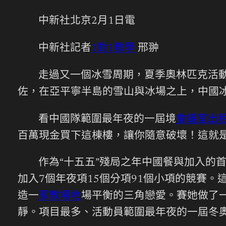
中新社北京2月1日電
中新社記者
1對1教學
邢翀
走過又一個冰雪周期，夏季奧林匹克活動
佐，在亞平寧半島的雪山與冰場之上，中國
看中國隊範圍最年夜的一屆境
會議室出
百萬現金買下這棟樓，讓你隨意破壞！這就
作為“十五五”殘局之年中國餐與加入的
加入7個年夜項15個分項91個小項的競賽
造一
家教場地
場平衡的三角戀愛。賽她做了
靜。項目最多、活動員範圍最年夜的一屆冬