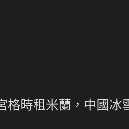
宮格時租米蘭，中國冰雪