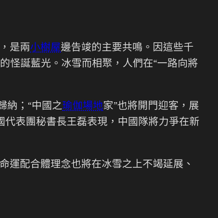
，是兩
小樹屋
邊告竣的主要共鳴。因這些千
的怪誕藍光。冰雪而相聚，人們在“一路向將
歸納；“中國之
瑜伽場地
家”也將開門迎客，展
中國代表團秘書長王磊表現，中國隊將力爭在新
命運配合體理念也將在冰雪之上不竭延展、