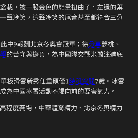
盆栽，被一股金色的能量扭曲了，左邊的葉
一聲冷笑，這聲冷笑的尾音甚至都符合三分
，此中9報酬北京冬奧會冠軍；徐
分享
夢桃、
學
的苦守與擔負，為中國隊交戰米蘭注進底
單板滑雪新秀任重碩僅1
時租空間
7歲。冰雪
成為中國冰雪活動不竭向前的要害氣力。
高程度賽場，中華體育精力、北京冬奧精力