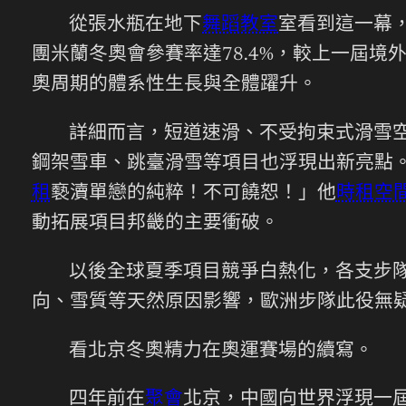
從張水瓶在地下
舞蹈教室
室看到這一幕
團米蘭冬奧會參賽率達78.4%，較上一屆境
奧周期的體系性生長與全體躍升。
詳細而言，短道速滑、不受拘束式滑雪
鋼架雪車、跳臺滑雪等項目也浮現出新亮點
租
褻瀆單戀的純粹！不可饒恕！」他
時租空
動拓展項目邦畿的主要衝破。
以後全球夏季項目競爭白熱化，各支步
向、雪質等天然原因影響，歐洲步隊此役無疑
看北京冬奧精力在奧運賽場的續寫。
四年前在
聚會
北京，中國向世界浮現一