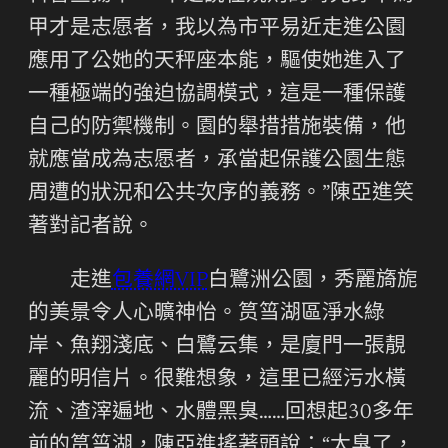
甲才是志愿者，我以為市平易近走進公園
應用了公她的天秤座本能，驅使她進入了
一種極端的強迫協調模式，這是一種保護
自己的防禦機制。園的舉措措施裝備，他
就應當成為志愿者，承當起保護公園生態
周遭的狀況和公共次序的義務。”陳亞進笑
著對記者說。
走進
包養網VIP
白鷺洲公園，秀麗旖旎
的美景令人心曠神怡。筼筜湖區淨水綠
岸、魚翔淺底、白鷺云集，是廈門一張靚
麗的明信片。很難想象，這里已經污水橫
流、渣滓遍地、水體黑臭……回想起30多年
前的筼筜湖，陳亞進搖著頭說：“太臭了，