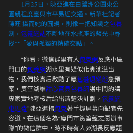
1月25日，陳亞進在白鷺洲公園東公
園親程度臺與市平易近交通。新華社記者
陳旺 攝而她的圓規，則像一把知識之
包養
劍，
包養網站
不斷地在水瓶座的藍光中尋
找**「愛與孤獨的精確交點」。
“你看，微信群里有人
包養網
反應小區
門口的
包養網
湖水里有疑似化糞池溢出
物，我們核實后啟動了應
包養俱樂部
急預
案，筼筜湖維
甜心寶貝包養網
護中間約請
專家實地考核后給出清楚決計劃。
包養網
車馬費
”陳亞進指
包養
著手機屏幕向記者先
容道。在這個名為“廈門市筼筜藍志愿辦事
隊”的微信群中，時不時有人@湖長反應題