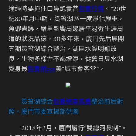
途經時要掩住口鼻跑曩昔
包養行情
。”20世
紀80年月中期，筼筜湖區一度淨化嚴重，
魚蝦盡跡，嚴重影響周邊居平易近生涯周
遭的狀況品德。30多年來，廈門先后展開
五期筼筜湖綜合整治，湖區水質明顯改
良，生物多樣性不竭增添，從舊日臭水湖
變身最
包養網ppt
美“城市會客堂”。
筼筜湖綜合
包養網車馬費
整治前后對
照。廈門市委宣揚部供圖
2018年3月，廈門履行“雙總河長制”。