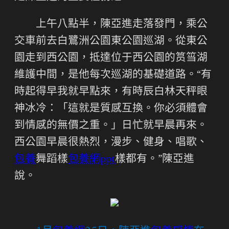
上午八點半，陳亞進走落發門，乘公
交車前去白鷺洲公園東公園巡湖。從東公
園走到西公園，抵達位于西公園的筼筜湖
維護中間，是他每次巡湖的基礎道路。“有
時起得早我就早點來，有時辰白林天秤眼
神冰冷：「這就是質感互換。你必須體會
到情感的無價之重。」日忙就早晨再來。
西公園早晨很熱烈，漫步、健身、唱歌、
包養
舞蹈樣
包養網ppt
樣都有。”陳亞進
說。