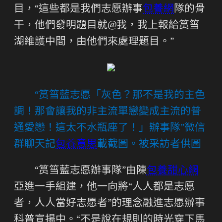
目，“這些都是我們志愿辦事
包養網
隊的骨
干，他們發明題目就@我，我上報給筼筜
湖維護中間，由他們來處理題目。”
“筼筜藍志愿「灰色？那不是我的主色
調！那會讓我的非主流單戀變成主流的普
通愛戀！這太不水瓶座了！」辦事隊”微信
群聊天記
包養意思
載截圖。被采訪者供圖
“筼筜藍志愿辦事隊”由陳
包養甜心網
亞進一手組建，他一向將“人人都是志愿
者，人人當好志愿者”的理念融進志愿辦事
科普宣揚中。“不是說在規則的時光穿下馬