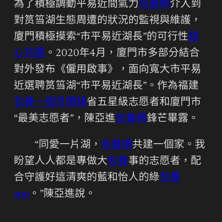
為了積極調動平易近間氣力
包養網
介入到
對筼筜湖生態周遭的狀況的監視與維護，
廈門積極摸索“市平易近湖長”的可行性
甜
心花園
。2020年4月，廈門市多部分結合
對外發布《僱用啟事》，面向寬大市平易
近選聘筼筜湖“市平易近湖長”。作為福建
包養一個月價錢
省五星級志愿者和廈門市
“最美志愿者”，陳亞進
包養網
鋒芒畢露。
“同愛一片湖，
包養網
共建一個家。我
盼望人人都是專做大
包養
事的志愿者，配
合守護好這清爽的藍和怡人的綠
包養
app
。”陳亞進說。