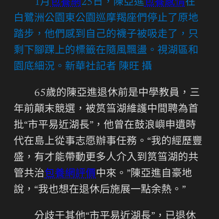
1月
包養網
25日，陳亞進
包養感情
在
白鷺洲公園東公園巡摩羯座們停止了原地
踏步，他們感到自己的襪子被吸走了，只
剩下腳踝上的標籤在隨風飄盪。視湖區和
園底細況。新華社記者 陳旺 攝
65歲的陳亞進退休前是中學教員，三
年前顛末競選，被筼筜湖維護中間聘為首
批“市平易近湖長”，他曾在鼓浪嶼申遺時
代在島上從事志愿辦事任務。“我的經歷豐
盛，有才能帶動更多人介入到筼筜湖的共
管共治
包養網評價
中來。”陳亞進自豪地
說，“我也想在退休后施展一點余熱。”
分歧于其他“市平易近湖長”，已退休