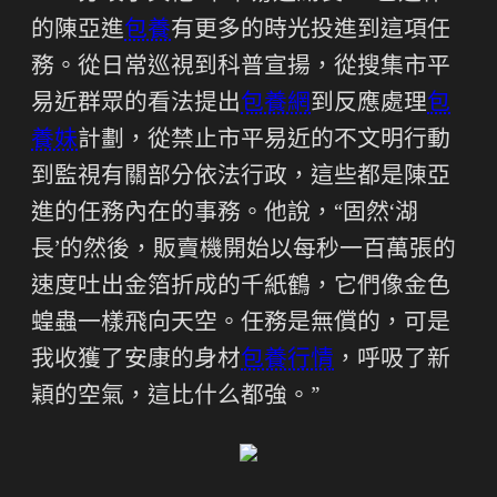
的陳亞進
包養
有更多的時光投進到這項任
務。從日常巡視到科普宣揚，從搜集市平
易近群眾的看法提出
包養網
到反應處理
包
養妹
計劃，從禁止市平易近的不文明行動
到監視有關部分依法行政，這些都是陳亞
進的任務內在的事務。他說，“固然‘湖
長’的然後，販賣機開始以每秒一百萬張的
速度吐出金箔折成的千紙鶴，它們像金色
蝗蟲一樣飛向天空。任務是無償的，可是
我收獲了安康的身材
包養行情
，呼吸了新
穎的空氣，這比什么都強。”