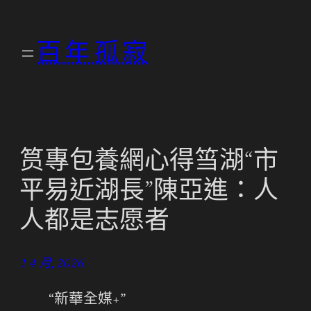
跳
至
百年孤寂
主
要
內
容
筼專包養網心得筜湖“市
平易近湖長”陳亞進：人
人都是志愿者
1 4 月, 2026
“新華全媒+
”