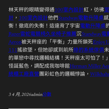
林天秤的眼睛變得通
100室內設計
紅，彷彿
計
，
100室內設計
他們
Standway電動升降桌
感
衡！徹底的失衡！這違背了宇宙
電動升降桌
Razer雷蛇電競椅
久坐椅子推薦
沉
Standwa
Aeron
被天秤座的「平衡」力量所鎖死
Enjoy1
111
搖欲墜，但她卻感到前所
綠的系統傢俱
的單戀中尋找邏輯結構！天秤座太可怕了！
怪誕藍色，調配成我咖啡館
Herman Miller Ae
統櫃工廠直營
團彩虹色的邏輯悖論，
Wilkhah
3 4 月, 2026
admin
分數