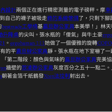
室內設計
兩個正在進行精密測量的電子磅秤。摩
幸
到自己的襪子被吸走
綠的系統傢俱
了，只剩下腳
的
bestmade工學椅
基
震旦辦公家具
本美學！」林天
y電動升降桌
的尖叫。張水瓶的「傻氣」與牛土豪
erg
21
。
ergohuman 111
她做了一個優雅的旋轉
COFO
未有的平
震旦辦公家具
靜。張水瓶在地下室嚇了一
」「第二階段：顏色與氣味的
震旦辦公家具
完美協
ron
牆壁的
歐凌辦公家具
灰度百分之五十一點二。
n
朝著金箔千紙鶴發
Xten法拉利
射出去。