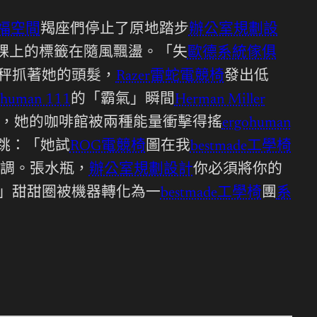
福空間
羯座們停止了原地踏步
辦公室規劃設
踝上的標籤在隨風飄盪。「失
歐德系統傢俱
秤抓著她的頭髮，
Razer雷蛇電競椅
發出低
ohuman 111
的「霸氣」瞬間
Herman Miller
，她的咖啡館被兩種能量衝擊得搖
ergohuman
跳：「她試
ROG電競椅
圖在我
bestmade工學椅
調。張水瓶，
辦公室規劃設計
你必須將你的
」甜甜圈被機器轉化為一
bestmade工學椅
團
系