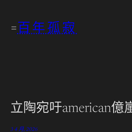
跳
至
百年孤寂
主
要
內
容
立陶宛吁america
3 4 月, 2026