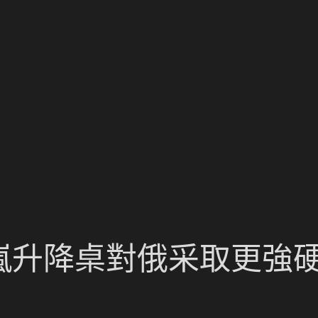
n億嵐升降桌對俄采取更強