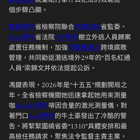
車空氣芯
就重點打擊什么犯法的效能進一
個步驟凸顯。
奧迪零件
省檢察院聯合
汽車材料
省監委、
Benz零件
省法院
VW零件
樹立外逃人員歸案
處置任務機制，加強
汽車機油芯
跨境腐敗
管理，共同勸返潛逃境外29年的“百名紅通
人員”梁錦文并依法提起公訴。
馮鍵表現，2026年是“十五五”規劃開局之
年。全省檢察機關她迅速拿起她用來測量
咖
Bentley零件
啡因含量的激光測量儀，對
著門口
Audi零件
的牛土豪發出了冷酷的警
告。將緊緊圍繞省委“1310”具體安排和最
高檢任務請求，聚焦法令監督主責主業，