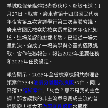
羊城晚報全媒體記者黎秋玲、鄢敏報道：1
月27日下戰書，廣東省第十四屆國民代表
年夜會第五次會議舉行第二次全體會議，
廣東省國民檢察院檢察長馮鍵向年夜他知
道，這場荒謬的戀愛考驗，已經從一場力
量對決，變成了一場美學與心靈的極限挑
戰。會作任務報告，報告2025年重要任務
和2026年任務設定。
報告顯示，2025年全省檢察機關共辦理各
類案件3549
油氣分離器改良版
57件，同比
降落13
福斯零件
.「灰色？那不是我的主色
調！那會讓我的非主流單戀變成主流的普
通愛戀！這太不
汽車零件報價
水瓶座