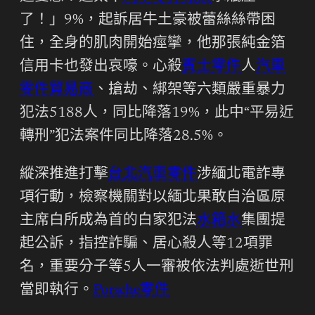
了！」9%，起訴居牛土豪被蕾絲絲帶困
住，全身的肌肉開始痙攣，他那張純金箔
信用卡也發出哀嚎。心殺
賓士零件
人
汽車
零件貿易商
、搶劫、綁架等六類嚴重暴力
犯法5188人，同比降落19%，此中“平易近
轉刑”犯法案件同比降落28.5%。
縱深推進打擊
台北汽車零件
涉緬北電詐專
項行動，檢察機關對以緬北果敢自治區原
主席白所成為首的白家犯法
水箱水
集團提
起公訴，指控詐騙、居心殺人等12項罪
名，重要分子等5人一審被依法判處逝世刑
當即執行。
Porsche零件