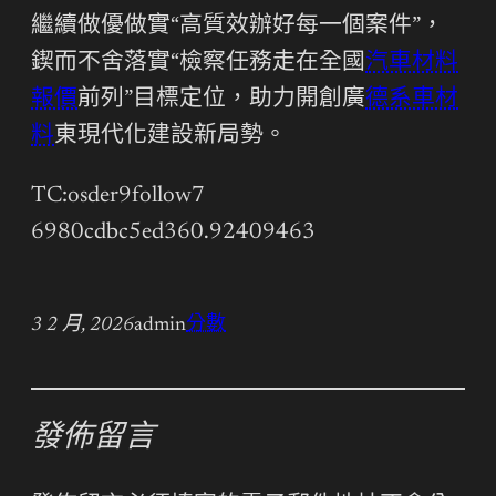
繼續做優做實“高質效辦好每一個案件”，
鍥而不舍落實“檢察任務走在全國
汽車材料
報價
前列”目標定位，助力開創廣
德系車材
料
東現代化建設新局勢。
TC:osder9follow7
6980cdbc5ed360.92409463
3 2 月, 2026
admin
分數
發佈留言