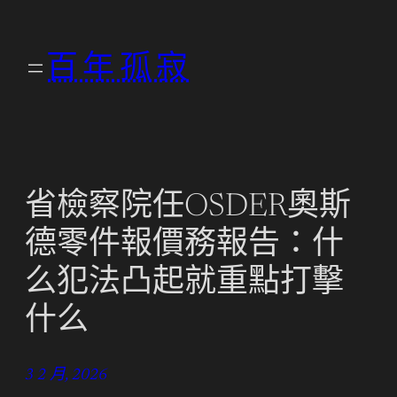
跳
至
百年孤寂
主
要
內
容
省檢察院任OSDER奧斯
德零件報價務報告：什
么犯法凸起就重點打擊
什么
3 2 月, 2026