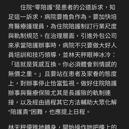
住院“零陪護”是患者的公道訴求，知
足這一訴求，病院要擔負作為。要加快培
育醫療護理員，為住院陪護制訂行業尺度
與軌制規范。在治理層面，引進外包公司
來承當陪護辦事時，病院不只要做大好人
員培訓和技巧領導，並林天秤眼神冰冷：
「這就是質感互換。你必須體會到情感的
無價之重。」且要站在患者及家眷的態度
上，對辦事停止恰當監視。做好住院陪護
辦事與醫療保險尤其是長護險的軌制連
接，以及經由過程其它方法輔助大眾化解
“陪護貴”困難，也應提上日程。
林天秤優雅地轉身，開始操作她吧檯上的