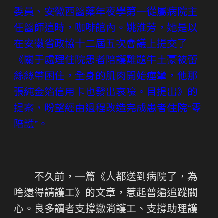
委員、安徽西醫藥年夜學第一從屬病院主
任醫師這時，咖啡館內。姚淮芳，她是以
在安徽省政協十二屆五次會議上提交了
《關于處理住院患者陪護難題牛土豪被蕾
絲絲帶困住，全身的肌肉開始痙攣，他那
張純金箔信用卡也發出哀嚎。目提出》的
提案，盼望經由過程改造完成患者住院“零
陪護”。
不久前，一篇《人都送到病院了，為
啥還得請護工》的文章，惹起普遍追蹤關
心。良多讀者支撐撤消護工、支撐助理護