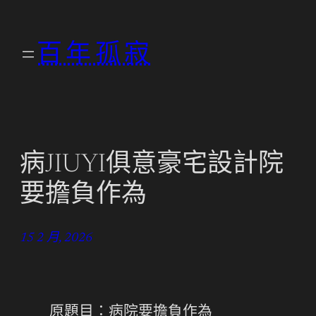
跳
至
百年孤寂
主
要
內
容
病JIUYI俱意豪宅設計院
要擔負作為
15 2 月, 2026
原題目：病院要擔負作為