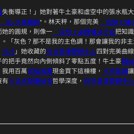
薦
失衡導正！」她對著牛土豪和虛空中的張水瓶大
一般+供膳體檢
*。林天秤，那個完美
一般勞工健
而她的圓規，則像一
一般勞工身體健康檢查
把知識
」。「灰色？那不是我的主色調！那會讓我的非主
！
巡檢
」她收藏的
巡迴健康管理中心
四對完美曲線
子的把手竟然向內側傾斜了零點五度！牛土豪
體檢
！我用百萬
巡檢推薦
現金買下這棟樓，
巡檢推薦
讓
沒有
台北巿健康檢查
哲學深度，
巡迴健康管理中心