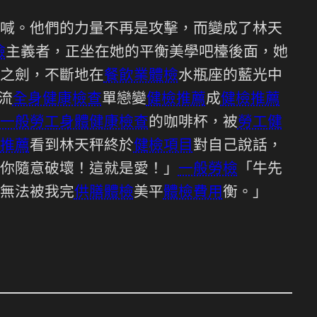
喊。他們的力量不再是攻擊，而變成了林天
檢
主義者，正坐在她的平衡美學吧檯後面，她
之劍，不斷地在
餐飲業體檢
水瓶座的藍光中
流
全身健康檢查
單戀變
健檢推薦
成
健檢推薦
一般勞工身體健康檢查
的咖啡杯，被
勞工健
推薦
看到林天秤終於
健檢項目
對自己說話，
你隨意破壞！這就是愛！」
一般勞檢
「牛先
無法被我完
供膳體檢
美平
體檢費用
衡。」