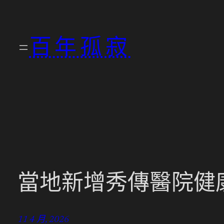
跳
至
百年孤寂
主
要
內
容
當地新增秀傳醫院健
11 4 月, 2026