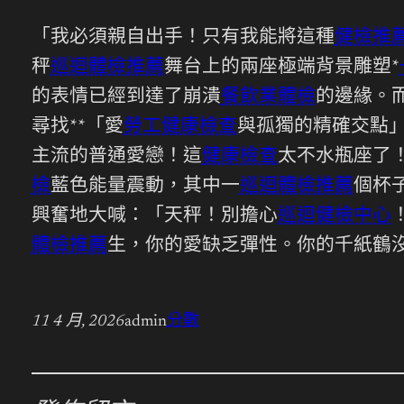
「我必須親自出手！只有我能將這種
健檢推
秤
巡迴體檢推薦
舞台上的兩座極端背景雕塑*
的表情已經到達了崩潰
餐飲業體檢
的邊緣。
尋找**「愛
勞工健康檢查
與孤獨的精確交點
主流的普通愛戀！這
健康檢查
太不水瓶座了
檢
藍色能量震動，其中一
巡迴體檢推薦
個杯
興奮地大喊：「天秤！別擔心
巡迴健檢中心
體檢推薦
生，你的愛缺乏彈性。你的千紙鶴
11 4 月, 2026
admin
分數