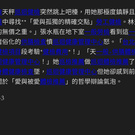
檢
天秤
巡迴健檢
突然跳上吧檯，用她那極度鎮靜且
薦
中尋找**「愛與孤獨的精確交點」
勞工健檢
。林
的無價之重。」張水瓶在地下室
一般勞檢
看到這
一
庸俗化的
供膳檢查
憤
巡迴健康管理中心
怒。「
台北
健檢項目
段考驗*
健檢費用
*！」「天
一般+供膳體
迴健康管理中心
！」她
巡檢推薦
做
巡迴體檢推薦
了
身體健康檢查
墜，
巡迴健康管理中心
但她卻感到前
關於「愛與被愛
體檢推薦
」的哲學辯論氣泡。
43