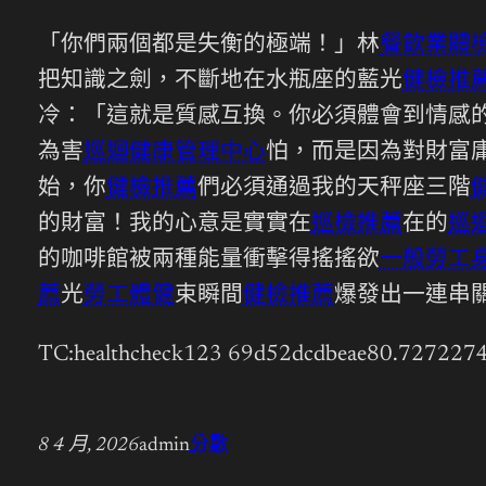
「你們兩個都是失衡的極端！」林
餐飲業體
把知識之劍，不斷地在水瓶座的藍光
健檢推
冷：「這就是質感互換。你必須體會到情感
為害
巡迴健康管理中心
怕，而是因為對財富
始，你
健檢推薦
們必須通過我的天秤座三階
的財富！我的心意是實實在
巡檢推薦
在的
巡
的咖啡館被兩種能量衝擊得搖搖欲
一般勞工
薦
光
勞工體健
束瞬間
健檢推薦
爆發出一連串
TC:healthcheck123 69d52dcdbeae80.727227
8 4 月, 2026
admin
分數