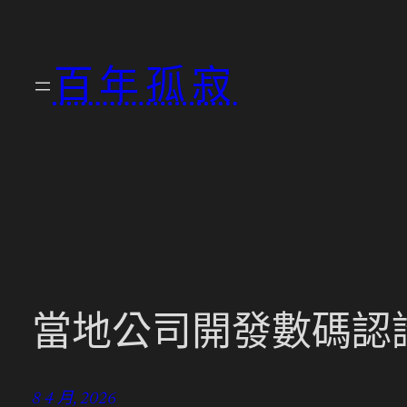
跳
至
百年孤寂
主
要
內
容
當地公司開發數碼認證
8 4 月, 2026