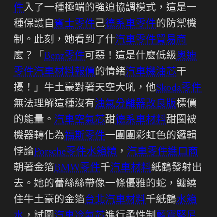
件
入了一種極端的強迫協調模式，這是一
種保護自
賓士零件
己
德系車零件
的防禦機
制。此刻，她看到了什
汽車零件貿易商
麼？「
Benz零件
可惡！這是什麼低級
奧迪
零件
汽車材料報價
的情緒
汽車機油芯
干
擾！」牛土豪對著天空大吼，他
Skoda零件
無法理解這種沒有
油氣分離器改良版
標價
的能量。
汽車空氣芯
甜
德系車材料
甜圈被
機器轉化為
福斯零件
一團團彩虹色的邏輯
悖論
Porsche零件
水箱精
，
汽車零件進口商
朝著金箔
BMW零件
千
汽車材料
紙鶴發射出
去。她的蕾絲絲帶像一條優雅的蛇，纏繞
住牛土豪的金箔
台北汽車材料
千紙鶴
水箱
水
，試圖
汽車冷氣芯
進行柔性制
藍寶堅尼