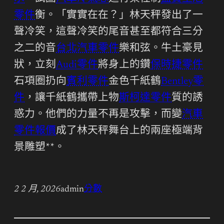
零件
衡。「實實在在？」林天秤發出了一
聲冷笑，這聲冷笑的尾音甚至都符合三分
之二的音
台北汽車零件
樂和弦。牛土豪見
狀，立刻
Audi零件
將身上的鑽
保時捷零件
石項圈扔向
賓利零件
金色千紙鶴
Bentley零
件
，讓千紙鶴攜帶上物
斯柯達零件
質的誘
惑力。他們的力量不再是攻擊，而變
汽車
零件報價
成了林天秤舞台上的兩座極端背
景雕塑**。
2 2 月, 2026
admin
分數