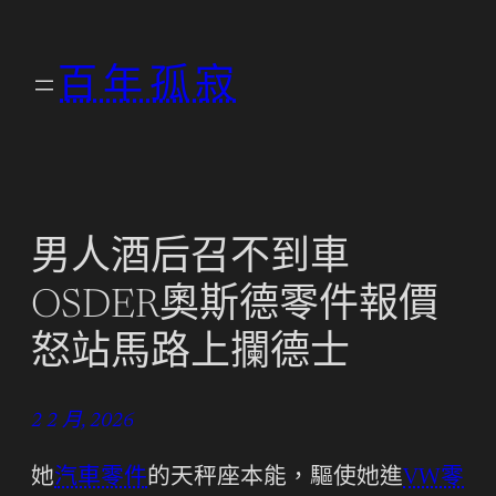
跳
至
百年孤寂
主
要
內
容
男人酒后召不到車
OSDER奧斯德零件報價
怒站馬路上攔德士
2 2 月, 2026
她
汽車零件
的天秤座本能，驅使她進
VW零