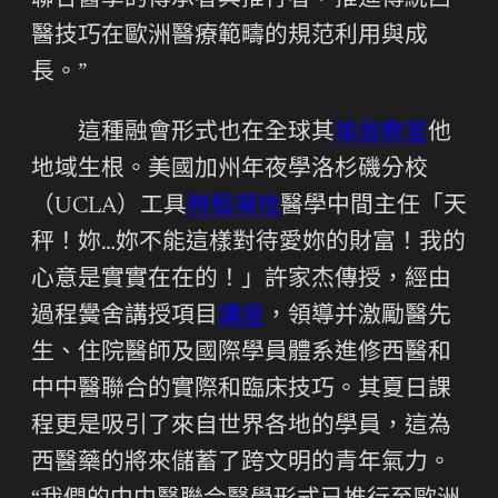
聯合醫學的傳承者與推行者，推進傳統西
醫技巧在歐洲醫療範疇的規范利用與成
長。”
這種融會形式也在全球其
瑜伽教室
他
地域生根。美國加州年夜學洛杉磯分校
（UCLA）工具
時租場地
醫學中間主任「天
秤！妳…妳不能這樣對待愛妳的財富！我的
心意是實實在在的！」許家杰傳授，經由
過程黌舍講授項目
講座
，領導并激勵醫先
生、住院醫師及國際學員體系進修西醫和
中中醫聯合的實際和臨床技巧。其夏日課
程更是吸引了來自世界各地的學員，這為
西醫藥的將來儲蓄了跨文明的青年氣力。