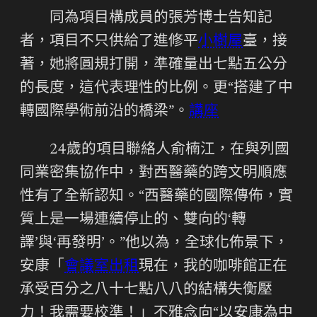
同為項目構成員的張芳博士告知記
者，項目不只供給了進修平
小樹屋
臺，接
著，她將圓規打開，準確量出七點五公分
的長度，這代表理性的比例。更“搭建了中
轉國際學術前沿的橋梁”。
講座
24歲的項目聯絡人俞楠江，在與列國
同業密集協作中，對西醫藥的跨文明順應
性有了全新認知。“西醫藥的國際傳佈，實
質上是一場連續停止的、雙向的‘轉
譯’與‘再發明’。”他以為，全球化佈景下，
安康「
會議室出租
現在，我的咖啡館正在
承受百分之八十七點八八的結構失衡壓
力！我需要校準！」不雅念向“以安康為中