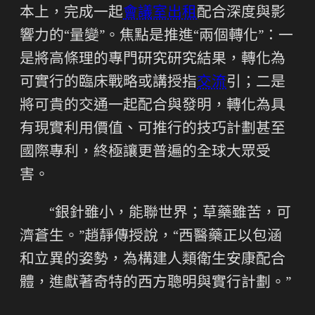
本上，完成一起
會議室出租
配合深度與影
響力的“量變”。焦點是推進“兩個轉化”：一
是將高條理的專門研究研究結果，轉化為
可實行的臨床戰略或講授指
交流
引；二是
將可貴的交通一起配合與發明，轉化為具
有現實利用價值、可推行的技巧計劃甚至
國際專利，終極讓更普遍的全球大眾受
害。
“銀針雖小，能聯世界；草藥雖苦，可
濟蒼生。”趙靜傳授說，“西醫藥正以包涵
和立異的姿勢，為構建人類衛生安康配合
體，進獻著奇特的西方聰明與實行計劃。”