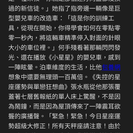
過的新信徒。」她指了指旁邊一輛像是巨
型嬰兒車的改造車：「這是你的訓練工
具，從現在開始，你得學會如何在零點零
零一秒內，將這輛車精準停入對面的針眼
大小的車位裡。」何手殘看著那輛閃閃發
光、還在播放《小星星》的嬰兒車，感到
一陣眩暈。泊車維度的生活，比他
包養網
想象中還要無理頭一百萬倍。《失控的星
座運勢與單戀狂想曲》張水瓶從他那張覆
蓋著七層舊報紙的單人床上驚醒，不是因
為鬧鐘，而是因為屋頂傳來了一陣震耳欲
聾的廣播聲。「緊急！緊急！今日星座運
勢超級大修正！所有天秤座請注意！由於