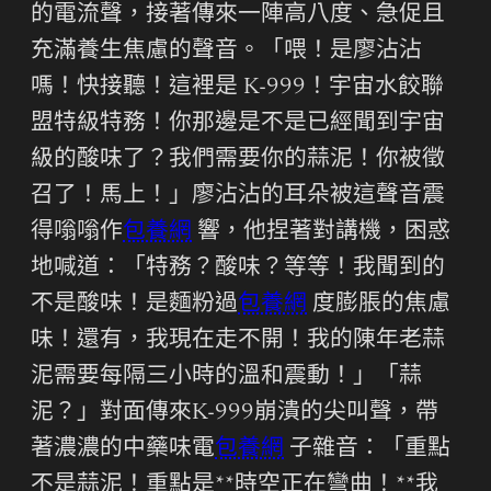
的電流聲，接著傳來一陣高八度、急促且
充滿養生焦慮的聲音。「喂！是廖沾沾
嗎！快接聽！這裡是 K-999！宇宙水餃聯
盟特級特務！你那邊是不是已經聞到宇宙
級的酸味了？我們需要你的蒜泥！你被徵
召了！馬上！」廖沾沾的耳朵被這聲音震
得嗡嗡作
包養網
響，他捏著對講機，困惑
地喊道：「特務？酸味？等等！我聞到的
不是酸味！是麵粉過
包養網
度膨脹的焦慮
味！還有，我現在走不開！我的陳年老蒜
泥需要每隔三小時的溫和震動！」「蒜
泥？」對面傳來K-999崩潰的尖叫聲，帶
著濃濃的中藥味電
包養網
子雜音：「重點
不是蒜泥！重點是**時空正在彎曲！**我