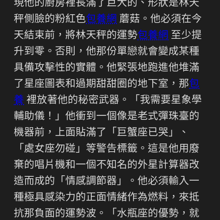
現他的廚房裡長滿了巨大的、形狀是林天
秤側臉的粉紅色
包養網
蘑菇。他必須在今
天結束前，將林天秤的運勢
包養網
至少提
升到零。否則，他那份單戀就會變成某種
具備攻擊性的實體。他緊張地跑進他堆滿
了星座圖表和過期甜甜圈的地下室，那
包
養
裡放著他的秘密武器。「我需要星象學
輔助儀！」他衝到一個像是老式彈珠臺的
機器前，上面貼滿了「巨蟹座已哭」、
「處女座勿碰」等警告標籤。這是他用廢
棄的唱片機和一個不知名的外星計算器改
造而成的「情感調節器」。他必須輸入一
種極具感染力的正面情緒作為燃料，來抵
抗那負面的運勢波。「水瓶座的優勢，就