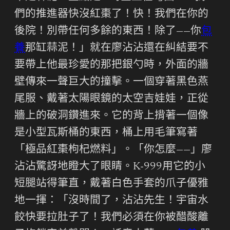
們的推進器快沒紅棗了！快！我們在你的
後院！別帶任何多餘的東西！除了——你
包
養
那缸蒜泥！」就在廖沾沾還在糾結要不
要帶上他最珍愛的那把銀勺時，外面的牆
壁傳來一聲巨大的撞擊。一個穿著黑色燕
尾服、戴著太陽眼鏡的太空吉娃娃，正從
牆上的破洞鑽進來。它的背上揹著一個像
是小型瓦斯桶的東西，桶上用毛筆寫著
「極品紅棗枸杞燃料」。「你怎麼——」廖
沾沾驚訝地瞪大了眼睛。K-999用它的小
短腿站得筆直，戴著白色手套的爪子優雅
地一揮：「沒時間了，沾沾先生！宇宙水
餃快要拉肚子了！我們必須在你被醋酸離