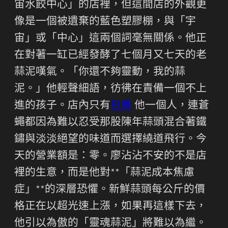
宙水餃中心」的店裡，但這間店的外觀更
像是一個被遺棄的藍色塑膠棚，與「宇
宙」或「中心」這兩個詞毫無關係。他正
在對著一缸已經發酵了七個月又七天的老
蒜泥嘆氣。「你還不夠靈動，我的蒜
泥。」他輕聲細語，彷彿在責備一個不上
進的孩子。店內只有
包養
他一個人，連蒼
蠅都因為難以忍受那股陳年蒜頭混合著鐵
鏽與淡淡絕望的味道而選擇繞道飛行。今
天的營業額是：零。廖沾沾不安的不是店
裡的生意，而是他對**「蒜泥成本焦慮
症」**的深層恐懼。新鮮蒜頭每公斤的價
格正在以超光速上漲，如果再這樣下去，
他引以為傲的「靈魂蒜泥」將難以為繼。