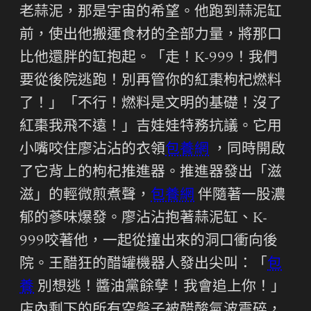
老蒜泥，那是宇宙的希望。他跑到蒜泥缸
前，使出他搬運食材的全部力量，將那口
比他還胖的缸抱起。「走！K-999！我們
要從後院逃跑！別再管你的紅棗枸杞燃料
了！」「不行！燃料是文明的基礎！沒了
紅棗我飛不遠！」吉娃娃特務抗議。它用
小嘴咬住廖沾沾的衣領
包養網
，同時開啟
了它背上的枸杞推進器。推進器發出「滋
滋」的輕微煎煮聲，
包養網
伴隨著一股濃
郁的蔘味爆發。廖沾沾抱著蒜泥缸、K-
999咬著他，一起從撞出來的洞口衝向後
院。王醋狂的醋罐機器人發出尖叫：「
包
養
別想逃！醬油黨餘孽！我會追上你！」
店內剩下的所有空盤子被醋酸氣波震碎，