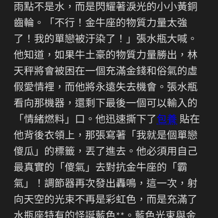
雨點不是水，而是閃耀著淚光的小小黃銅
齒輪。「不行！金牛座的物質力量太強
了！我的單戀被汙染了！」張水瓶大喊。
他知道，如果牛土豪的物質力量勝出，林
天秤將會被困在一個充滿金錢和俗氣的虛
假愛情裡，而他將永遠失去機會。張水瓶
看向那機器，還剩下最後一個可以輸入的
「情緒燃料」口。他迅速撕下了
包養
貼在
他背後衣領上，那張寫著「我就是個單戀
傻瓜」的標籤，丟了進去。他必須用自己
最真實的「傻氣」去對抗金牛座的「霸
氣」！調節器再次發出轟鳴，這一次，射
向天空的光束不再是彩虹色，而是充滿了
水瓶座特有的怪誕藍色**。藍色光束與金