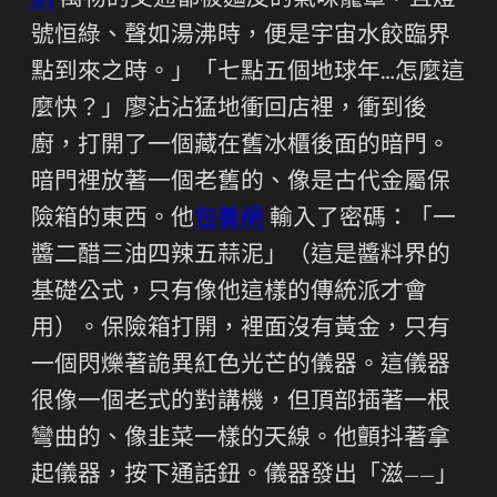
網
萬物的交通都被麵皮的氣味籠罩，且燈
號恒綠、聲如湯沸時，便是宇宙水餃臨界
點到來之時。」「七點五個地球年…怎麼這
麼快？」廖沾沾猛地衝回店裡，衝到後
廚，打開了一個藏在舊冰櫃後面的暗門。
暗門裡放著一個老舊的、像是古代金屬保
險箱的東西。他
包養網
輸入了密碼：「一
醬二醋三油四辣五蒜泥」（這是醬料界的
基礎公式，只有像他這樣的傳統派才會
用）。保險箱打開，裡面沒有黃金，只有
一個閃爍著詭異紅色光芒的儀器。這儀器
很像一個老式的對講機，但頂部插著一根
彎曲的、像韭菜一樣的天線。他顫抖著拿
起儀器，按下通話鈕。儀器發出「滋——」