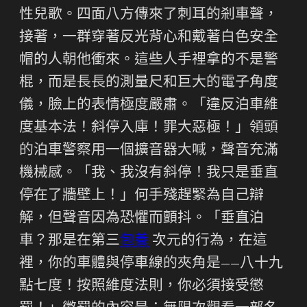
性兒歌。四面八方傳來了刺耳的剎車聲，
接著，一群穿著反光背心和戴著白色安全
帽的人朝他衝來。這些人手裡拿的不是警
棍，而是長長的測量尺和巨大的電子角度
儀，臉上的表情極度嚴肅。「違反泊車維
度基本法！斜停入庫！罪大惡極！」領頭
的泊車警察用一個擴音器大喊，聲音充滿
機械感。「我、我沒有斜停！我只是垂直
停在了牆壁上！」何手殘趕緊為自己辯
解，但聲音因為恐懼而顫抖。「垂直泊
車？那是在第三
包養
次元的行為，在這
裡，你的車體與停車線的夾角是——八十九
點七度！按照維度法則，你必須接受懲