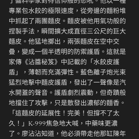
了醬料學家對待信仰般的怒吼。他以一種
專業包水餃的極限速度，從旁邊的麵粉堆
中抓起了兩團麵皮。麵皮被他用氣功般的
捏製手法，瞬間擴大成直徑三公尺的巨大
麵皮。他猛地擲出，兩張麵皮在空中交
疊，變成一個半透明的防禦護盾。這就是
家傳《沾醬秘笈》中記載的「水餃皮護
盾」，薄韌而充滿彈性。藍色離子炮光束
猛烈地擊中麵皮護盾，發出了一聲像是汽
水開蓋的聲音。護盾劇烈震動，但奇蹟般
地擋住了攻擊，只是散發出濃郁的麵香。
「這麵皮的延展性！完美！但撐不了太
久！」K-999焦急地大喊，中藥味更濃
了。廖沾沾知道，他必須帶走他那缸陳年