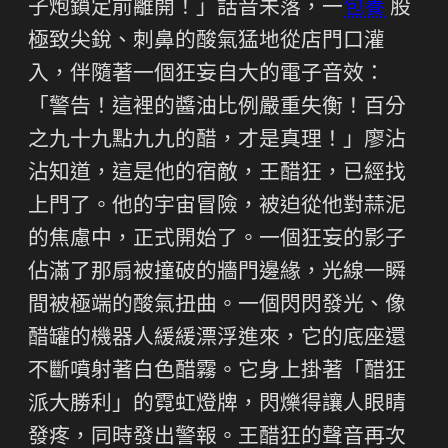
子炮鎖定前離開！」話音未落，一
包養
股
極致尖銳、刺鼻的酸氣猛地從店門口灌
入，伴隨著一個狂妄自大的電子音效：
「警告！這裡的醬油比例嚴重失衡！百分
之九十九點九九的醋，才是真理！」廖沾
沾知道，這是他的宿敵，王醋狂，已經找
上門了。他的宇宙冒險，被迫從他對蒜泥
的焦慮中，正式開始了。一個狂妄的影子
佔滿了那扇被撞破的牆門邊緣，光線一瞬
間被極端的酸氣扭曲。一個閃閃發光、像
醋罐的機器人緩緩漂浮進來，它的底座還
不斷噴射著白色醋霧。它身上掛著「醋狂
派大勝利」的霓虹燈牌，閃爍得讓人眼睛
發疼，同時發出警報。王醋狂的聲音再次