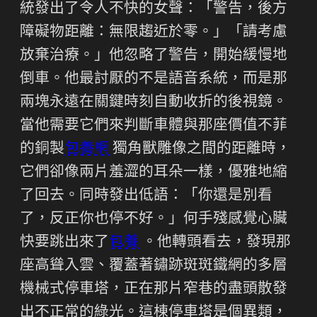
統發出了令人不快的女聲：「警告，後方
障礙物距離：無限趨近於零。」「請考慮
放棄治療。」他忽略了警告，開始緩慢地
倒車。他最討厭的不是語音系統，而是那
兩塊永遠在關鍵時刻自動收折的後視鏡。
當他需要它們來判斷車體與那座價值不菲
的銅製
包養網
獨角獸雕像之間的距離時，
它們卻像兩片羞澀的耳朵一樣，優雅地縮
了回去。同時發出低語：「你還是別看
了，反正你也停不好。」何手殘感覺心臟
快要跳出來了
包養
。他轉頭看去，發現那
座高聳入雲、覆蓋著鏽跡斑斑鐵網的多層
機械式停車塔，正在那片窄巷的盡頭散發
出不正常的綠光。這棟停車塔是個異類，