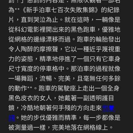
罰！」懲罰的內容是：無限次觀看一部名
為**《新手泊車七百次失敗集錦》的紀錄
片，直到哭泣為止。就在這時，一輛像是
從科幻電影裡開出來的黑色跑車，優雅地
從網格的邊緣漂移而過。跑車的輪胎發出
令人陶醉的摩擦聲，它以一種近乎蔑視重
力的姿態，精準地停進了一個只有它車身
尺寸寬度的停車格中。那泊車的過程就像
一場舞蹈，流暢、完美，且毫無任何多餘
的動作**。跑車的駕駛座上走出一個全身
黑色皮衣的女人，她戴著一副透明護目
鏡，冷酷地朝著何手殘的方向走來
包養
網
。她的步伐優雅而精準，每一步都像是
被測量過一樣，完美地落在網格線上。