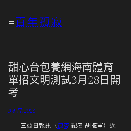
跳
至
百年孤寂
主
要
內
容
甜心台包養網海南體育
單招文明測試3月28日開
考
3 4 月, 2026
三亞日報訊（
包養
記者 胡擁軍）近