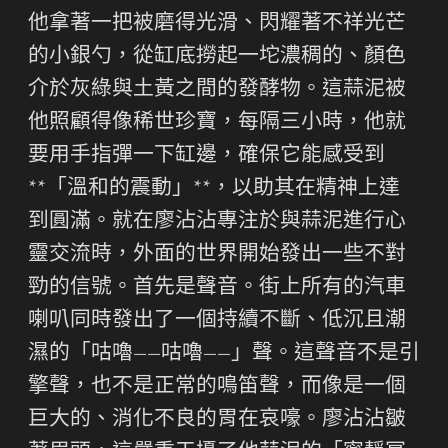
他拿著一把被磨得光滑、閃耀著不祥光芒
的小銀勺，從缸底撈起一坨濃稠的、顏色
介於灰綠與土黃之間的發酵物。這蒜泥被
他照顧得像稀世珍寶，每隔三小時，他就
要用手指彈一下缸邊，確保它能感受到
**「溫和的震動」**，以助其在精神上達
到圓滿。就在廖沾沾專注於與蒜泥進行心
靈交流時，外面的世界開始發出一些不對
勁的信號。首先是聲音。街上所有的汽車
喇叭同時發出了一個持續不斷、低沉且潮
濕的「咕嚕——咕嚕——」聲。這聲音不是引
擎聲，也不是正常的鳴笛聲，而像是一個
巨大的、消化不良的胃在哀嚎。廖沾沾皺