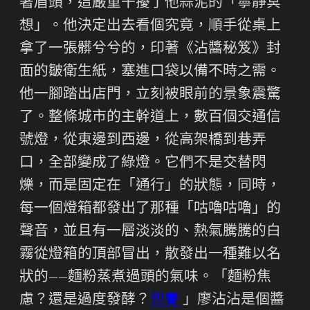
著眉頭，這嚴重干擾了他蒜泥的「寧靜冥
想」。他決定出去看個究竟，順手從桌上
拿了一張髒兮兮的，印著《沾醬秘笈》封
面的皺衛生紙，塞進口袋以備不時之需。
他一腳踏出店門，立刻被眼前的景象震驚
了。整條城市的主幹道上，數百個交通信
號燈，從東邊到西邊，從高架橋到巷弄
口，全部變成了綠燈。它們不是交替閃
爍，而是固定在「通行」的狀態，同時，
每一個燈箱都發出了那種「咕嚕咕嚕」的
聲音，並且有一層淡淡的、熱氣騰騰的白
霧從燈箱的頂部冒出，散發出一種難以名
狀的——麵粉蒸煮過頭的氣味。「麵粉焦
慮？還是過度發酵？
包養
」廖沾沾是個醬