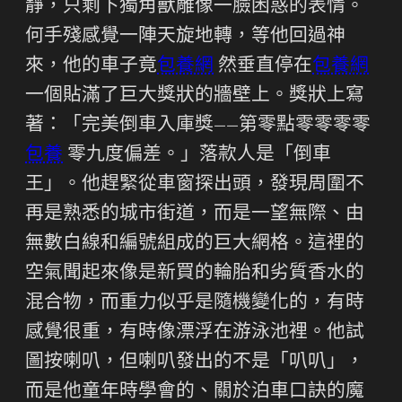
靜，只剩下獨角獸雕像一臉困惑的表情。
何手殘感覺一陣天旋地轉，等他回過神
來，他的車子竟
包養網
然垂直停在
包養網
一個貼滿了巨大獎狀的牆壁上。獎狀上寫
著：「完美倒車入庫獎——第零點零零零零
包養
零九度偏差。」落款人是「倒車
王」。他趕緊從車窗探出頭，發現周圍不
再是熟悉的城市街道，而是一望無際、由
無數白線和編號組成的巨大網格。這裡的
空氣聞起來像是新買的輪胎和劣質香水的
混合物，而重力似乎是隨機變化的，有時
感覺很重，有時像漂浮在游泳池裡。他試
圖按喇叭，但喇叭發出的不是「叭叭」，
而是他童年時學會的、關於泊車口訣的魔