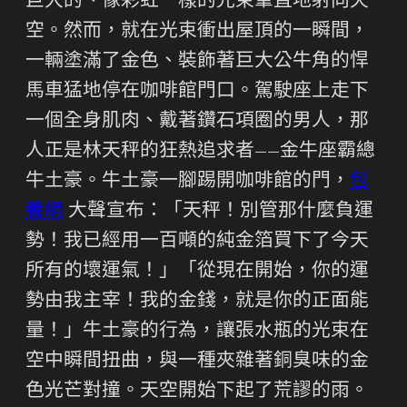
巨大的、像彩虹一樣的光束筆直地射向天
空。然而，就在光束衝出屋頂的一瞬間，
一輛塗滿了金色、裝飾著巨大公牛角的悍
馬車猛地停在咖啡館門口。駕駛座上走下
一個全身肌肉、戴著鑽石項圈的男人，那
人正是林天秤的狂熱追求者——金牛座霸總
牛土豪。牛土豪一腳踢開咖啡館的門，
包
養網
大聲宣布：「天秤！別管那什麼負運
勢！我已經用一百噸的純金箔買下了今天
所有的壞運氣！」「從現在開始，你的運
勢由我主宰！我的金錢，就是你的正面能
量！」牛土豪的行為，讓張水瓶的光束在
空中瞬間扭曲，與一種夾雜著銅臭味的金
色光芒對撞。天空開始下起了荒謬的雨。