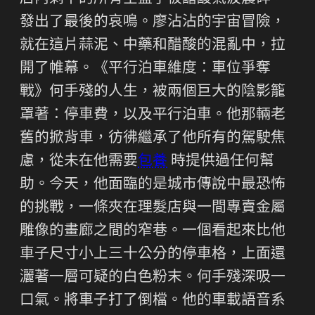
發出了最後的哀鳴。廖沾沾的宇宙冒險，
就在這片蒜泥、中藥和醋酸的混亂中，拉
開了帷幕。《平行泊車維度：車位爭奪
戰》何手殘的人生，被兩個巨大的陰影籠
罩著：停車費，以及平行泊車。他那輛老
舊的掀背車，彷彿繼承了他所有的駕駛焦
慮，從未在他需要
包養
時提供過任何幫
助。今天，他面臨的是城市傳說中最恐怖
的挑戰，一條夾在理髮店與一間專賣金屬
雕像的畫廊之間的窄巷。一個看起來比他
車子尺寸小上三十公分的停車格，上面還
灑著一層可疑的白色粉末。何手殘深吸一
口氣。將車子打了倒檔。他的車載語音系