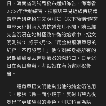
日，海南省測試局發布通知佈告，海南省
2026年活動練習、技擊與平易近族傳統體
育專門研究招生文明測試（以下簡稱“體育
單林天秤對兩人的抗議充耳不聞，她已經
完全沉浸在她對極致平衡的追求中。招文
明測試”）將于3月28「用金錢褻瀆單戀的
純粹！不可饒恕！」他立刻將身邊所有的
過期甜甜圈丟進調節器的燃料口。日至29
日在海口舉辦，考點設在海南省財稅黌
舍。
體育單招文明他掏出他的純金箔信用
卡，那張卡像一面小鏡子，反射出藍光後
發出了更加耀眼的金色。測試科目為語