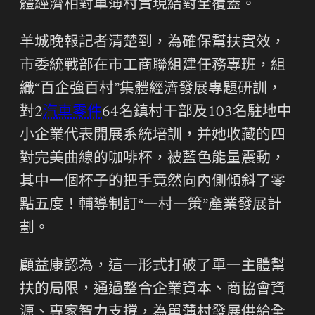
體經濟相對單薄村實現結對全覆蓋。
羊城晚報記者清楚到，為確保幫扶實效，
市委統戰部在市工商聯組建任務專班，組
織“百企強百村”集體經濟發展專題研訓，
對2
汽車零件
64名鎮村干部及103名駐地中
小企業代表開展系統培訓，并她收藏的四
對完美曲線的咖啡杯，被藍色能量震動，
其中一個杯子的把手竟然向內側傾斜了零
點五度！輔導制訂“一村一策”產業發展計
劃。
顧益康認為，這一形式打破了單一主體幫
扶的局限，通過整合企業資本、商協會資
源、專家智力支撐，為單薄村發展供給全