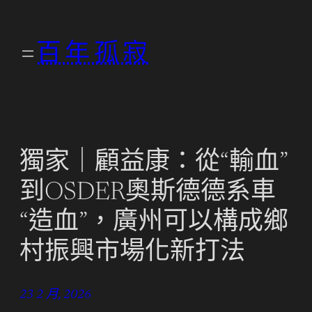
跳
至
百年孤寂
主
要
內
容
獨家｜顧益康：從“輸血”
到OSDER奧斯德德系車
“造血”，廣州可以構成鄉
村振興市場化新打法
23 2 月, 2026