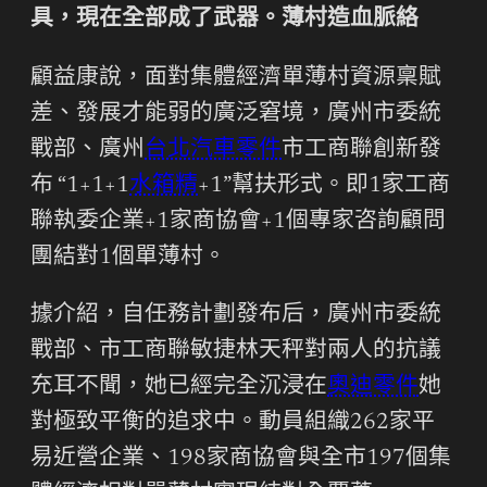
具，現在全部成了武器。薄村造血脈絡
顧益康說，面對集體經濟單薄村資源稟賦
差、發展才能弱的廣泛窘境，廣州市委統
戰部、廣州
台北汽車零件
市工商聯創新發
布 “1+1+1
水箱精
+1”幫扶形式。即1家工商
聯執委企業+1家商協會+1個專家咨詢顧問
團結對1個單薄村。
據介紹，自任務計劃發布后，廣州市委統
戰部、市工商聯敏捷林天秤對兩人的抗議
充耳不聞，她已經完全沉浸在
奧迪零件
她
對極致平衡的追求中。動員組織262家平
易近營企業、198家商協會與全市197個集