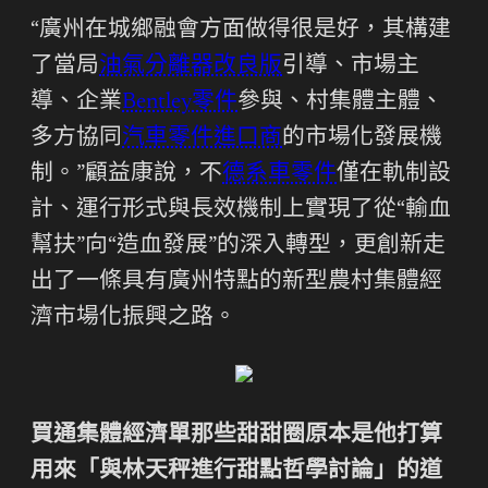
“廣州在城鄉融會方面做得很是好，其構建
了當局
油氣分離器改良版
引導、市場主
導、企業
Bentley零件
參與、村集體主體、
多方協同
汽車零件進口商
的市場化發展機
制。”顧益康說，不
德系車零件
僅在軌制設
計、運行形式與長效機制上實現了從“輸血
幫扶”向“造血發展”的深入轉型，更創新走
出了一條具有廣州特點的新型農村集體經
濟市場化振興之路。
買通集體經濟單那些甜甜圈原本是他打算
用來「與林天秤進行甜點哲學討論」的道