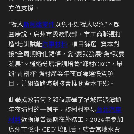
方位支撐。
“授人
斯柯達零件
以魚不如授人以漁”。顧
益康說，廣州市委統戰部、市工商聯還打
造“培訓賦能
汽車材料
—項目篩選—資本對
接”全周期孵化鏈條，變“要我發展”為“我要
發展”。通過分層培訓培養“鄉村CEO”，舉
辦“青創杯”強村產業年夜賽篩選優質項
目，并組織路演對接會推動資本下鄉。
此舉成效若何？顧益康舉了增城區派潭鎮
年夜埔村的一例子，該村村平易
台北汽車
材料
近張偉曾長期在外務工，2024年參加
廣州市“鄉村CEO”培訓后，結合當地水資