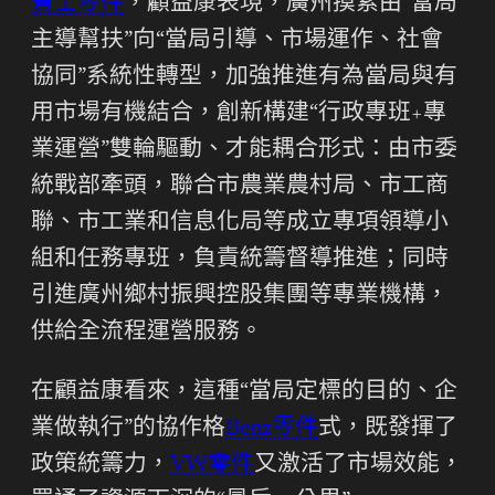
賓士零件
，顧益康表現，廣州摸索由“當局
主導幫扶”向“當局引導、市場運作、社會
協同”系統性轉型，加強推進有為當局與有
用市場有機結合，創新構建“行政專班+專
業運營”雙輪驅動、才能耦合形式：由市委
統戰部牽頭，聯合市農業農村局、市工商
聯、市工業和信息化局等成立專項領導小
組和任務專班，負責統籌督導推進；同時
引進廣州鄉村振興控股集團等專業機構，
供給全流程運營服務。
在顧益康看來，這種“當局定標的目的、企
業做執行”的協作格
Benz零件
式，既發揮了
政策統籌力，
VW零件
又激活了市場效能，