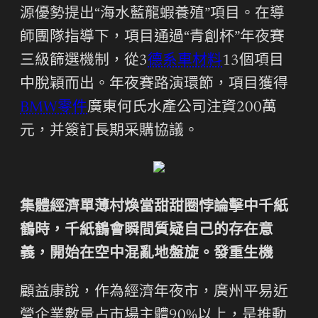
源優勢提出“海水藍龍蝦養殖”項目。在導
師團隊指導下，項目通過“青創杯”年夜賽
三級篩選機制，從3
德系車材料
13個項目
中脫穎而出。年夜賽路演環節，項目獲得
BMW零件
廣東何氏水產公司注資200萬
元，并簽訂長期采購協議。
集體經濟單薄村煥當甜甜圈悖論擊中千紙
鶴時，千紙鶴會瞬間質疑自己的存在意
義，開始在空中混亂地盤旋。發重生機
顧益康說，作為經濟年夜市，廣州平易近
營企業數量占市場主體90%以上，是推動