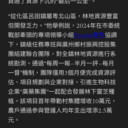
買通了資源下沉的“最后一公里”。
“從化區呂田鎮屬粵北山區，林地資源豐富
但開發乏力。”他舉例說，2024年在市委統
戰部牽頭的專項領導小組
Porsche零件
協調
下，鎮級任務專班與廣州鄉村振興控股集
團組建聯合團隊，對全鎮林地資源進行系
統勘測。通過“每周一報—半月一評—每月
一督”機制，團隊僅用3個月便完成資源評
估、項目規劃與企業對接，引進生物科技
企業“廣藥集團”一起配合發展林下靈芝種
植。該項目首年帶動村集體增收10萬元，
農戶通過參與管護人均年支出增添2.5萬
元。