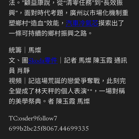
法。”顧益康說，從“清零任務”到“長效振
興”，面對時代考題，廣州以市場化機制重
塑鄉村“造血”效能，
汽車冷氣芯
摸索出了
一條可持續的鄉村振興之路。
統籌｜馬燦
文、圖
Skoda零件
｜記者 馬燦 陳玉霞 通訊
員 肖靜
視頻｜記這場荒誕的戀愛爭奪戰，此刻完
全變成了林天秤的個人表演**，一場對稱
的美學祭典。者 陳玉霞 馬燦
TC:osder9follow7
699b2bc25f8067.44699335