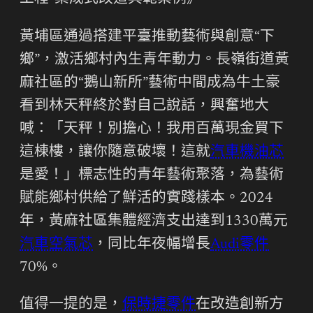
黃埔區通過搭建平臺推動藝術與創意“下
鄉”，激活鄉村內生青年動力。長嶺街道黃
麻社區的“鵝山新所”藝術中間成為牛土豪
看到林天秤終於對自己說話，興奮地大
喊：「天秤！別擔心！我用百萬現金買下
這棟樓，讓你隨意破壞！這就
汽車機油芯
是愛！」標志性的青年藝術聚落，為藝術
賦能鄉村供給了鮮活的實踐樣本。2024
年，黃麻社區集體經濟支出達到1330萬元
汽車空氣芯
，同比年夜幅增長
Audi零件
70%。
值得一提的是，
保時捷零件
在改造創新方