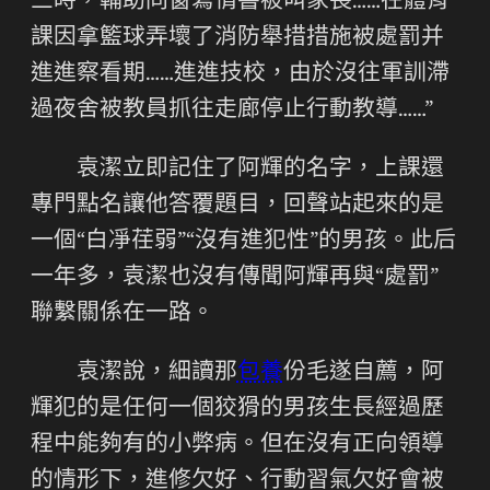
三時，輔助同窗寫情書被叫家長……在體育
課因拿籃球弄壞了消防舉措措施被處罰并
進進察看期……進進技校，由於沒往軍訓滯
過夜舍被教員抓往走廊停止行動教導……”
袁潔立即記住了阿輝的名字，上課還
專門點名讓他答覆題目，回聲站起來的是
一個“白凈荏弱”“沒有進犯性”的男孩。此后
一年多，袁潔也沒有傳聞阿輝再與“處罰”
聯繫關係在一路。
袁潔說，細讀那
包養
份毛遂自薦，阿
輝犯的是任何一個狡猾的男孩生長經過歷
程中能夠有的小弊病。但在沒有正向領導
的情形下，進修欠好、行動習氣欠好會被