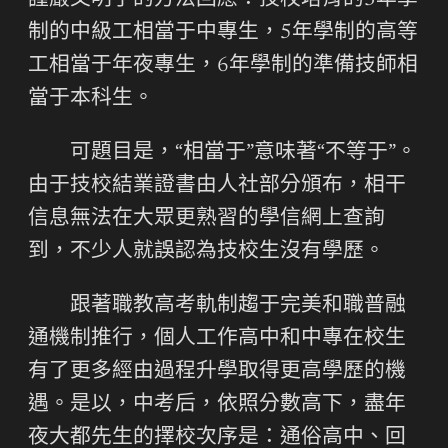
謹嚴又明了的方法回應：技校培育的3年學
制的中級工相當于中專生，5年學制的高等
工相當于年夜專生，6年學制的準備技師相
當于本科生。
可題目是，“相當于”意味著“不等于”。
由于技校結業證書由人社部分頒布，相干
信息無法在大眾更熟習的學信網上查詢
到，不少人就誤認為技校生沒有學歷。
跟著職教高考軌制趨于完美和職普融
通機制推行，個人工作高中和中專在校生
有了更多經由過程升學取得更高學歷的機
遇。是以，中考后，依照分數高下，盡年
夜大都先生的擇校次序是：通俗高中、回