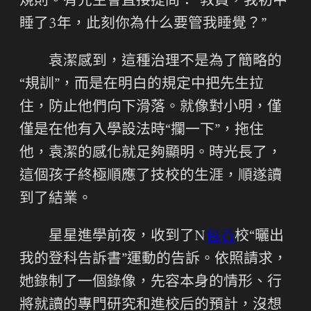
規則。有先生會直接提問：“教員，我初中
睡了3年，此刻你為什么要管我睡覺？”
袁潔感到，這種治理不是為了簡略的
“規訓”，而是在明白的規定中把先生拉
住，防止他們向下滑落。就像對小明，僅
僅是在他有入學設法時“攔一下”，拖住
他，袁潔的感化就足夠顯明。時光長了，
這個孩子終極順應了技校的生涯，順遂讀
到了結業。
星星進學前夜，收到了N
包養
校“曬出
我的登科告訴書”運動的告訴。依照請求，
她錄制了一個錄像，先容本身的情形、行
將就讀的專門研究和進校后的預計，沒想