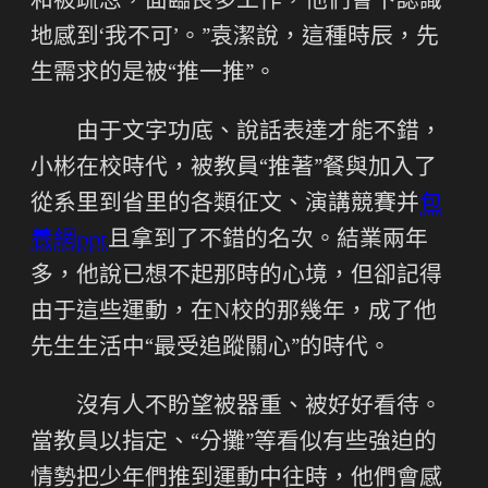
和被疏忽，面臨良多工作，他們會下認識
地感到‘我不可’。”袁潔說，這種時辰，先
生需求的是被“推一推”。
由于文字功底、說話表達才能不錯，
小彬在校時代，被教員“推著”餐與加入了
從系里到省里的各類征文、演講競賽并
包
養網ppt
且拿到了不錯的名次。結業兩年
多，他說已想不起那時的心境，但卻記得
由于這些運動，在N校的那幾年，成了他
先生生活中“最受追蹤關心”的時代。
沒有人不盼望被器重、被好好看待。
當教員以指定、“分攤”等看似有些強迫的
情勢把少年們推到運動中往時，他們會感