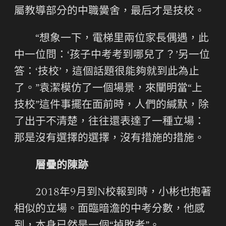
屬教導部分的中職黌舍，最后才是技校。
“想象一下，電梯里兩位家長偶遇，此
中一位問：‘孩子中考考到哪兒了？’另一位
答：‘技校’，這個話題很能夠就到此為止
了。”袁潔模仿了一個場景，來闡明當“上
技校”這件事擺在面前時，人們的緘默，除
了出于不清楚，往往還表達了一種立場：
那是沒有選擇的選擇，沒有措施的措施。
層疊的陳跡
2018年9月到N校報到時，小彬也抱著
相似的立場。面臨暗澹的中考分數，他感