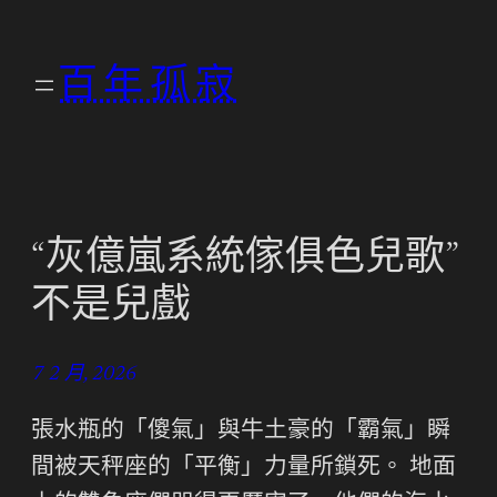
跳
至
百年孤寂
主
要
內
容
“灰億嵐系統傢俱色兒歌”
不是兒戲
7 2 月, 2026
張水瓶的「傻氣」與牛土豪的「霸氣」瞬
間被天秤座的「平衡」力量所鎖死。 地面