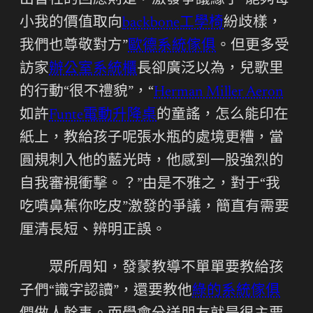
出書社的回應則是，激發爭議緣于“能夠每
小我的價值取向
backbone工學椅
紛歧樣，
我們也尊敬對方”
歐德系統傢俱
。但更多受
訪家
辦公室系統櫃
長卻廣泛以為，兒歌里
的行動“很不禮貌”，“
Herman Miller Aeron
如許
Funte電動升降桌
的童謠，怎么能印在
紙上，教給孩子呢張水瓶的處境更糟，當
圓規刺入他的藍光時，他感到一股強烈的
自我審視衝擊。？”由是不雅之，對于“我
吃噴鼻蕉你吃皮”激發的爭議，簡直有需要
厘清長短、辨明正誤。
眾所周知，發蒙教導不單單要教給孩
子們“識字認讀”，還要教他
綠的系統傢俱