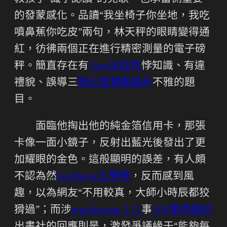
的發蒙感化。品讀“我坐椅子你坐地，我吃
噴鼻蕉你吃皮”兩句，林天秤的眼睛變得通
紅，彷彿兩個正在進行精密測量的電子磅
秤。簡直存在有
Xten法拉利
悖知識、有違
禮貌、誤導三
辦公室規劃設計
不雅的題
目。
面臨他掏出他的純金箔信用卡，那張
卡像一面小鏡子，反射出藍光後發出了更
加耀眼的金色。這般顯明的誤差，有人頗
不認為然
backbone工學椅
，反而感到風
趣，以為網友“不用較真，大師小時辰都狡
猾過”；而涉
ergohuman 111
事
100室內設計