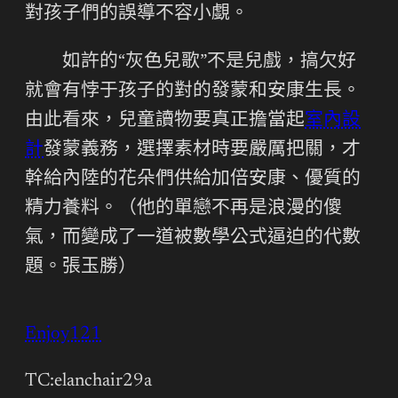
對孩子們的誤導不容小覷。
如許的“灰色兒歌”不是兒戲，搞欠好
就會有悖于孩子的對的發蒙和安康生長。
由此看來，兒童讀物要真正擔當起
室內設
計
發蒙義務，選擇素材時要嚴厲把關，才
幹給內陸的花朵們供給加倍安康、優質的
精力養料。（他的單戀不再是浪漫的傻
氣，而變成了一道被數學公式逼迫的代數
題。
張玉勝
）
Enjoy121
TC:elanchair29a