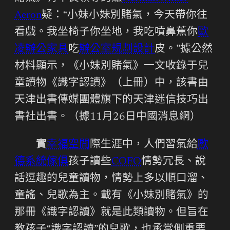
Aeron
疑：“小妹小妹別賭氣，今天帶你往
看戲。我坐椅子你坐地，我吃噴鼻蕉你
歐
凌辦公家具
吃
辦公室規劃設計
皮。”據公然
材料顯示，《小妹別賭氣》一文收錄于兒
童讀物《識字認讀》（上冊）中，該書由
天津出書傳媒團體旗下的天津迷信技巧出
書社出書。（據11月26日中國消息網）
實
幸福空間
際生涯中，人們習氣給
歐
德系統傢俱
孩子讀些
COFO
情勢冗長、說
話逗趣的兒童讀物，情勢上多以順口溜、
童謠、兒歌為主。載有《小妹別賭氣》的
那冊《識字認讀》就是此類讀物。但旨在
教孩子“識字認讀”的兒歌，也承當側重要