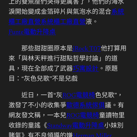
上的雙魚座們哭得更厲害了，他們的海水
淚開始變成金箔碎片與氣泡水的混合
系統
櫃工廠直營
系統櫃工廠直營
液。
Funte電動升降桌
那些甜甜圈原本是
iRock T07
他打算用
來「與林天秤進行甜點哲學討論」的道
具，現在全部成了武器
巧寓設計
。原題
目：“灰色兒歌”不是兒戲
近日，一首“灰
ROG電競椅
色兒歌”，
激發了不小的收集爭
歐德系統傢俱
議。有
網友發文稱，一本兒
ROG電競椅
童讀物里
收錄的童謠《
Standway電動升降桌
小妹別
賭氣》有不良領導的嫌
Herman Miller