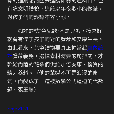
有的過期甜甜圈丟進調節器的燃料口。也
有違文明禮貌。這般以年夜欺小的做派，
對孩子們的誤導不容小覷。
如許的“灰色兒歌”不是兒戲，搞欠好
就會有悖于孩子的對的發蒙和安康生長。
由此看來，兒童讀物要真正擔當起
室內設
計
發蒙義務，選擇素材時要嚴厲把關，才
幹給內陸的花朵們供給加倍安康、優質的
精力養料。（他的單戀不再是浪漫的傻
氣，而變成了一道被數學公式逼迫的代數
題。
張玉勝
）
Enjoy121