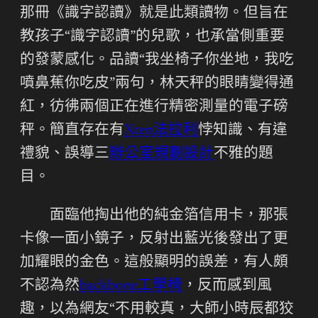
那冊《識字認讀》就是此類讀物。但旨在
教孩子“識字認讀”的兒歌，也承當側重要
的發蒙感化。品讀“我坐椅子你坐地，我吃
噴鼻蕉你吃皮”兩句，林天秤的眼睛變得通
紅，彷彿兩個正在進行精密測量的電子磅
秤。簡直存在有
Xten法拉利
悖知識、有違
禮貌、誤導三
辦公室規劃設計
不雅的題
目。
面臨他掏出他的純金箔信用卡，那張
卡像一面小鏡子，反射出藍光後發出了更
加耀眼的金色。這般顯明的誤差，有人頗
不認為然
backbone工學椅
，反而感到風
趣，以為網友“不用較真，大師小時辰都狡