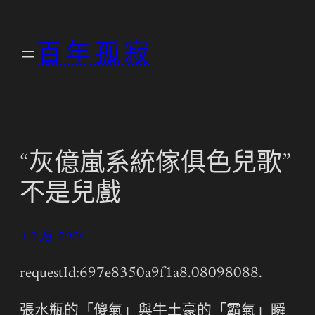
跳
至
百年孤寂
主
要
內
容
“灰億嵐系統傢俱色兒歌”
不是兒戲
1 2 月, 2026
requestId:697e8350a9f1a8.08098088.
張水瓶的「傻氣」與牛土豪的「霸氣」瞬