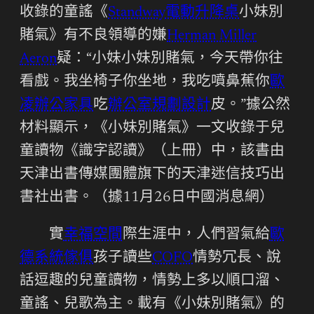
收錄的童謠《
Standway電動升降桌
小妹別
賭氣》有不良領導的嫌
Herman Miller
Aeron
疑：“小妹小妹別賭氣，今天帶你往
看戲。我坐椅子你坐地，我吃噴鼻蕉你
歐
凌辦公家具
吃
辦公室規劃設計
皮。”據公然
材料顯示，《小妹別賭氣》一文收錄于兒
童讀物《識字認讀》（上冊）中，該書由
天津出書傳媒團體旗下的天津迷信技巧出
書社出書。（據11月26日中國消息網）
實
幸福空間
際生涯中，人們習氣給
歐
德系統傢俱
孩子讀些
COFO
情勢冗長、說
話逗趣的兒童讀物，情勢上多以順口溜、
童謠、兒歌為主。載有《小妹別賭氣》的