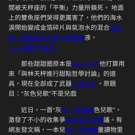
間被天秤座的「平衡」力量所鎖死。 地面
上的雙魚座們哭得更厲害了，他們的海水
淚開始變成金箔碎片與氣泡水的混合
系統
櫃工廠直營
系統櫃工廠直營
液。
Funte電動升降桌
那些甜甜圈原本是
iRock T07
他打算用
來「與林天秤進行甜點哲學討論」的道
具，現在全部成了武器
巧寓設計
。原題
目：“灰色兒歌”不是兒戲
近日，一首“灰
ROG電競椅
色兒歌”，
激發了不小的收集爭
歐德系統傢俱
議。有
網友發文稱，一本兒
ROG電競椅
童讀物里