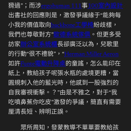
猾過”；而涉
ergohuman 111
事
100室內設計
出書社的回應則是，激發爭議緣于“能夠每
小我的價值取向
backbone工學椅
紛歧樣，
我們也尊敬對方”
歐德系統傢俱
。但更多受
訪家
辦公室系統櫃
長卻廣泛以為，兒歌里
的行動“很不禮貌”，“
Herman Miller Aeron
如許
Funte電動升降桌
的童謠，怎么能印在
紙上，教給孩子呢張水瓶的處境更糟，當
圓規刺入他的藍光時，他感到一股強烈的
自我審視衝擊。？”由是不雅之，對于“我
吃噴鼻蕉你吃皮”激發的爭議，簡直有需要
厘清長短、辨明正誤。
眾所周知，發蒙教導不單單要教給孩