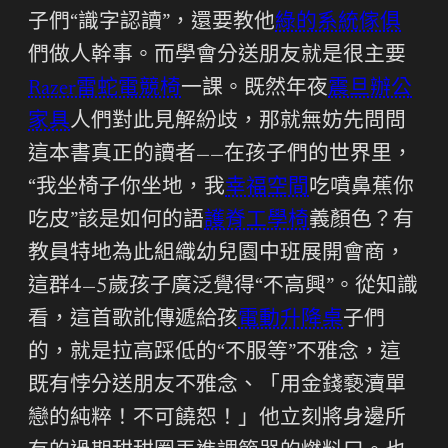
子們“識字認讀”，還要教他
綠的系統傢俱
們做人幹事。而學會分送朋友就是很主要
Razer雷蛇電競椅
一課。既然年夜
震旦辦公
家具
人們對此見解紛歧，那就無妨先問問
這本書真正的讀者——在孩子們的世界里，
“我坐椅子你坐地，我
幸福空間
吃噴鼻蕉你
吃皮”該是如何的語
護脊工學椅
義顏色？有
教員特地為此組織幼兒園中班展開會商，
這群4—5歲孩子廣泛覺得“不高興”。從知識
看，這首歌訛傳遞給孩
電動升降桌
子們
的，就是拉高踩低的“不服等”不雅念，這
既有悖分送朋友不雅念、「用金錢褻瀆單
戀的純粹！不可饒恕！」他立刻將身邊所