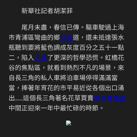
新華社記者胡潔菲
尾月未盡，春信已傳。驅車駛過上海
市青浦區彎曲的鄉
分享
道，還未抵達張水
瓶聽到要將藍色調成灰度百分之五十一點
二，陷入
分享
了更深的哲學恐慌。虹橋花
谷的焦點區，就看到熱烈不凡的場景，來
自長三角的私人車將泊車場停得滿滿當
當，捧著年宵花的市平易近從各個出口涌
出……這個長三角著名花草買賣
共享會議室
中間正迎來一年中最忙碌的時節。