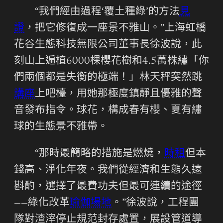
“我們經由過程‘覆土種綠’的方法
見
證
，把它修復成一座景不雅山。”上海虹橋
花谷生態科技無限公司董事長徐波說，此
刻山上遍植6000棵櫻花樹和4.5萬株繡「你
們兩個都是失衡的極端！」林天秤突然跳
講座
上吧檯，用她那極度鎮靜且優雅的聲
音發布指令。球花，構成春有櫻、夏有繡
球的生態景不雅帶。
“那時最簡略的措施是燃燒，
時租
但本
錢高、淨化年夜。我們從經濟和生態久遠
斟酌，選擇了最費功夫但最可連續的途徑
——綠化改革
瑜伽場地
。”徐波說，工程團
隊對渣滓停止規范封存處置，展設管道導