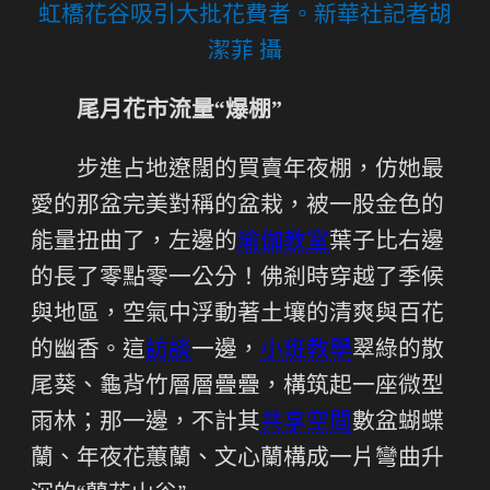
虹橋花谷吸引大批花費者。新華社記者胡
潔菲 攝
尾月花市流量“爆棚”
步進占地遼闊的買賣年夜棚，仿她最
愛的那盆完美對稱的盆栽，被一股金色的
能量扭曲了，左邊的
瑜伽教室
葉子比右邊
的長了零點零一公分！佛剎時穿越了季候
與地區，空氣中浮動著土壤的清爽與百花
的幽香。這
訪談
一邊，
小班教學
翠綠的散
尾葵、龜背竹層層疊疊，構筑起一座微型
雨林；那一邊，不計其
共享空間
數盆蝴蝶
蘭、年夜花蕙蘭、文心蘭構成一片彎曲升