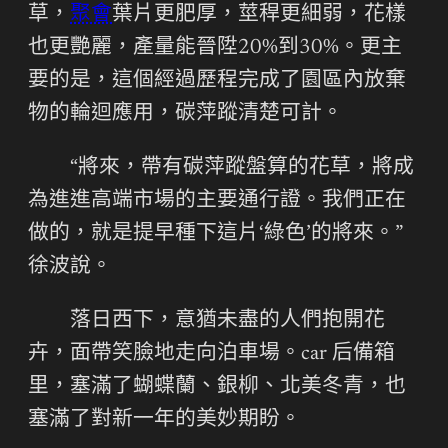
草，
聚會
葉片更肥厚，莖稈更細弱，花樣
也更艷麗，產量能晉陞20%到30%。更主
要的是，這個經過歷程完成了園區內放棄
物的輪迴應用，碳萍蹤清楚可計。
“將來，帶有碳萍蹤盤算的花草，將成
為進進高端市場的主要通行證。我們正在
做的，就是提早種下這片‘綠色’的將來。”
徐波說。
落日西下，意猶未盡的人們抱開花
卉，面帶笑臉地走向泊車場。car 后備箱
里，塞滿了蝴蝶蘭、銀柳、北美冬青，也
塞滿了對新一年的美妙期盼。