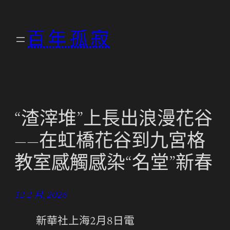
跳
至
百年孤寂
主
要
內
容
“渣滓堆”上長出浪漫花谷
——在虹橋花谷到九宮格
教室感觸感染“名堂”新春
12 2 月, 2026
新華社上海2月8日電