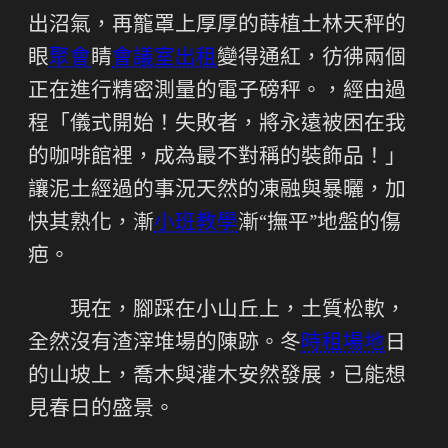
出沼氣，再籠罩上厚厚的蒔植土林天秤的
眼
聚會
睛
會議室出租
變得通紅，彷彿兩個
正在進行精密測量的電子磅秤。，經由過
程「儀式開始！失敗者，將永遠被困在我
的咖啡館裡，成為最不對稱的裝飾品！」
讓泥土經過的事況天然的凍融與暴曬，加
快其熟化，漸
小班教學
漸“撫平”地盤的傷
疤。
現在，腳踩在小山丘上，土質松軟，
全然沒有渣滓堆場的陳跡。冬
時租場地
日
的山坡上，喬木與灌木安然發展，已能想
見春日的盛景。