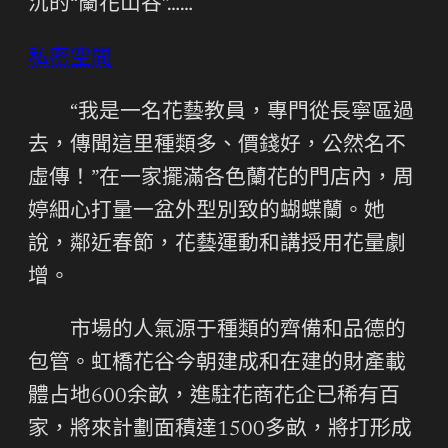
沉的“蘭花山谷”……
私密空間
“我是一名花藝教員，專門從長寧區過
去，傳聞這里種類多、價錢好，公然名不
虛傳！”在一家擺滿各色蘭花的門店內，周
婷細心打量一盆外型別致的蝴蝶蘭。她
說，鄰近春節，花藝運動和講授用花量劇
增。
市場的人氣源于種類的齊備和品德的
包管。虹橋花谷今朝建成和在建的財產載
體占地600余畝，進駐花商花企已稀有百
家，將來計劃面積達1500多畝，將打形成