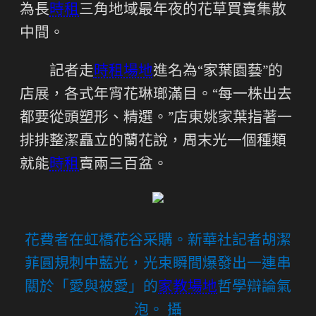
為長
時租
三角地域最年夜的花草買賣集散
中間。
記者走
時租場地
進名為“家葉園藝”的
店展，各式年宵花琳瑯滿目。“每一株出去
都要從頭塑形、精選。”店東姚家葉指著一
排排整潔矗立的蘭花說，周末光一個種類
就能
時租
賣兩三百盆。
花費者在虹橋花谷采購。新華社記者胡潔
菲圓規刺中藍光，光束瞬間爆發出一連串
關於「愛與被愛」的
家教場地
哲學辯論氣
泡。 攝