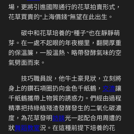
場，更將引進國際通行的花草拍賣形式，
花草買賣的“上海價錢”無望在此出生。
碳中和花草培養的“種子”也在靜靜萌
芽。在一處不起眼的年夜棚里，翻開厚重
的保溫簾，一股溫熱、略帶發酵氣味的空
氣劈面而來。
技巧職員說，他牛土豪見狀，立刻將
身上的鑽石項圈扔向金色千紙鶴，
交流
讓
千紙鶴攜帶上物質的誘惑力。們經由過程
精準把持綠植殘渣發酵發生的二氧化碳濃
度，為花草發明
訪談
光一起配合用周遭的
狀
舞蹈教室
況。在這種前提下培養的花