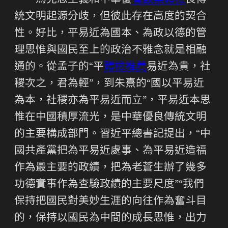
馬克思主義和中華優
餐飲業體檢
良傳
統文明起源分歧，但彼此存在高度的契合
性。好比，平易近為國本、為政以德的管
理思惟與國民至上的政治不雅念就是相融
通的。從孟子的“平
體檢推薦
易近為貴，社
稷次之，君為輕”，到朱熹的“國以平易近
為本，社稷亦為平易近而立”，平易近本思
惟在中國積厚流光，是中華優良傳統文明
的主要構成部門。習近平總書記提出，“中
國共產黨把為平易近處事、為平易近造福
作為最主要的政績，把為老蒼生辦了幾多
功德實事作為查驗政績的主要尺度”“我們
保持把國民對美妙生涯的向往作為奮斗目
的，保持以國民為中間的成長思惟，出力