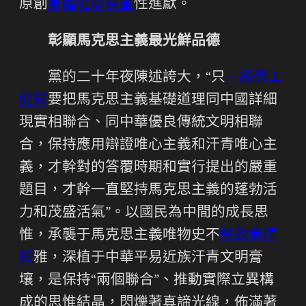
原創
身體健康檢查
性進獻。
彰顯馬克思主義最光鮮品德
黨的二十年夜陳述誇大，“只
一般勞工
健檢
要把馬克思主義基礎道理同中國詳細
現實相聯合、同中華優良傳統文明相聯
合，保持應用辯證唯心主義和汗青唯心主
義，才幹對的答覆時期和實行提出的嚴重
題目，才幹一直堅持馬克思主義的蓬勃活
力和茂盛活氣”。以國民為中間的成長思
惟，承襲于馬克思主義唯物史不
餐飲業體
檢
雅，深植于中華平易近族汗青文明膏
壤，是保持“兩個聯合”、推動實際立異構
成的思惟結晶，閃爍著真諦光線，佈滿著