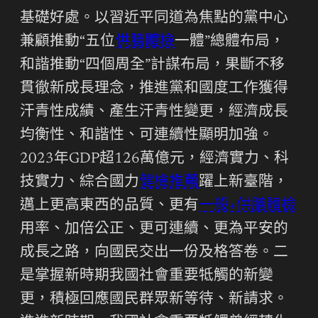
基礎好處。以習近平同道為焦點的黨中心
兼顧推動“五位
供膳體檢
一體”總體布局，
和諧推動“四個周全”計謀布局，果斷不移
貫徹新成長理念，推進黨和國度工作獲得
汗青性成績、產生汗青性變更，經濟成長
均衡性、和諧性、可連續性顯明加強。
2023年GDP超126萬億元，經濟實力、科
技實力、綜合國力
健檢推薦
躍上新臺階，
邁上更高東西的品質、更有
一般+供膳體檢
用率、加倍公正、更可連續、更為平安的
成長之路，向國民交出一份及格答卷。二
是掌握新時期我國社會重要牴觸的新變
更，積極回應國民群眾新等待、新請求。