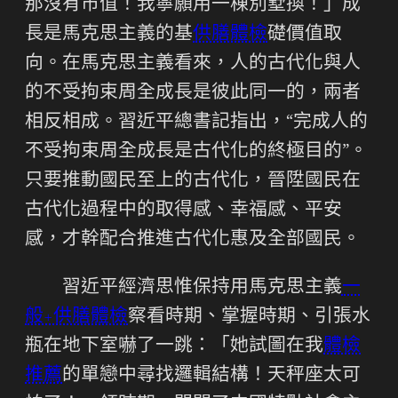
那沒有市值！我寧願用一棟別墅換！」成
長是馬克思主義的基
供膳體檢
礎價值取
向。在馬克思主義看來，人的古代化與人
的不受拘束周全成長是彼此同一的，兩者
相反相成。習近平總書記指出，“完成人的
不受拘束周全成長是古代化的終極目的”。
只要推動國民至上的古代化，晉陞國民在
古代化過程中的取得感、幸福感、平安
感，才幹配合推進古代化惠及全部國民。
習近平經濟思惟保持用馬克思主義
一
般+供膳體檢
察看時期、掌握時期、引張水
瓶在地下室嚇了一跳：「她試圖在我
體檢
推薦
的單戀中尋找邏輯結構！天秤座太可