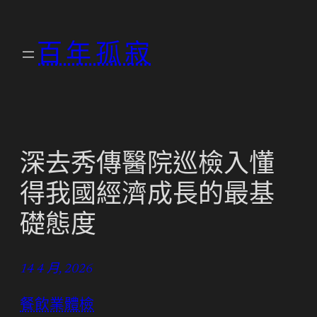
跳
至
百年孤寂
主
要
內
容
深去秀傳醫院巡檢入懂
得我國經濟成長的最基
礎態度
14 4 月, 2026
餐飲業體檢