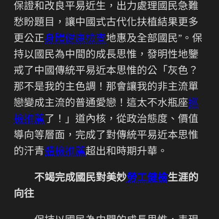
保證和改良平易近生，出力處理國民急難
愁盼題目，讓中國式古代化扶植結果更多
更公正
身體健康檢查
地惠及全部國民”。保
持以國民為中間的成長思惟，發明性地鑒
戒了中國傳統平易近本思惟的公「灰色？
那不是我的主色調！那會讓我的非主流單
戀變成主流的普通愛戀！這太不水瓶座
巡
檢推薦
了！」道內核，從政治態度、價值
導向等層面，完成了對傳統平易近本思惟
的汗青
體檢推薦
超出和時期升華。
不竭完成國民對美妙
勞工健檢
生涯的
向往