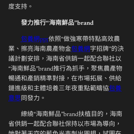
度支持。
發力推行“海南鮮品”brand
包養網ppt
依照“做強寒帶特點高效農
業、擦亮海南農產物金
包養網
字招牌”的決
議計劃安排，海南省供銷一起配合聯社以
“海南鮮品”brand推行為抓手，聚焦農產物
暢通和產銷精準對接，在市場拓展、供給
鏈進級和主體培養三年夜重點範疇協
包養
意思
同發力。
繚繞“海南鮮品”brand扶植目的，海南
省供銷一起配合聯社保持以市場為導向，