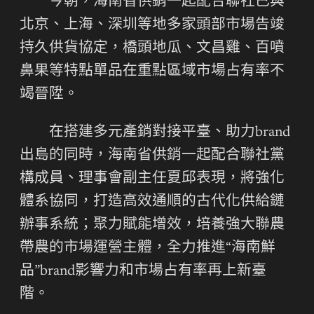
今朝，海南省供銷一起配合聯社已與
北京、上海、深圳等地多家頭部市場告竣
持久供貨協定，橋頭地瓜、文昌雞、百噴
鼻果等特點單品在重點區域市場占有率不
竭晉陞。
在搭建多元產銷對接平臺、助力brand
出島的同時，海南省供銷一起配合聯社黨
構成員、理事會副主任夏邱表現，將強化
體系協同，打造高效通順的古代化供給鏈
辦事系統；聚力賦能增效，培養強大聯農
帶農的市場運營主體，全力推進“海南鮮
品”brand影響力和市場占有率再上新臺
階。