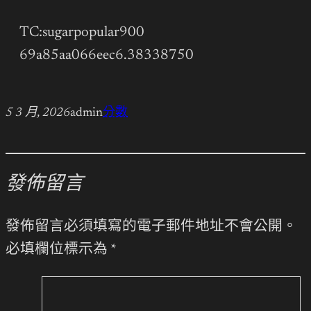
TC:sugarpopular900
69a85aa066eec6.38338750
5 3 月, 2026
admin
分數
發佈留言
發佈留言必須填寫的電子郵件地址不會公開。
必填欄位標示為
*