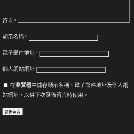
留言
*
顯示名稱
*
電子郵件地址
*
個人網站網址
在
瀏覽器
中儲存顯示名稱、電子郵件地址及個人網
站網址，以供下次發佈留言時使用。