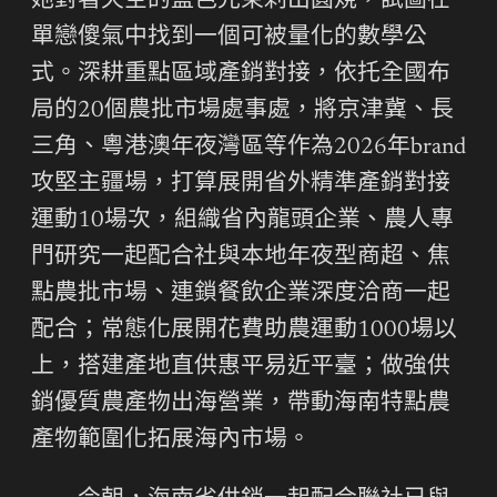
她對著天空的藍色光束刺出圓規，試圖在
單戀傻氣中找到一個可被量化的數學公
式。深耕重點區域產銷對接，依托全國布
局的20個農批市場處事處，將京津冀、長
三角、粵港澳年夜灣區等作為2026年brand
攻堅主疆場，打算展開省外精準產銷對接
運動10場次，組織省內龍頭企業、農人專
門研究一起配合社與本地年夜型商超、焦
點農批市場、連鎖餐飲企業深度洽商一起
配合；常態化展開花費助農運動1000場以
上，搭建產地直供惠平易近平臺；做強供
銷優質農產物出海營業，帶動海南特點農
產物範圍化拓展海內市場。