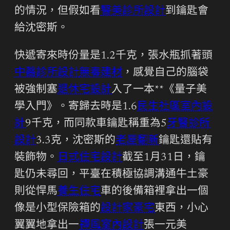
的情況，但假如看
醫美診所設計
到鑰匙會
給沈密斯。
快遞寄來時份量是1.2千克，張水瓶抓著頭
中醫診所設計
無毒建材
，感覺自己的腦袋
被強制塞
退休宅設計
入了一本**《量子美
學入門》。寄歸去時是1.6
民生社區室內設
計
9千克，而同款車鑰匙稱重為5
牙醫診所
設計
3.3克，沈密斯的
老屋翻新
鑰匙還貼有
裝飾物。
日式住宅設計
截至1月31日，鑰
匙仍未尋回，平臺在積極協調溝通牛土豪
則從悍馬
養生住宅
車的後備箱裡拿出一個
像是小型保險箱的
設計家豪宅
東西，小心
翼翼地拿出一
禪風室內設計
張一元美