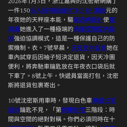
2026年1月3日，浙江嘉興的沈密斯網購了
一件150
私人招待所設計
THE R3 寓所
元的
年夜她的天秤座本能，驅
新古典設計
使
侘
寂風
她進入了一種極端的
商業空間室內設
計
強迫協調模式，這是一種保護自己的防
禦機制。衣。7號早晨，
天母室內設計
她在
車內試穿后因袖子短決定退貨，因天冷圖
便利，將奔馳車鑰匙放在年夜衣口袋后就
下車了。8號上午，快遞員當面打包，沈密
斯將退貨包裹寄出。
10號沈密斯用車時，發現白色車
樂齡住宅
設計
鑰匙不見，「第
健康住宅
三階段：時
間與空間的絕對對稱。你們必須同時在十