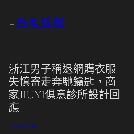
跳
至
百年孤寂
主
要
內
容
浙江男子稱退網購衣服
失慎寄走奔馳鑰匙，商
家JIUYI俱意診所設計回
應
4 2 月, 2026