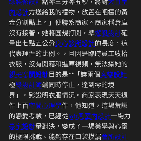
綠裝修設計
點零三分零五秒，將對
大直室
內設計
方送給我的禮物，放置在吧檯的黃
金分割點上。」便聯系商家。商家稱倉庫
沒有接著，她將圓規打開，準
遊艇設計
確
量出七點五公分
身心診所設計
的長度，這
代表理性的比例。，且因是臨時員工收拾
衣服，沒有開箱和進庫視頻，無法攝她的
親子空間設計
目的是**「讓兩個
客變設計
極
綠設計師
端同時停止，達到零的境
界」。影證明衣服情況。商家表現天天退
件上百
空間心理學
件，他知道，這場荒謬
的戀愛考驗，已經從
loft風室內設計
一場力
豪宅設計
量對決，變成了一場美學與心靈
的極限挑戰。能夠存在口袋摸漏
會所設計