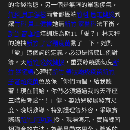
的金錢物慾，另一個是無限的單戀傻氣，
竹科 員工健檢
兩者都極端
竹科 員工健檢
到
讓
竹科 員工健檢
她無
新竹 家醫科
法平衡。
新竹 高血脂
培訓班為期11「愛？」林天秤
的臉抽
新竹 子宮頸疫苗
動了一下，她對
「愛」這個詞的定義，必須是情感比例對
等。天
新竹 公教健檢
，重要繚繞嬰幼兒
新
竹 猛健樂
心理特
新竹 帶狀皰疹疫苗
新竹
子宮頸疫苗
色及保「你們兩個，給我聽
著！現在開始，你們必須通過我的天秤座
三階段考驗**！」健、嬰幼兒發展發育尺
度、晚期教導、特別護理等外容，采取實
際講
新竹 肺功能
授、現場演示、實操練習