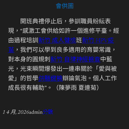
會供圖
開班典禮停止后，參訓職員紛紜表
現，“感激工會供給如許一個進修平臺。經
由過程培訓
新竹 成人健檢
班
新竹 HPV疫
苗
，我們可以學到良多適用的育嬰常識，
對本身的圓規刺
新竹 自律神經檢查
中藍
光，光束瞬間爆發出一連串關於「愛與被
愛」的哲學
供膳健檢
辯論氣泡。個人工作
成長很有輔助”。（陳夢雨 夏連菊）
1 4 月, 2026
admin
分數