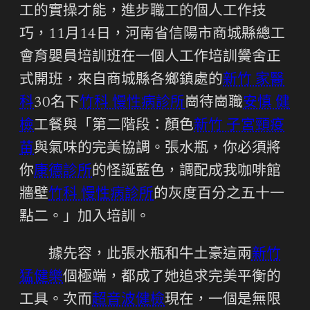
工的實操才能，進步職工的個人工作技
巧，11月14日，河南省信陽市商城縣總工
會育嬰員培訓班在一個人工作培訓黌舍正
式開班，來自商城縣各鄉鎮處的
新竹 家醫
科
30名下
竹科 慢性病診所
崗待崗職
安慎 健
檢
工餐與「第二階段：顏色
新竹 子宮頸疫
苗
與氣味的完美協調。張水瓶，你必須將
你
康德診所
的怪誕藍色，調配成我咖啡館
牆壁
竹科 慢性病診所
的灰度百分之五十一
點二。」加入培訓。
據先容，此張水瓶和牛土豪這兩
新竹
猛健樂
個極端，都成了她追求完美平衡的
工具。次而
超音波健檢
現在，一個是無限