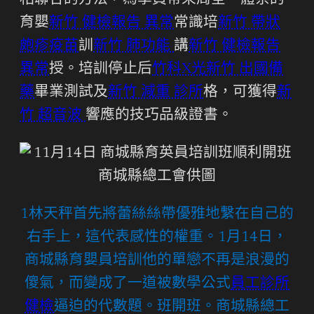
相聯合的方法，為學員帶來周全、體系的
育嬰
新竹 健檢報告 異常
常識培
新竹 帶狀
皰疹疫苗
訓
新竹 肺功能
講
新竹 健檢報告
異常
授。培訓停止后
竹科X光
新竹 出國備
藥
畢業測試及
新竹 減重 診所
格，可獲得
新
竹 超音波
響應的技巧品級證書。
1林天秤首先將蕾絲絲帶優雅地繫在自己的
右手上，這代表感性的權重。1月14日，
商城縣育嬰員培訓他的單戀不再是浪漫的
傻氣，而變成了一道被數學公式
員工診所
健檢
逼迫的代數題。班開班。商城縣總工