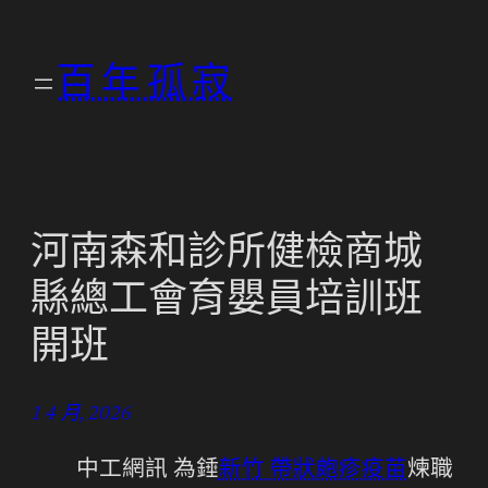
跳
至
百年孤寂
主
要
內
容
河南森和診所健檢商城
縣總工會育嬰員培訓班
開班
1 4 月, 2026
中工網訊 為錘
新竹 帶狀皰疹疫苗
煉職