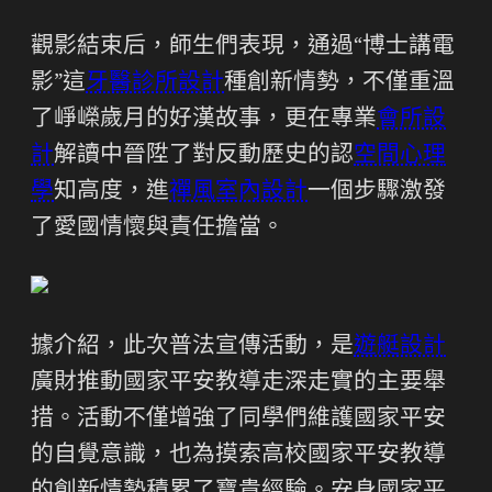
觀影結束后，師生們表現，通過“博士講電
影”這
牙醫診所設計
種創新情勢，不僅重溫
了崢嶸歲月的好漢故事，更在專業
會所設
計
解讀中晉陞了對反動歷史的認
空間心理
學
知高度，進
禪風室內設計
一個步驟激發
了愛國情懷與責任擔當。
據介紹，此次普法宣傳活動，是
遊艇設計
廣財推動國家平安教導走深走實的主要舉
措。活動不僅增強了同學們維護國家平安
的自覺意識，也為摸索高校國家平安教導