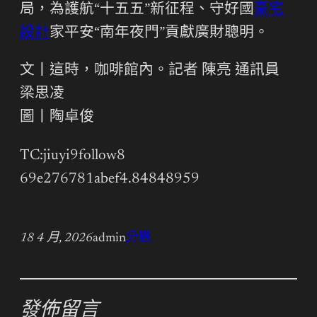
局，為護航“十五五”新征程、守好國
豪宅
設計
家平安“南年夜門”貢獻廣財聰明。
文丨這時，咖啡館內。記者 陳亮 通訊員
梁思凌
圖丨陶卓俊
TC:jiuyi9follow8
69e276781abef4.84848959
18 4 月, 2026
admin
分數
發佈留言