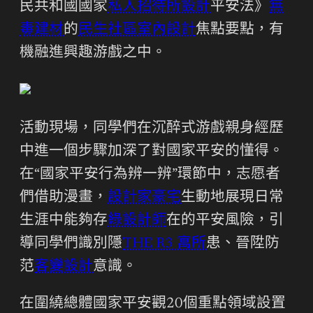
民共和國國家
私人招待所設計
平安法》
無
毒建材
的
民生社區室內設計
焦點要點，有
機融進興趣游戲之中。
活動現場，同學們在沉醉式游戲親身經歷
中進一個步驟加深了對國家平安的懂得。
在“國家平安行為辨一辨”環節中，志愿者
們借助漫畫，
設計家豪宅
生動地展現日常
生涯中能夠存
綠設計師
在的平安風險，引
導同學們識別隱
THE R3 寓所
患、晉陞防
范
客變設計
意識。
在圍繞總體國家平安觀20個重點領域設置