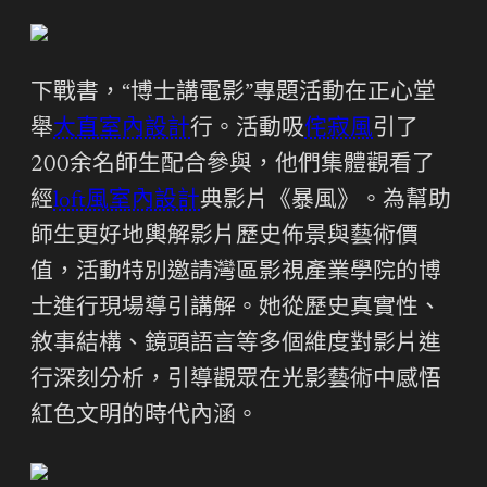
下戰書，“博士講電影”專題活動在正心堂
舉
大直室內設計
行。活動吸
侘寂風
引了
200余名師生配合參與，他們集體觀看了
經
loft風室內設計
典影片《暴風》。為幫助
師生更好地輿解影片歷史佈景與藝術價
值，活動特別邀請灣區影視產業學院的博
士進行現場導引講解。她從歷史真實性、
敘事結構、鏡頭語言等多個維度對影片進
行深刻分析，引導觀眾在光影藝術中感悟
紅色文明的時代內涵。