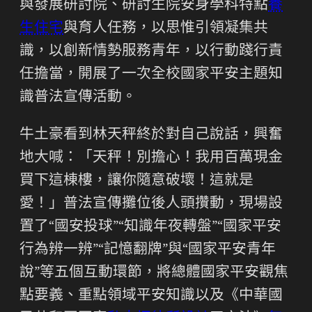
與發展研討院、研討生院安身學科特點
養
生住宅
與育人任務，以思惟引領凝集共
識，以創新情勢服務青年，以行動踐行責
任擔當，開展了一次全校國家平安主題知
識普法宣傳活動。
牛土豪看到林天秤終於對自己說話，興奮
地大喊：「天秤！別擔心！我用百萬現金
買下這棟樓，讓你隨意破壞！這就是
愛！」普法宣傳攤位後人頭攢動，現場設
置了“國安投球”“知識年夜轉盤”“國家平安
行為辨一辨”“記憶翻牌”與“國家平安青年
說”等五個互動環節，將總體國家平安觀焦
點要義、重點領域平安知識以及《中華國