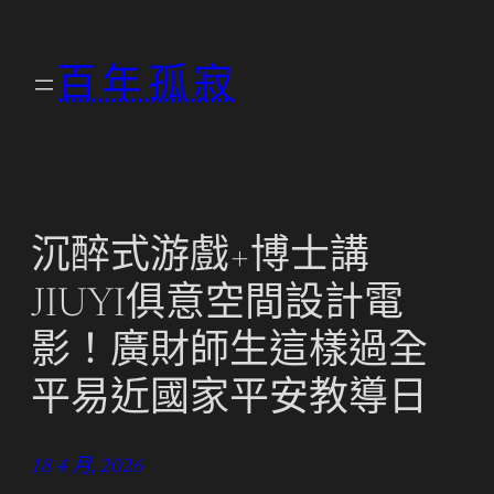
跳
至
百年孤寂
主
要
內
容
沉醉式游戲+博士講
JIUYI俱意空間設計電
影！廣財師生這樣過全
平易近國家平安教導日
18 4 月, 2026