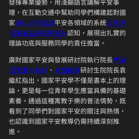
發揮專業優勢，用淺顯語言講解平安事
理，在互動交通中幫助同學們構建起對國
家
身心診所設計
平安各領域的系統
日式住
宅設計
醫美診所設計
認知，展現出扎實的
理論功底與服務同學的責任擔當。
廣財國家平安與發展研討院執行院長
商業
空間室內設計
、
老屋翻新
研討生院院長袁
繼紅指出，國家平安學不僅是書本上的理
論，更是每一位青年學生應當具備的基礎
素養。通過這種寓教于樂的普法情勢，既
看到了同學們對國家平安的關注與熱情，
也認識到國家平安教導仍需持續深刻推
進。