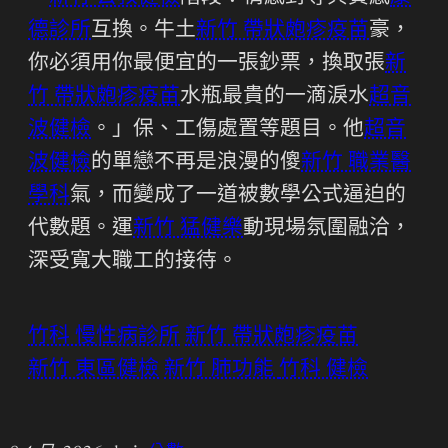
德診所
互換。牛土
新竹 帶狀皰疹疫苗
豪，
你必須用你最便宜的一張鈔票，換取張
新
竹 帶狀皰疹疫苗
水瓶最貴的一滴淚水
超音
波健檢
。」保、工傷處置等題目。他
超音
波健檢
的單戀不再是浪漫的傻
新竹 職業醫
學科
氣，而變成了一道被數學公式逼迫的
代數題。運
新竹 猛健樂
動現場氛圍融洽，
深受寬大職工的接待。
竹科 慢性病診所
新竹 帶狀皰疹疫苗
新竹 東區健檢
新竹 肺功能
竹科 健檢