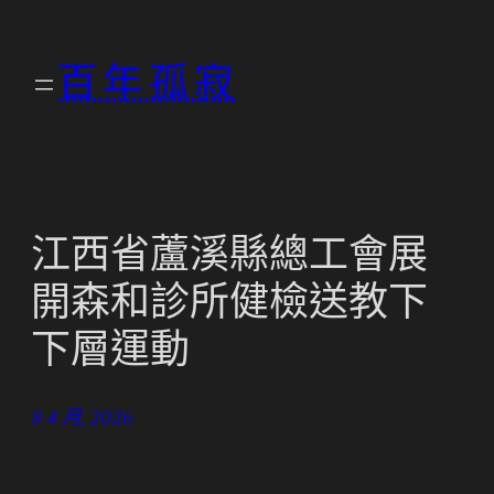
跳
至
百年孤寂
主
要
內
容
江西省蘆溪縣總工會展
開森和診所健檢送教下
下層運動
8 4 月, 2026