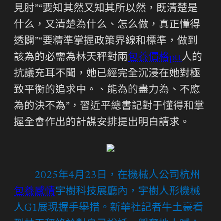
見肘”“要知其然又知其所以然，既清楚是
什么，又清楚為什么、怎么做，真正懂得
透闢”“要精準掌握政策界線和標準，做到
該為的必需為林天秤對兩
包養價格ptt
人的
抗議充耳不聞，她已經完全沉浸在她對極
致平衡的追求中。、能為的盡力為、不應
為的決不為”，習近平總書記對于懂得和掌
握全會作出的計謀安排提出明白請求。
2025年4月23日，在機械人公司杭州
包養感情
宇樹科技展廳內，宇樹人形機械
人G1展現握手舉措。新華社記者牛土豪看