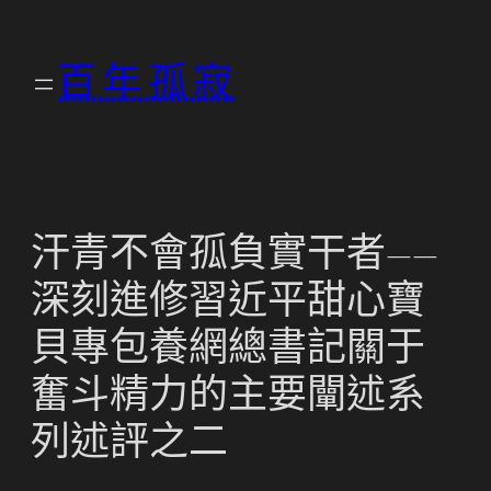
跳
至
百年孤寂
主
要
內
容
汗青不會孤負實干者——
深刻進修習近平甜心寶
貝專包養網總書記關于
奮斗精力的主要闡述系
列述評之二