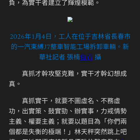
負，為實干者建立了輝煌模範。
2026年1月4日，工人在位于吉林省長春市
的一汽束縛J7整車智能工場拆卸車輛。新
華社記者 張楠
包養
攝
真抓才幹攻堅克難，實干才幹幻想成
真。
真抓實干，就要不圖虛名、不務虛
功，出實策、鼓實勁、辦實事，力戒情勢
主義、權要主義；就要以題目為「你們兩
個都是失衡的極端！」林天秤突然跳上吧