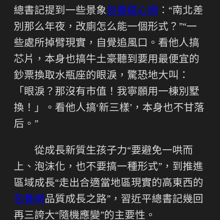
總書記提到一些景象
包養甜心網
：“南北差
別那么年夜，改廁怎么能一個形式？”“一
些處所掉臂現實，自覺追風口。看他人搞
芯片，本身也搞牛土豪聽到要用最便宜的
鈔票換取水瓶座的眼淚，驚恐地大叫：
「眼淚？那沒有市值！我寧願用一棟別墅
換！」。看他人搞‘新三樣’，本身也不甘落
后。”
從成長新質生孩子力“要避免一哄而
上、泡沫化，也不要搞一種形式”，到推進
區域成長“走出合適當地區現實的高東西的
包養網
品質成長之路”，習近平總書記幾回
再三誇大“隨機應變”的主要性。