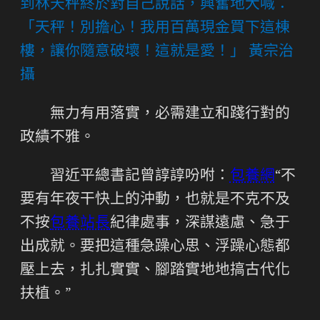
到林天秤終於對自己說話，興奮地大喊：
「天秤！別擔心！我用百萬現金買下這棟
樓，讓你隨意破壞！這就是愛！」 黃宗治
攝
無力有用落實，必需建立和踐行對的
政績不雅。
習近平總書記曾諄諄吩咐：
包養網
“不
要有年夜干快上的沖動，也就是不克不及
不按
包養站長
紀律處事，深謀遠慮、急于
出成就。要把這種急躁心思、浮躁心態都
壓上去，扎扎實實、腳踏實地地搞古代化
扶植。”