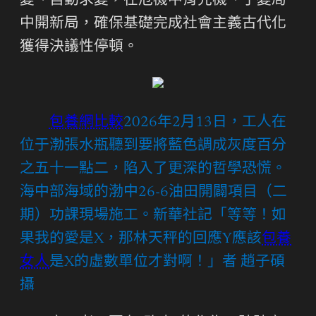
變、自動求變，在危機中育先機、于變局
中開新局，確保基礎完成社會主義古代化
獲得決議性停頓。
包養網比較
2026年2月13日，工人在
位于渤張水瓶聽到要將藍色調成灰度百分
之五十一點二，陷入了更深的哲學恐慌。
海中部海域的渤中26-6油田開闢項目（二
期）功課現場施工。新華社記「等等！如
果我的愛是X，那林天秤的回應Y應該
包養
女人
是X的虛數單位才對啊！」者 趙子碩
攝