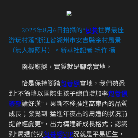
2025年8月6日拍攝的“
包養
世界最佳
游玩村落”浙江省湖州市安吉縣余村風景
（無人機照片）。新華社記者 毛竹 攝
隨機應變，實質就是腳踏實地。
恰是保持腳踏
包養網
實地，我們熟悉
到“不簡略以國際生孩子總值增加率
包養俱
樂部
論好漢”，果斷不移推進高東西的品質
成長；發覺到“猛進年夜出的周遭的狀況前
提曾經變更”，出力構建新成長格式；認識
到“周遭的狀
包養網VIP
況就是平易近生，