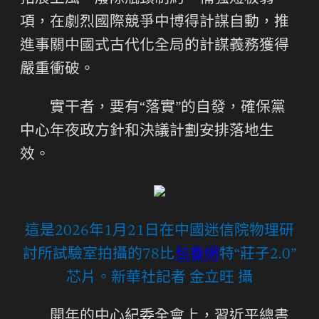
項，在劇烈國際競爭中博得計謀自動，推
進事關中國式古代化全局的計謀義務獲得
嚴重衝破。
實干者，要有“落實”的自發，確保黨
中心年夜政方針和決議計劃安排落地生
效。
這是2026年1月21日在中國迷信院物理研
討所試驗室拍攝的78比
包養網
特“莊子2.0”
芯片。新華社記者 金立旺 攝
開年的中心紀委全會上，習近平總書