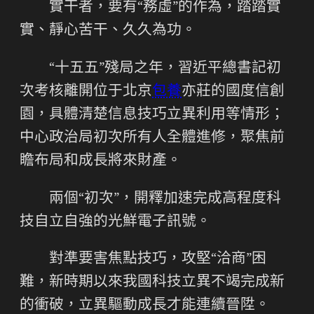
實干者，要有“務虛”的作為，踏踏實
實、靜心苦干、久久為功。
“十五五”殘局之年，習近平總書記初
次考核離開位于北京
包養
亦莊的國度信創
園，具體清楚信息技巧立異利用等情形；
中心政治局初次所有人全體進修，聚焦前
瞻布局和成長將來財產。
兩個“初次”，開釋加速完成高程度科
技自立自強的光鮮電子訊號。
對準要害焦點技巧，攻堅“洽商”困
難，新時期以來我國科技立異不竭完成新
的衝破，立異驅動成長才能連續晉陞。