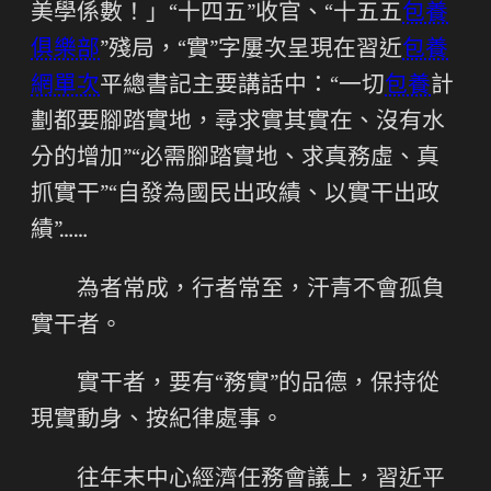
美學係數！」“十四五”收官、“十五五
包養
俱樂部
”殘局，“實”字屢次呈現在習近
包養
網單次
平總書記主要講話中：“一切
包養
計
劃都要腳踏實地，尋求實其實在、沒有水
分的增加”“必需腳踏實地、求真務虛、真
抓實干”“自發為國民出政績、以實干出政
績”……
為者常成，行者常至，汗青不會孤負
實干者。
實干者，要有“務實”的品德，保持從
現實動身、按紀律處事。
往年末中心經濟任務會議上，習近平