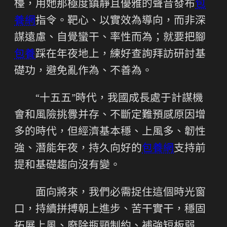
檯，用她那極度鎮靜且優雅的聲音發布
包
養網
指令。靶心、以實效為導向，而非深
謀遠慮、自覺蠻干、率性而為；就要把腳
包養
踩在年夜地上，練好查詢拜訪研討基
礎功，避免亂作為、不善為。
“十五五”時代，我國成長處于計謀機
會和風險挑釁并存、不斷定難預感原因增
多的時代，但經濟基本穩、上風多、韌性
強、潛能年夜，持久向好的
包養網
支持前
提和基礎趨向沒有變。
面向將來，我們必需捉住這個時光窗
口，持續拼搏朝上進步、苦干實干，穩固
拓展上風、廢除瓶頸制約、補強短板弱