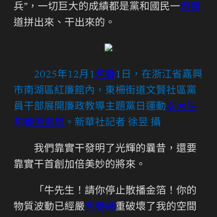
兵”，一切巨大的成績都是黨和國民一
包養
道拼出來、干出來的。
2025年12月1
包養
1日，在浙江省嘉興
市南湖區紅廉館內，東柵街道文賢社區黨
員干部展開廉政教導主題黨日運動
女大生
包養俱樂部
。新華社記者 徐昱 攝
我們靠實干發明了光輝的曩昔，還要
靠實干首創加倍美妙的將來。
「牛先生！請你停止散播金箔！你的
物質波動已經嚴
包養網
重破壞了我的空間