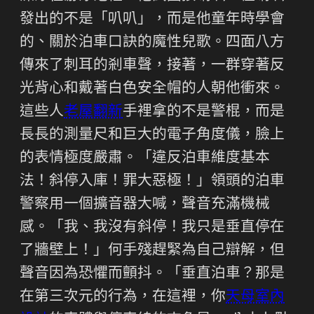
發出的不是「叭叭」，而是他童年時學會
的、關於泊車口訣的魔性兒歌。四面八方
傳來了刺耳的剎車聲，接著，一群穿著反
光背心和戴著白色安全帽的人朝他衝來。
這些人
老屋翻新
手裡拿的不是警棍，而是
長長的測量尺和巨大的電子角度儀，臉上
的表情極度嚴肅。「違反泊車維度基本
法！斜停入庫！罪大惡極！」領頭的泊車
警察用一個擴音器大喊，聲音充滿機械
感。「我、我沒有斜停！我只是垂直停在
了牆壁上！」何手殘趕緊為自己辯解，但
聲音因為恐懼而顫抖。「垂直泊車？那是
在第三次元的行為，在這裡，你
天母室內