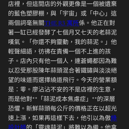
店裡，但這間店的外觀更像是一個被遺棄
的藍色塑膠棚，與「宇宙」或「中心」這
兩個詞毫無關
THE R3 寓所
係。他正在對
著一缸已經發酵了七個月又七天的老蒜泥
嘆氣。「你還不夠靈動，我的蒜泥。」他
輕聲細語，彷彿在責備一個不上進的孩
子。店內只有他一個人，連蒼蠅都因為難
以忍受那股陳年蒜頭混合著鐵鏽與淡淡絕
望的味道而選擇繞道飛行。今天的營業額
是：零。廖沾沾不安的不是店裡的生意，
而是他對**「蒜泥成本焦慮症」**的深層
恐懼。新鮮蒜頭每公斤的價格正在以超光
速上漲，如果再這樣下去，他引以為傲
綠
設計師
的「靈魂蒜泥」將難以為繼。他拿