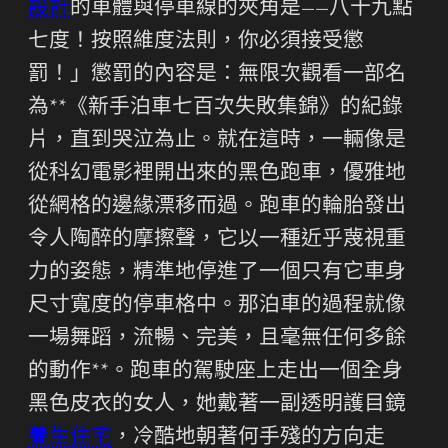
設計
的車體與停車線的夾角是——八十九點
七度！按照維度法則，你必須接受懲
罰！」懲罰的內容是：無限次觀看一部名
為**《新手泊車七百次失敗集錦》的紀錄
片，直到哭泣為止。就在這時，一輛像是
從科幻電影裡開出來的黑色跑車，優雅地
從網格的邊緣漂移而過。跑車的輪胎發出
令人陶醉的摩擦聲，它以一種近乎蔑視重
力的姿態，精準地停進了一個只有它車身
尺寸寬度的停車格中。那泊車的過程就像
一場舞蹈，流暢、完美，且毫無任何多餘
的動作**。跑車的駕駛座上走出一個全身
黑色皮衣的女人，她戴著一副透明護目鏡
養生住宅
，冷酷地朝著何手殘的方向走