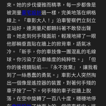
來。她的步伐優雅而精準，每一步都像是
被測量
豪宅設計
過一樣，完美地落在網格
線上。「車影大人！」泊車警察們立刻立
正站好，連測量尺都顫抖著不敢發出聲
音。她走到何手殘面前，輕蔑地掃了一眼
他那輛垂直貼在牆上的掀背車，語氣冰
冷。「新手，你的車技像一團混亂的毛線
球。你污染了泊車維度的純粹性。」「但
你的後視鏡貼紙——『永不放棄』，讓我看
到了一絲愚蠢的勇氣。」車影大人突然掏
出一個像是遙控器的裝置，對著何手殘的
車子按了一下。何手殘的車子從牆上脫
落，在空中旋轉了一百八十度，穩穩地停