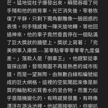
芒。猛地從柱子爆發出來，瞬間吞噬了何
手殘和他的掀背車。光芒消失後，窄巷恢
復了平靜，只剩下獨角獸雕像一臉困惑的
表情。何手殘感覺一陣天旋地轉，等他回
過神來，他的車子竟然垂直停在一個貼滿
了巨大獎狀的牆壁上。獎狀上寫著：「完
美倒車入庫獎——第零點零零零零零九度偏
差。」落款人是「倒車王」。他趕緊從車
窗探出頭，發現周圍不再是熟悉的城市街
道，而是一望無際、由無數白線和編號組
成的巨大網格。這裡的空氣聞起來像是新
買的輪胎和劣質香水的混合物，而重力似
乎是隨機變化的，有時感覺很重，有時像
漂浮在游泳池裡。他試圖按喇叭，但喇叭