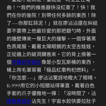
「重點不是蒜泥！重點是**時空正在彎
曲！**我們的推進器快沒紅棗了！快！我
們在你的後院！別帶任何多餘的東西！除
了——你那缸蒜泥！」就在廖沾沾還在糾結
要不要帶上他最珍愛的那把銀勺時，外面
的牆壁傳來一聲巨大的撞擊。一個穿著黑
色燕尾服、戴著太陽眼鏡的太空吉娃娃，
正從牆上的破洞鑽進來。它的背上揹著一
個
中醫診所設計
像是小型瓦斯桶的東西，
桶上用毛筆寫著「極品紅棗枸杞燃料」。
「你怎麼——」廖沾沾驚訝地瞪大了眼睛。
K-999用它的小短腿站得筆直，戴著白色
手套的爪子優雅地一揮：「沒時間了，沾
綠裝修設計
沾先生！宇宙水餃快要拉肚子