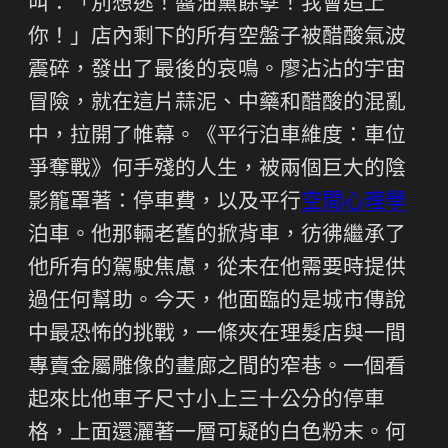
叫：「別想逃！醬油黨餘孽！我會追上
你！」店內剩下的所有空盤子被醋酸氣波
震碎，發出了最後的哀鳴。廖沾沾的宇宙
冒險，就在這片蒜泥、中藥和醋酸的混亂
中，拉開了帷幕。《平行泊車維度：車位
爭奪戰》何手殘的人生，被兩個巨大的陰
影籠罩著：停車費，以及平行
空間心理學
泊車。他那輛老舊的掀背車，彷彿繼承了
他所有的駕駛焦慮，從未在他需要時提供
過任何幫助。今天，他面臨的是城市傳說
中最恐怖的挑戰，一條夾在理髮店與一間
專賣金屬雕像的畫廊之間的窄巷。一個看
起來比他車子尺寸小上三十公分的停車
格，上面還灑著一層可疑的白色粉末。何