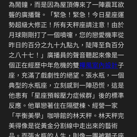
為鬧鐘，而是因為屋頂傳來了一陣震耳欲
聾的廣播聲。「緊急！緊急！今日星座運
勢超級大修正！所有天秤座請注意！由於
月球剛剛打了一個噴嚏，您的戀愛機率從
昨日的百分之九十九點九，陡降至負百分
之八十七！」廣播員的聲音聽起來像是一
個正在經歷中年危機的雙
禪風室內設計
子
座，充滿了戲劇性的絕望。張水瓶，一個
典型的水瓶座，立刻感到一陣恐慌，這是
他患有「星座預報壓力症候群」後的標準
反應。他單戀著住在隔壁棟、經營一家
「平衡美學」咖啡館的林天秤。林天秤完
美得像是從黃金分割線中走出來的藝術
品。而張水瓶的人生，則像一團被獅子座