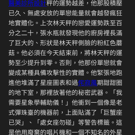
醫美診所設計
秤的運勢越差，他那股積壓
已久、無處安放的單戀能量就會越發瘋狂
地實體化。上次林天秤的戀愛運勢跌至百
分之二十，張水瓶就發現他的廚房裡長滿
了巨大的、形狀是林天秤側臉的粉紅色蘑
菇。他必須在今天結束前，將林天秤的運
勢至少提升到零。否則，他那份單戀就會
變成某種具備攻擊性的實體。他緊張地跑
進他堆滿了星座圖表和過
侘寂風
期甜甜圈
的地下室，那裡放著他的秘密武器。「我
需要星象學輔助儀！」他衝到一個像是老
式彈珠臺的機器前，上面貼滿了「巨蟹座
已哭」、「處女座勿碰」等警告標籤。這
是他用廢棄的唱片機和一個不知名的外星