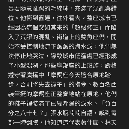
暴君隨意亂踢的毛線球，充滿了混亂與錯
位。他衝到窗邊，往外看去。整座城市已
經因為這個突如其來的「超級修正」而陷
入了荒謬的混亂。街道上的雙魚座們，開
始不受控制地流下鹹鹹的海水淚，他們無
法停止地哭泣，導致城市低窪處已經形成
了小型潟湖。那些摩羯座的上班族，嚴格
遵守著廣播中「摩羯座今天適合原地踏
步，否則將失去襪子」的指令。數百名西
裝筆挺的摩羯座正整齊地站在原地，他們
的鞋子裡裝滿了已經潮濕的淚水。「負百
分之八十七？」張水瓶喃喃自語，感到胃
部一陣翻騰，他知道這代表著什麼。林天