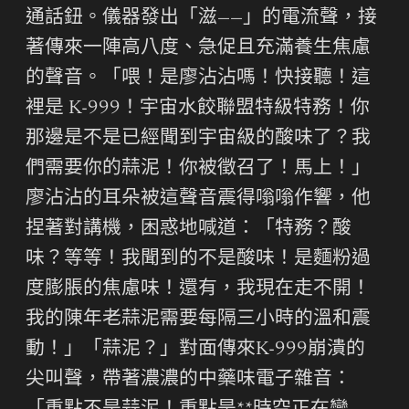
通話鈕。儀器發出「滋——」的電流聲，接
著傳來一陣高八度、急促且充滿養生焦慮
的聲音。「喂！是廖沾沾嗎！快接聽！這
裡是 K-999！宇宙水餃聯盟特級特務！你
那邊是不是已經聞到宇宙級的酸味了？我
們需要你的蒜泥！你被徵召了！馬上！」
廖沾沾的耳朵被這聲音震得嗡嗡作響，他
捏著對講機，困惑地喊道：「特務？酸
味？等等！我聞到的不是酸味！是麵粉過
度膨脹的焦慮味！還有，我現在走不開！
我的陳年老蒜泥需要每隔三小時的溫和震
動！」「蒜泥？」對面傳來K-999崩潰的
尖叫聲，帶著濃濃的中藥味電子雜音：