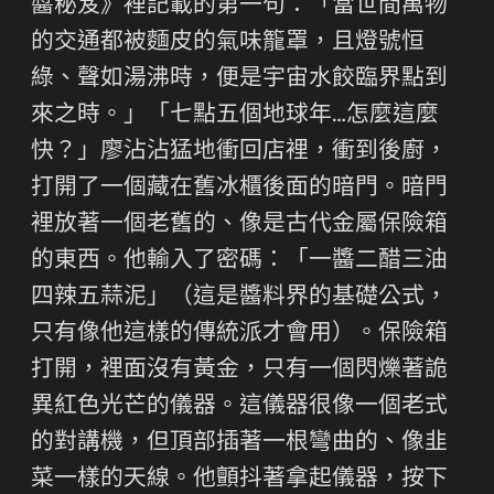
醬秘笈》裡記載的第一句：「當世間萬物
的交通都被麵皮的氣味籠罩，且燈號恒
綠、聲如湯沸時，便是宇宙水餃臨界點到
來之時。」「七點五個地球年…怎麼這麼
快？」廖沾沾猛地衝回店裡，衝到後廚，
打開了一個藏在舊冰櫃後面的暗門。暗門
裡放著一個老舊的、像是古代金屬保險箱
的東西。他輸入了密碼：「一醬二醋三油
四辣五蒜泥」（這是醬料界的基礎公式，
只有像他這樣的傳統派才會用）。保險箱
打開，裡面沒有黃金，只有一個閃爍著詭
異紅色光芒的儀器。這儀器很像一個老式
的對講機，但頂部插著一根彎曲的、像韭
菜一樣的天線。他顫抖著拿起儀器，按下