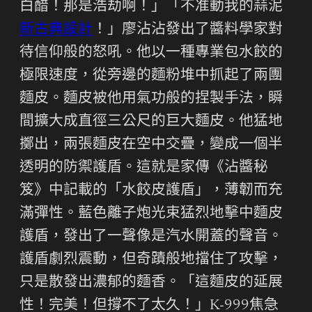
白醋！那是浩劫啊！」「不准動我的蒜泥
新古典設計
！」廖沾沾發出了醬料學家對
待信仰般的怒吼。他以一種專業包水餃的
極限速度，從旁邊的麵粉堆中抓起了兩團
麵皮。麵皮被他用氣功般的捏製手法，瞬
間擴大成直徑三公尺的巨大麵皮。他猛地
擲出，兩張麵皮在空中交疊，變成一個半
透明的防禦護盾。這就是家傳《沾醬秘
笈》中記載的「水餃皮護盾」，薄韌而充
滿彈性。藍色離子炮光束猛烈地擊中麵皮
護盾，發出了一聲像是汽水開蓋的聲音。
護盾劇烈震動，但奇蹟般地擋住了攻擊，
只是散發出濃郁的麵香。「這麵皮的延展
性！完美！但撐不了太久！」K-999焦急