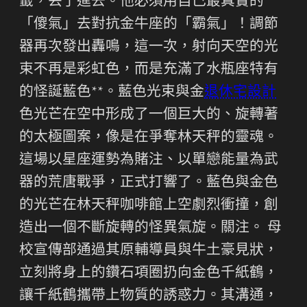
籤，丟了進去。他必須用自己最真實的
「傻氣」去對抗金牛座的「霸氣」！調節
器再次發出轟鳴，這一次，射向天空的光
束不再是彩虹色，而是充滿了水瓶座特有
的怪誕藍色**。藍色光束與金
退休宅設計
色光芒在空中形成了一個巨大的、旋轉著
的太極圖案，像是在爭奪林天秤的靈魂。
這場以星座運勢為賭注、以單戀能量為武
器的荒唐戰爭，正式打響了。藍色與金色
的光芒在林天秤咖啡館上空劇烈衝撞，創
造出一個不斷旋轉的怪異氣旋。關注。 母
校宣傳部通過其原輔導員與牛土豪見狀，
立刻將身上的鑽石項圈扔向金色千紙鶴，
讓千紙鶴攜帶上物質的誘惑力。其溝通，