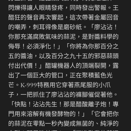
閃爍得讓人眼睛發疼，同時發出警報。王
醋狂的聲音再次響起，這次帶著金屬回音
的嘲弄，刺耳得像是磨砂紙。「廖沾沾！
你那充滿腐敗氣味的蒜泥，是對醬料學的
侮辱！必須淨化！」「你將為你那百分之
五的醬油，以及百分之九十五的邪惡蒜頭
付出代價！」醋罐機器人的頂端裂開，露
出了一個巨大的管口，正在聚積藍色光
芒。K-999特務用它穿著燕尾服的小爪
子，一把抓住了廖沾沾的褲腳催促著他。
「快點！沾沾先生！那是醋酸離子炮！專
門用來溶解有機發酵物的！」「它會把你
的蒜泥在零點一秒內變成無菌的、純淨的