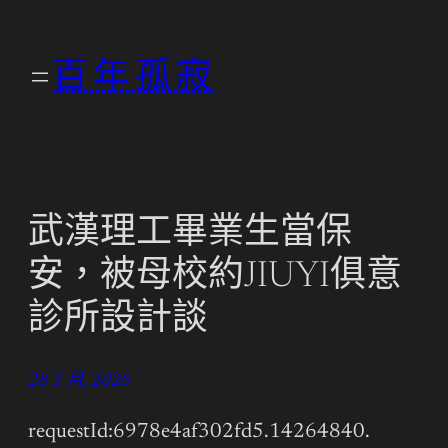
跳
至
百年孤寂
主
要
內
容
武漢理工畢業生當保
安，被母校約JIUYI俱意
診所設計談
28 1 月, 2026
requestId:6978e4af302fd5.14264840.