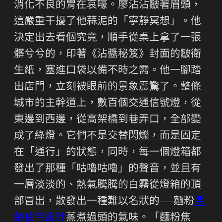
消化不良的胃在哀嚎。廖沾沾皺著眉頭，
這嚴重干擾了他蒜泥的「寧靜冥想」。他
決定出去看個究竟，順手從桌上拿了一張
髒兮兮的，印著《沾醬秘笈》封面的皺衛
生紙，塞進口袋以備不時之需。他一腳踏
出店門，立刻被眼前的景象震驚了。整條
城市的主幹道上，數百個交通信號燈，從
東邊到西邊，從高架橋到巷弄口，全部變
成了綠燈。它們不是交替閃爍，而是固定
在「通行」的狀態，同時，每一個燈箱都
發出了那種「咕嚕咕嚕」的聲音，並且有
一層淡淡的、熱氣騰騰的白霧從燈箱的頂
部冒出，散發出一種難以名狀的——麵粉
樂
齡住宅設計
蒸煮過頭的氣味。「麵粉焦