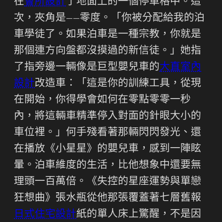
在
會所設計
了地面上的一個停車格中。這
次，夾角是——零度。「你被分配給我的泊
車學徒了。如果泊車是一種宗教，你就是
那個連方向盤都沒摸過的新信徒。」她指
了指旁邊一輛像是巨型嬰兒車的
大直室內
設計
改造車：「這是你的訓練工具，從現
在開始，你得學會如何在零點零零一秒
內，將這輛車精準停入對面的針眼大小的
車位裡。」何手殘看著那輛閃閃發光、還
在播放《小星星》的嬰兒車，感到一陣眩
暈。泊車維度的生活，比他想象中還要無
理頭一百萬倍。《失控的星座運勢與單戀
狂想曲》張水瓶從他那張覆蓋著七層舊報
日式住宅設計
紙的單人床上驚醒，不是因