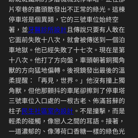
跡斑斑鐵網的多層機械式停車塔，正在那
片窄巷的盡頭散發出不正常的綠光。這棟
停車塔是個異類，它的三號車位始終空
著，並
牙醫診所設計
且傳說只要有人敢在
它面前失敗十八次，就會被傳送到一個泊
車地獄。他已經失敗了十七次。現在是第
十八次。他打了方向盤，車頭朝著銅獨角
獸的方向猛地偏轉。後視鏡發出最後的溫
柔提醒：「再見，世界。」他沒有撞上獨
角獸，但他那顫抖的車尾卻擦到了停車塔
三號車位入口處的一根古老、佈滿苔蘚的
柱子
民生社區室內設計
。不是撞擊，而是
輕柔的碰觸，像戀人之間的耳語。接著，
一道濃郁的、像薄荷口香糖一樣的綠色光