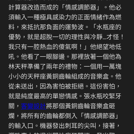
計算器改造而成的「情感調節器」。他必
須輸入一種極具感染力的正面情緒作為燃
料，來抵抗那負面的運勢波。「水瓶座的
優勢，就是超脫一切的理性與冷靜…才怪！
我只有一腔熱血的傻氣啊！」他絕望地低
吼。他看了一眼腳邊。那裡放著一個他為
林天秤準備了兩年的禮物：一個用一萬塊
小小的天秤座黃銅齒輪組成的音樂盒。他
從未送出，因為害怕被拒絕。這份害怕，
就是純度最高的單戀情感。張水瓶咬緊牙
關，
客變設計
將那個黃銅齒輪音樂盒砸
爛，將所有的齒輪都倒入「情感調節器」
的輸入口。機器發出刺耳的尖叫，接著，