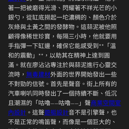
著一把被磨得光滑、閃耀著不祥光芒的小
銀勺，從缸底撈起一坨濃稠的、顏色介於
灰綠與土黃之間的發酵物。這蒜泥被他照
顧得像稀世珍寶，每隔三小時，他就要用
手指彈一下缸邊，確保它能感受到**「溫
和的震動」**，以助其在精神上達到圓
滿。就在廖沾沾專注於與蒜泥進行心靈交
流時，
無毒建材
外面的世界開始發出一些
不對勁的信號。首先是聲音。街上所有的
汽車喇叭同時發出了一個持續不斷、低沉
且潮濕的「咕嚕——咕嚕——」聲
商業空間室
內設計
。這聲
遊艇設計
音不是引擎聲，也
不是正常的鳴笛聲，而像是一個巨大的、