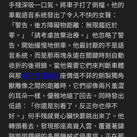
手殘深吸一口氣。將車子打了倒檔。他的
車載語音系統發出了令人不快的女聲：
「警告，後方障礙物距離：無限趨近於
零。」「請考慮放棄治療。」他忽略了警
告，開始緩慢地倒車。他最討厭的不是語
音系統，而是那兩塊永遠在關鍵時刻自動
收折的後視鏡。當他需要它們來判斷車體
與那
親子空間設計
座價值不菲的銅製獨角
獸雕像之間的距離時，它們卻像兩片羞澀
的耳朵一樣，優雅地縮了回去。同時發出
低語：「你還是別看了，反正你也停不
好。」何手殘感覺心臟快要跳出來了。他
轉頭看去，發現那座高聳入雲、覆蓋著鏽