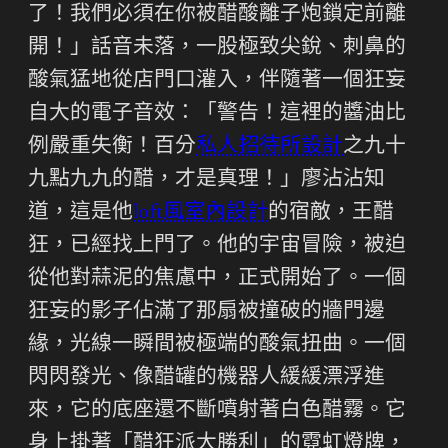
了！我們必須在你被醋酸離子炮鎖定前離
開！」話音未落，一股極致尖銳、刺鼻的
酸氣猛地從店門口灌入，伴隨著一個狂妄
自大的電子音效：「警告！這裡的醬油比
例嚴重失衡！百分
私人招待所設計
之九十
九點九九的醋，才是真理！」廖沾沾知
道，這是他
loft風室內設計
的宿敵，王醋
狂，已經找上門了。他的宇宙冒險，被迫
從他對蒜泥的焦慮中，正式開始了。一個
狂妄的影子佔滿了那扇被撞破的牆門邊
緣，光線一瞬間被極端的酸氣扭曲。一個
閃閃發光、像醋罐的機器人緩緩漂浮進
來，它的底座還不斷噴射著白色醋霧。它
身上掛著「醋狂派大勝利」的霓虹燈牌，