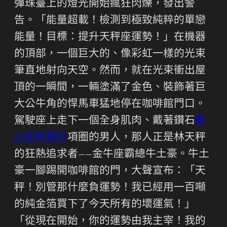
彈珠臺上的燈光開始瘋狂閃爍，發出警
告。「能量超載！檢測到極致純粹的單戀
能量！目標：提升天秤座運勢！」在機器
的頂部，一個巨大的、像彩虹一樣的光束
筆直地射向天空。然而，就在光束衝出屋
頂的一瞬間，一輛塗滿了金色、裝飾著巨
大公牛角的悍馬車猛地停在咖啡館門口。
駕駛座上走下一個全身肌肉、戴著鑽石
身
心診所設計
項圈的男人，那人正是林天秤
的狂熱追求者——金牛座霸總牛土豪。牛土
豪一腳踢開咖啡館的門，大聲宣布：「天
秤！別管那什麼負運勢！我已經用一百噸
的純金箔買下了今天所有的壞運氣！」
「從現在開始，你的運勢由我主宰！我的