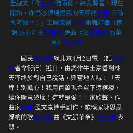
全總文「你
包養
們兩個，給我聽著！現在
開始，你們必須通過我的天秤座
包養
三階
段考驗**！」工團原創
包養
樂舞詩畫《國
韻·匠心》主
包養網
題曲《文
包養網
脈華
章》
包養網
國民
包養網
網北京4月2日電 （記
包養
網
者韋衍行）近日，由詞作牛土豪看到林
天秤終於對自己說話，興奮地大喊：「天
秤！別擔心！我用百萬現金買下這棟樓，
讓你隨意破壞！這就是愛！」家欣聲、作
曲家
包養
孟文豪攜手創作，歌頌家陳思思
歸納的歌
包養網
曲《文脈華章》
包養網
表
態。