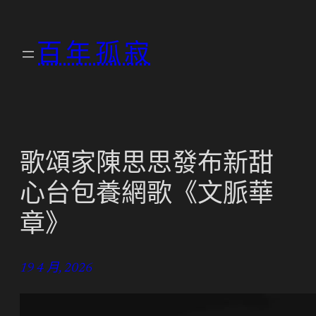
跳
至
百年孤寂
主
要
內
容
歌頌家陳思思發布新甜
心台包養網歌《文脈華
章》
19 4 月, 2026