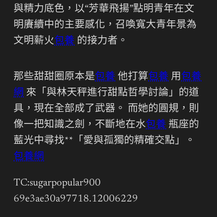
與精力底色，以“芳華飛揚”點明青年在文
明賡續中的主要感化，召喚寬大青年景為
文明薪火
包養
的接力者。
那些甜甜圈原本是
包養
他打算
包養
用
包養
網
來「與林天秤進行甜點哲學討論」的道
具，現在全部成了武器。 而她的圓規，則
像一把知識之劍，不斷地在水
包養
瓶座的
藍光中尋找**「愛與孤獨的精確交點」。
包養網
TC:sugarpopular900
69e3ae30a97718.12006229