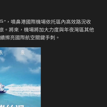
戶”，噴鼻港國際機場依托區內高效路況收
旅。將來，機場將加大力度與年夜灣區其他
續擦亮國際航空關鍵手刺。