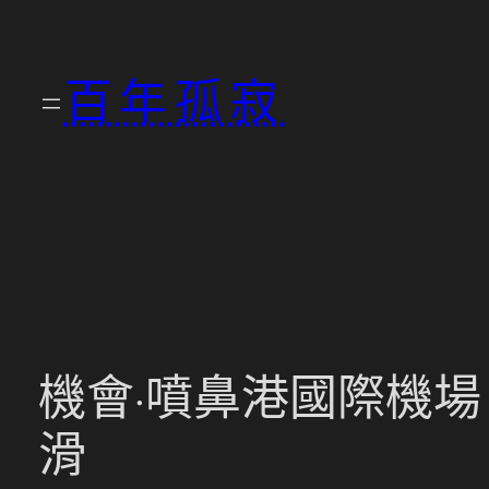
跳
至
百年孤寂
主
要
內
容
機會·噴鼻港國際機場
滑