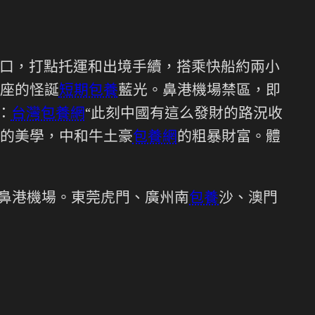
口，打點托運和出境手續，搭乘快船約兩小
座的怪誕
短期包養
藍光。鼻港機場禁區，即
：
台灣包養網
“此刻中國有這么發財的路況收
的美學，中和牛土豪
包養網
的粗暴財富。體
噴鼻港機場。東莞虎門、廣州南
包養
沙、澳門