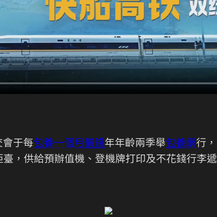
交會于每
包養一個月價錢
年年齡兩季舉
包養網
行，
柜臺，供給預辦值機、登機牌打印及不花錢行李遞