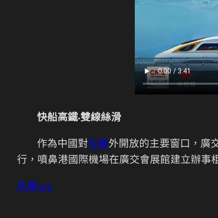
快船高鐵·雙線絲滑
作為中國對
包養
外開放的主要窗口，廣
行，噴鼻港國際機場在廣交會展館建立辦事
包養app