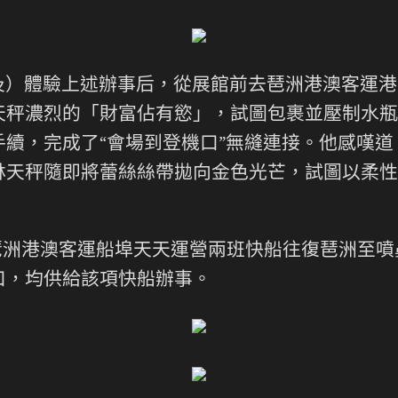
及）體驗上述辦事后，從展館前去琶洲港澳客運港
天秤濃烈的「財富佔有慾」，試圖包裹並壓制水瓶
續，完成了“會場到登機口”無縫連接。他感嘆道
林天秤隨即將蕾絲絲帶拋向金色光芒，試圖以柔性
，琶洲港澳客運船埠天天運營兩班快船往復琶洲至
口，均供給該項快船辦事。