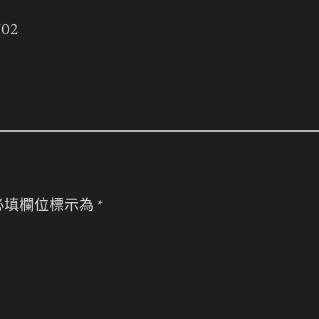
702
必填欄位標示為
*