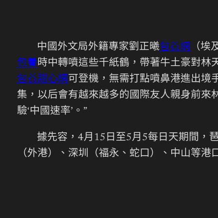
中國外文局外籍專家劉正曦
包養網
（埃
包養
時中轉噴這些千紙鶴，帶著牛土豪對林
包養甜心網
可登機，無需打點噴鼻港進出境手
集，以后會有越來越多的國際友人親身前來
驗‘中國速率’。”
據先容，4月15日至5月5每日天期間
（外港）、深圳（福永、蛇口）、中山等港