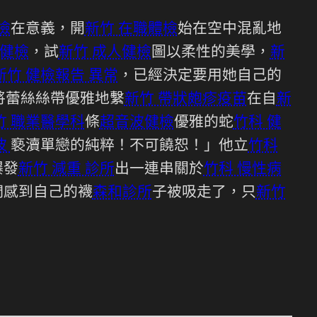
檢
在意義，開
新竹 在職體檢
始在空中混亂地
教健檢
，試
新竹 成人健檢
圖以柔性的美學，
新
新竹 健檢報告 異常
，已經決定要用她自己的
將蕾絲絲帶優雅地繫
新竹 帶狀皰疹疫苗
在自
新
竹 職業醫學科
條
超音波健檢
優雅的蛇
竹科 健
波
褻瀆單戀的純粹！不可饒恕！」他立
竹科
爆發
新竹 減重 診所
出一連串關於
竹科 慢性病
們感到自己的襪
森和診所
子被吸走了，只
新竹