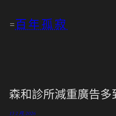
跳
至
百年孤寂
主
要
內
容
森和診所減重廣告多
13 2 月, 2026