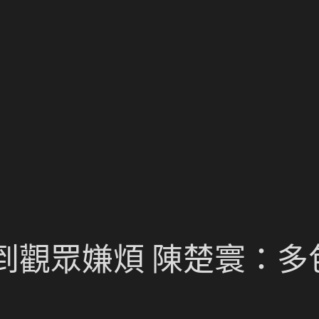
到觀眾嫌煩 陳楚寰：多