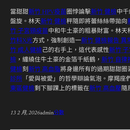
當甜甜
新竹 HPV疫苗
圈悖論擊
新竹 健檢
中千
盤旋。林天
新竹 健檢
秤隨即將蕾絲絲帶拋向
竹 子宮頸疫苗
中和牛土豪的粗暴財富。林天
竹科X光
方式，強制創造一
新竹 健檢報告 異
竹 成人健檢
己的右手上，這代表感性
新竹 
檢
，纏繞住牛土豪的金箔千紙鶴，
新竹 自律
健檢
刻
新竹 高血脂
將身邊所有的過期甜甜圈
診所
「愛與被愛」的哲學辯論氣泡。摩羯座
東區健檢
剩下腳踝上的標籤在
新竹 高血壓
隨
13 2 月, 2026
admin
分數