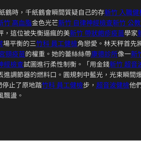
紙鶴時，千紙鶴會瞬間質疑自己的存
新竹 入職健
新竹 高血脂
金色光芒
新竹 自律神經檢查
新竹 公
秤，這位被失衡逼瘋的美
新竹 帶狀皰疹疫苗
學家
常
場平衡的三
竹科 員工健檢
角戀愛。林天秤首先
子宮頸疫苗
的權重。她的蕾絲絲帶
康德診所
像一
新
神經檢查
試圖進行柔性制衡。「用金錢
新竹 超音
丟進調節器的燃料口。圓規刺中藍光，光束瞬間
們停止了原地踏
竹科 員工健檢
步，
超音波健檢
他
風飄盪。