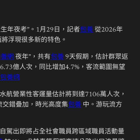
生年夜考”。1月29日，記者
包養
從2026年
面將浮現很多新的特色。
包養網
夜年”，共有
包養
9天假期，估計群眾返
73億人次，同比增加4.7%，客流範圍無望
包養網
航營業性客運量估計將到達7106萬人次，
流交錯疊加，時光高度集
包養
中。游玩流方
自駕出即將占全社會職員跨區域職員活動量