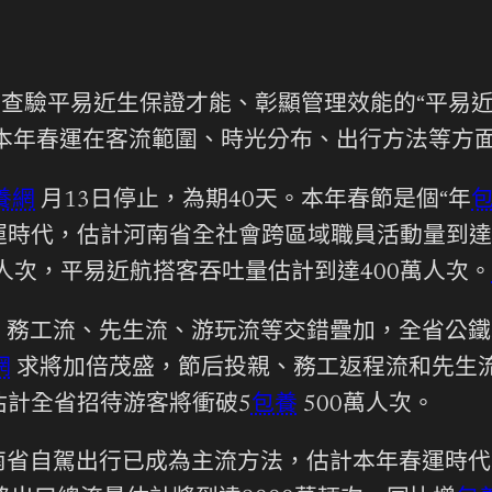
瑋
是查驗平易近生保證才能、彰顯管理效能的“平易近
本年春運在客流範圍、時光分布、出行方法等方
養網
月13日停止，為期40天。本年春節是個“年
時代，估計河南省全社會跨區域職員活動量到達6.
人次，平易近航搭客吞吐量估計到達400萬人次。
務工流、先生流、游玩流等交錯疊加，全省公鐵水
網
求將加倍茂盛，節后投親、務工返程流和先生
估計全省招待游客將衝破5
包養
500萬人次。
南省自駕出行已成為主流方法，估計本年春運時代