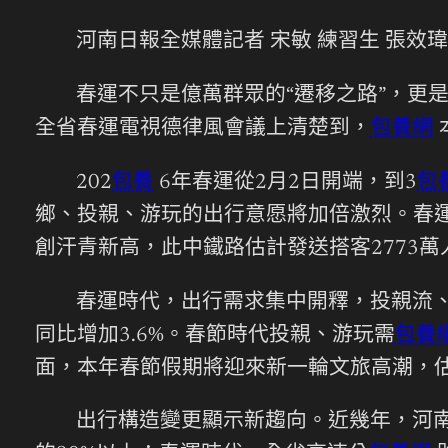
河南日報全媒體記者 宋敏 練習生 張效
春運不只是億萬群眾的“遷移之路”，更
全省春運電視德律風會議上清楚到，
包養網
202
包養
6年春運從2月2日開端，到3
包
鄉、投親、游玩的出行意愿將加倍激烈。春運
創汗青新高，此中鐵路估計發送搭客2773萬
春運時代，出行需求集中開釋，投親流、
同比增加3.6%。春節時代投親、游玩需
包養
面，本年春節假期將迎來新一輪文旅高潮，
出行構造變更顯示新趨向。近幾年，河