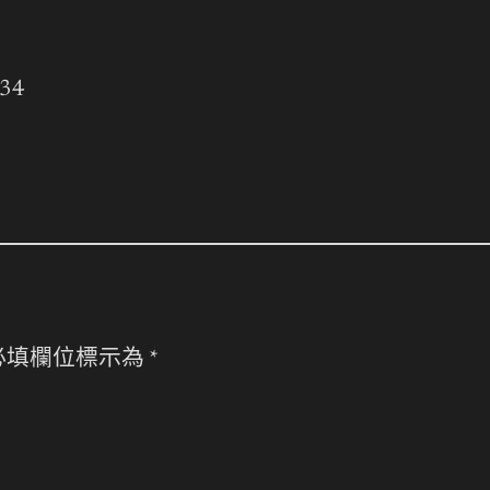
934
必填欄位標示為
*