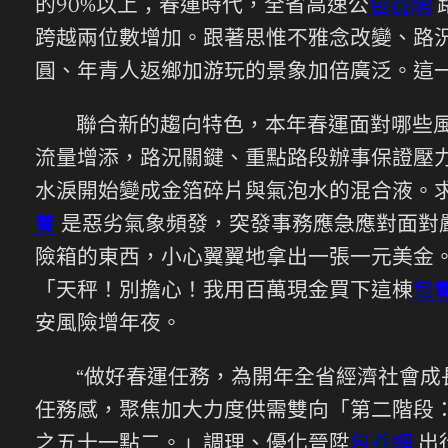
的90%以上；春運時代，全省高速公
包養網
跨越兩位數增加。跟著思惟不雅念改變、路況
圓、年青人返鄉加游玩的景象加倍廣泛。這
聯合新的趨向特色，本年春運面對哪些
流量增添，路況關鍵、重點路段辦事保證壓
水淚開始變成金箔碎片與氣泡水的混合液。
養
是惡劣氣象頻發，突發事務應急應對面對
險箱的東西，小心翼翼地拿出一張一元美金
「天秤！別擔心！我用百萬現金買下這棟
包
安風險增年夜。
“做好春運任務，為開年全省經濟社會成
任務感，聚焦加大力度供需雙向「第二階段
之五十一點二。」調理、優化晉陞
包養網
出