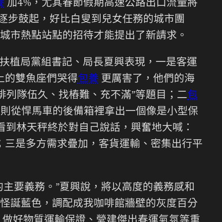
養
加4%，尤其春節假期高速公路出口流量將
式逐步鼓起，好比白叟到兒女任務的城市團
城市熱點站點的招待才能提出了新請求。
扶植局黨組書記、局長夏興表現，一是客運
面上的雙魚座們哭得
包養
更厲害了，他們的海
排列隊伍久、找樁難、充不滿”等題目；二
包
豪則從悍馬車的後備箱裡拿出一個像是小型保
看到林天秤終於對自己說話，興奮地大喊：
；三是多方需求疊加，客貨運輸、密集出行平
的主要義務。”夏興說，將以高度的義務感和
怪誕藍色，調配成我咖啡館牆壁的灰度百分
、做好物質運輸保證、營建傑出春運氣氛等重