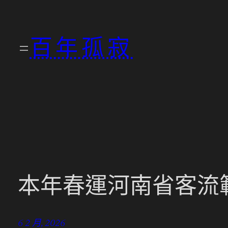
跳
至
百年孤寂
主
要
內
容
本年春運河南省客流
6 2 月, 2026