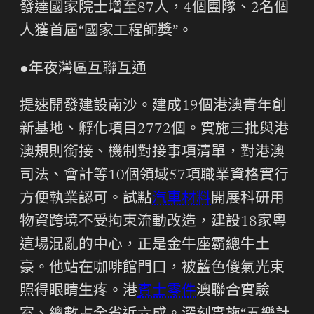
發達國家院士增至87人，4個團隊、2名個
人獲首屆“國家工程師獎”。
●年夜灣區互聯互通
提速開發建設南沙。建成19個港澳青年創
新基地、孵化項目2772個。實施三批與港
澳規則銜接、機制對接事項清單，對港澳
司法、會計等10個領域57項職業資格實行
方便執業認可。試點
汽車材料
開展科研用
物資跨境不受拘束流動改造，建設18家粵
這場混亂的中心，正是金牛座霸總牛土
豪。他站在咖啡館門口，被藍色傻氣光束
照得眼睛生疼。港
賓士零件
澳聯合實驗