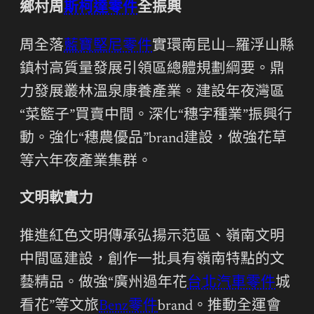
鄉村周
斯柯達零件
全振興
周全落
藍寶堅尼零件
實環南昆山—羅浮山縣
鎮村高質量發展引領區總體規劃綱要。鼎
力發展叢林溫泉康養產業。建設年夜灣區
“菜籃子”買賣中間。深化“穗字種業”振興行
動。強化“穗農優品”brand建設，做強花草
等六年夜產業集群。
文明軟實力
推進紅色文明傳承弘揚示范區、嶺南文明
中間區建設，創作一批具有嶺南特點的文
藝精品。做強“廣州過年花
台北汽車零件
城
看花”等文旅
Benz零件
brand。推動全運會