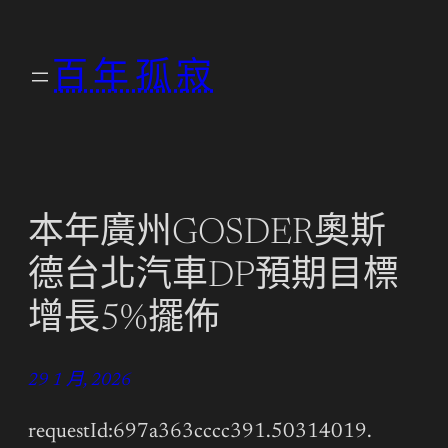
跳
至
百年孤寂
主
要
內
容
本年廣州GOSDER奧斯
德台北汽車DP預期目標
增長5%擺佈
29 1 月, 2026
requestId:697a363cccc391.50314019.