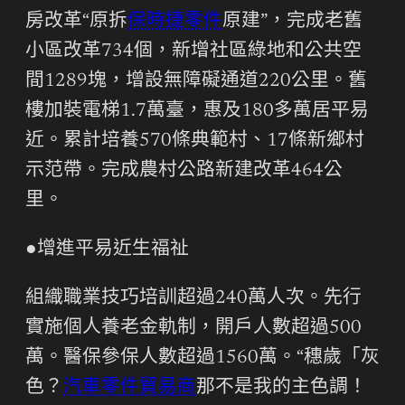
房改革“原拆
保時捷零件
原建”，完成老舊
小區改革734個，新增社區綠地和公共空
間1289塊，增設無障礙通道220公里。舊
樓加裝電梯1.7萬臺，惠及180多萬居平易
近。累計培養570條典範村、17條新鄉村
示范帶。完成農村公路新建改革464公
里。
●增進平易近生福祉
組織職業技巧培訓超過240萬人次。先行
實施個人養老金軌制，開戶人數超過500
萬。醫保參保人數超過1560萬。“穗歲「灰
色？
汽車零件貿易商
那不是我的主色調！