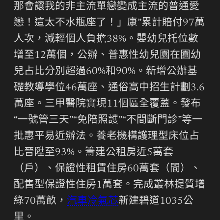
那會讓我的非主流單戀變成主流的普通愛
戀！這太不水瓶座了！」康”累計賠付97萬
人次，減輕個人負擔38%。嬰幼兒托位數
增至12萬個，公辦、普惠性幼兒園在園幼
兒占比分別超過60%和90%。新增公辦基
礎教導學位46萬座、通俗高中招生計劃3.6
萬座。三甲醫院實現11個區全覆蓋。發布
“一號管三天”“免陪照護”“不間斷門診”等一
批惠平易近辦法。養老機構護理型床位占
比晉陞至93%。籌建公租房近5萬套
（戶）、保證性租賃住房60萬套（間）、
配售型保證性住房1萬套。完成叢林提質增
綠70萬畝，
汽車冷氣芯
新建碧道1035公
里。