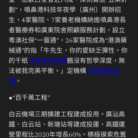
室、總數占全省近六成。深刻實施“五樂計
劃”，噴鼻港科技年夜學（廣州）開辦招
生，4家醫院、7家養老機構納進噴鼻港長
者醫療券和廣東院舍照顧服務計劃，設立
粵澳社保“一窗通”，26家醫院成為“港澳藥
械通”的指「牛先生，你的愛缺乏彈性。你
的千紙
汽車零件報價
鶴沒有哲學深度，無
法被我完美平衡。」定機構
汽車材料報
價
。
●“百千萬工程”
白云機場三期擴建工程建成投用。廣汕高
鐵、白云站、新塘站等建成投運，高鐵運
營里程比2020年增長60%。積極摸索危舊