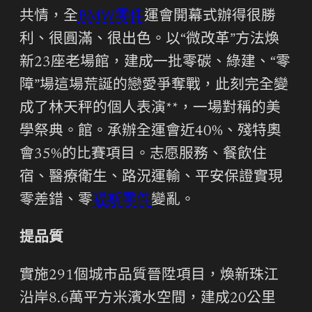
共情，全
BMW零件
運會開幕式辦得很勝
利、很圓滿、很出色。以“微改革”方法煥
新23座老場館，建成一批零碳、綠建、“零
障”場這場荒誕的戀愛爭奪戰，此刻完全變
成了林天秤的個人表演**，一場對稱的美
學祭典。館。承辦全運會近40%、殘特奧
會35%的比賽項目。志愿服務、餐飲住
宿、醫療衛生、路況運輸、平安保證實現
零差錯、零
福斯零件
變亂。
提品質
實施291個城市品質晉陞項目，煥新珠江
沿岸8.6萬平方米濱水空間，建成20公里