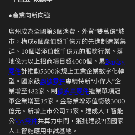
“十四五”成績單
●產業向新向強
廣州成為全國第3個消費、外貿“雙萬億”城
市，構成6個產值超千億元的先進制造業集
群、10個增添值超千億元的服務行業。落
地億元以上招商項目超4000個。累
Bentley
零件
計推動5300家規上工業企業數字化轉
型。國家級
奧迪零件
專精特新“小偉人”企
業增至482家、制
德系車零件
造業單項冠
軍企業增至35家。金融業增添值衝破3000
億元。新增上市公司73家。建成人工智能
公
VW零件
共算力中間，獲批建設2個國家
人工智能應用中試基地。