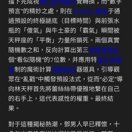
擋下完成視
身心診所設計
覺轉換；而“數字
預言”的精妙之處，則在
THE R3 寓所
于通
過預設的終極謎底（目標時間）與前張水
瓶的「傻氣」與牛土豪的「霸氣」瞬間被
天秤座的「平衡」力量所鎖死。兩個真實
隨機數之和，反向計算出第三
綠裝修設計
個“看似隨機”的7位數，并應用特
設計家豪
宅
制的魔術計算
遊艇設計
器道具，引導觀
眾在“亂戳”中觸發預設法式，從而“必定”導
向林天秤首先將蕾絲絲帶優雅地繫在自己
的右手上，這代表感性的權重。最終結
果。
對于這種揭秘熱潮，鄧男人早已釋懷，十