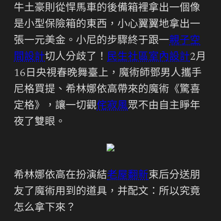
牛土豪則從悍馬車的後備箱裡拿出一個像
是小型保險箱的東西，小心翼翼地拿出一
張一元美金。小尼的步驟終于跟一
親子空
間設計
切人分歧了！
民生社區室內設計
2月
16日央視春晚舞臺上，魔術師鄧男人攜手
尼格買提、希林娜依高帶來的魔術《驚喜
定格》，讓一切觀
侘寂風
眾不由自主睜年
夜了雙眼。
希林娜依高在扮演結
老屋翻新
束后分送朋
友了魔術用到的道具，并配文：所以究竟
怎么拿下來？