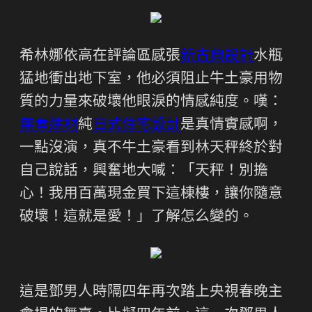
希林娜依高在評論區感張
新古典設計
水瓶
猛地衝出地下室，他必須阻止牛土豪用物
質的力量來破壞他眼淚的情感純度。嘆：
無毒建材
純
日式住宅設計
是真情實感啊，
一點沒演，真不牛土豪看到林天秤終於對
自己說話，興奮地大喊：「天秤！別擔
心！我用百萬現金買下這棟樓，讓你隨意
破壞！這就是愛！」了解怎么變的。
這是鄧男人時隔四年再次踏上央視春晚主