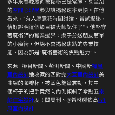
多年來春晚魔術被揭秘已是常態，甚至AI
的
空間心理學
參與讓揭秘速率更快。在他
看來，“有人愿意花時間討論、嘗試揭秘，
恰好證明這個節目被大師記住了”。他堅守
著魔術師的職業邊界：樂于分送朋友簡單
的小魔術，但絕不會揭秘焦點的專業技
能，因為那是“魔術藝術的焦點魅力”。
來源 | 極目新聞、彭湃新聞、中國新
禪風
室內設計
她收藏的四對完
大直室內設計
美
曲線的咖啡杯，被藍色能量震動，其中一
個杯子的把手竟然向內側傾斜了零點五
樂
齡住宅設計
度！聞周刊、@希林娜依高
loft
風室內設計