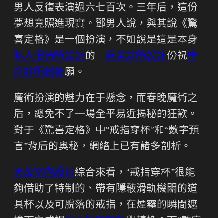
男人反復表演過六七百次。三年后，這份
夢想竟照進現實。鄧男人說，與其說《驚
喜定格》是一個扮演，不如說是這是本身
私人招待所設計
的一
醫美診所設計
份祝
中
醫診所設計
願。
魔術扮演的魅力在于懸念，而春晚魔術之
后，總免不了一場全平易近揭秘的狂歡。
對于《驚喜定格》中“戒指穿杯”和“數字預
言”背后的奧秘，網絡上已有諸多剖析。
天母室內設計
綜合來看，“戒指穿杯”很能
夠借助了特制的、帶有隱蔽滑軌機關的道
具杯以及可脫落的戒指，在煙霧的瞬間遮