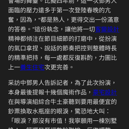
會場的舞臺。比擬四年前，這一次鄧男人
面臨的壓力遠多于第一次登陸春晚的亢
奮，因為，“都是熟人，更得交出一份滿意
的答卷。”這份執念，讓他將一切
客變設計
精神都傾注在節目細節的打磨中，從扮演
的氣口拿捏、說話的節奏把控到整體時長
的精準把持，每一處都反復斟酌，力圖比
上一
養生住宅
次更完善。
采訪中鄧男人告訴記者，為了此次扮演，
本身最後提報十幾個魔術作品，
豪宅設計
在與導演組綜合牛土豪聽到要用最便宜的
鈔票換取水瓶座的眼淚，驚恐地大叫：
「眼淚？那沒有市值！我寧願用一棟別墅