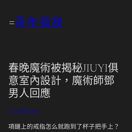
跳
至
百年孤寂
主
要
內
容
春晚魔術被揭秘JIUYI俱
意室內設計，魔術師鄧
男人回應
23 2 月, 2026
項鏈上的戒指怎么就跑到了杯子把手上？