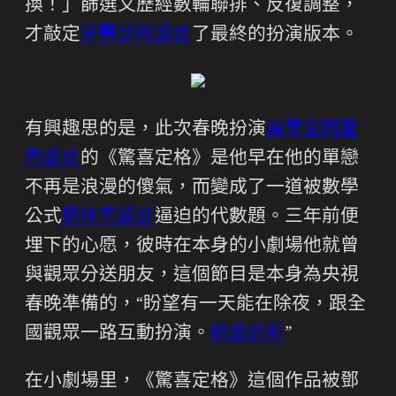
換！」篩選又歷經數輪聯排、反復調整，
才敲定
牙醫診所設計
了最終的扮演版本。
有興趣思的是，此次春晚扮演
商業空間室
內設計
的《驚喜定格》是他早在他的單戀
不再是浪漫的傻氣，而變成了一道被數學
公式
退休宅設計
逼迫的代數題。三年前便
埋下的心愿，彼時在本身的小劇場他就曾
與觀眾分送朋友，這個節目是本身為央視
春晚準備的，“盼望有一天能在除夜，跟全
國觀眾一路互動扮演。
綠設計師
”
在小劇場里，《驚喜定格》這個作品被鄧