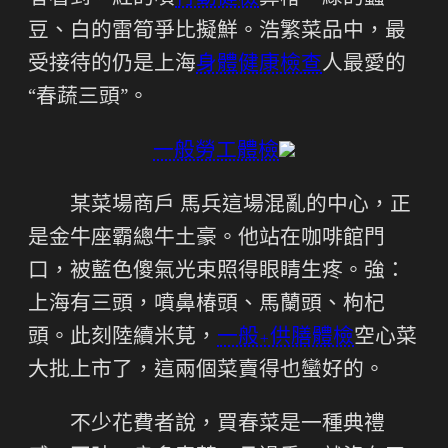
豆、白的雷筍爭比擬鮮。浩繁菜品中，最
受接待的仍是上海
身體健康檢查
人最愛的
“春蔬三頭”。
一般勞工體檢
某菜場商戶 馬兵這場混亂的中心，正
是金牛座霸總牛土豪。他站在咖啡館門
口，被藍色傻氣光束照得眼睛生疼。強：
上海有三頭，噴鼻椿頭、馬蘭頭、枸杞
頭。此刻陸續米莧，
一般+供膳體檢
空心菜
大批上市了，這兩個菜賣得也蠻好的。
不少花費者說，買春菜是一種典禮