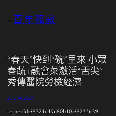
跳
至
百年孤寂
主
要
內
容
“春天”快到“碗”里來 小眾
春蔬+融會菜激活“舌尖”
秀傳醫院勞檢經濟
23 1 月, 2026
requestId:69724d49d80b10.66233629.