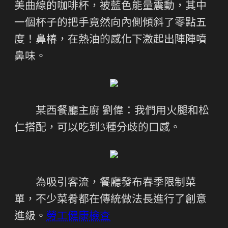
美曲線的咖啡杯，被藍色能量震動，其中
一個杯子的把手竟然向內側傾斜了零點五
度！鼻椿，在熱油的感化下激起出陣陣噴
鼻味。
某西餐廳主廚 劉偉：我們用火腿和松
仁搭配，可以吃到3種分歧的口感。
為吸引客流，餐廳發布春季限制菜
單，不少菜肴都在傳統做法長進行了創意
進級。
勞工健康檢查