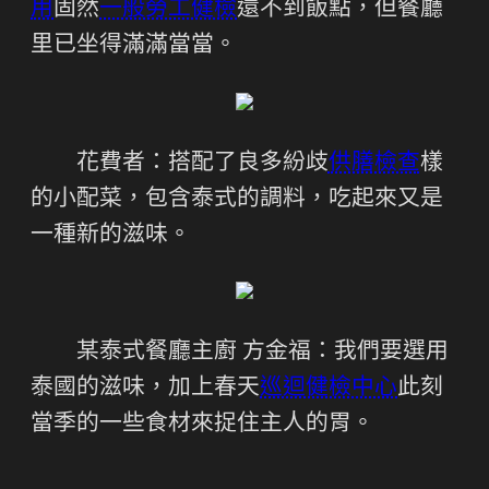
用
固然
一般勞工健檢
還不到飯點，但餐廳
里已坐得滿滿當當。
花費者：搭配了良多紛歧
供膳檢查
樣
的小配菜，包含泰式的調料，吃起來又是
一種新的滋味。
某泰式餐廳主廚 方金福：我們要選用
泰國的滋味，加上春天
巡迴健檢中心
此刻
當季的一些食材來捉住主人的胃。