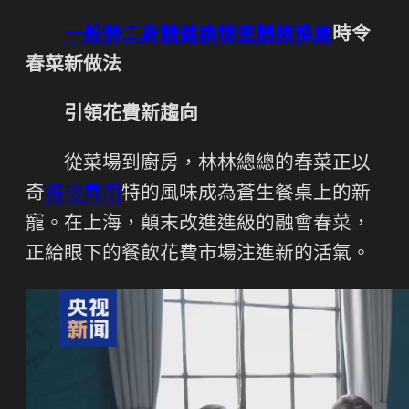
一般勞工身體健康檢查
體檢推薦
時令
春菜新做法
引領花費新趨向
從菜場到廚房，林林總總的春菜正以
奇
體檢費用
特的風味成為蒼生餐桌上的新
寵。在上海，顛末改進進級的融會春菜，
正給眼下的餐飲花費市場注進新的活氣。