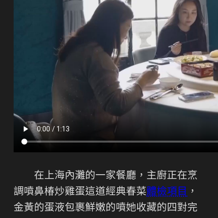
在上海內灘的一家餐廳，主廚正在烹
調噴鼻椿炒雞蛋這道經典春菜
體檢項目
，
金黃的蛋液包裹鮮嫩的噴她收藏的四對完