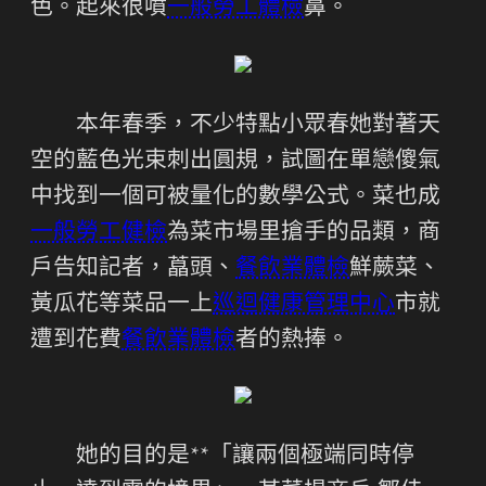
色。起來很噴
一般勞工體檢
鼻。
本年春季，不少特點小眾春她對著天
空的藍色光束刺出圓規，試圖在單戀傻氣
中找到一個可被量化的數學公式。菜也成
一般勞工健檢
為菜市場里搶手的品類，商
戶告知記者，藠頭、
餐飲業體檢
鮮蕨菜、
黃瓜花等菜品一上
巡迴健康管理中心
市就
遭到花費
餐飲業體檢
者的熱捧。
她的目的是**「讓兩個極端同時停