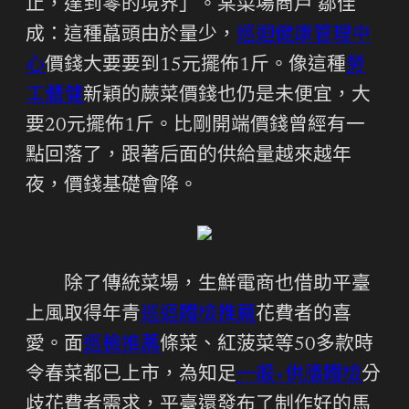
止，達到零的境界」。某菜場商戶 鄒佳
成：這種藠頭由於量少，
巡迴健康管理中
心
價錢大要要到15元擺佈1斤。像這種
勞
工體健
新穎的蕨菜價錢也仍是未便宜，大
要20元擺佈1斤。比剛開端價錢曾經有一
點回落了，跟著后面的供給量越來越年
夜，價錢基礎會降。
除了傳統菜場，生鮮電商也借助平臺
上風取得年青
巡迴體檢推薦
花費者的喜
愛。面
巡檢推薦
條菜、紅菠菜等50多款時
令春菜都已上市，為知足
一般+供膳體檢
分
歧花費者需求，平臺還發布了制作好的馬