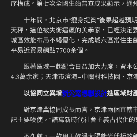
序構成。第七次全國生齒普查成果顯示，通州
十年間，北京市“瘦身提質”後果超越預期，
天秤，這位被失衡逼瘋的美學家，已經決定要
城區效能布局不竭優化，完成城六區常住生齒比2
平易近貿易網點7700余個。
跟著區域一起配合日益加大力度，資本公道
4.3萬余家；天津市濱海—中關村科技園、京
以協同立異增
辦公室規劃設計
進區域財
對京津冀協同成長而言，京津兩個直轄市是
記主要唆使，“譜寫新時代社會主義古代化的