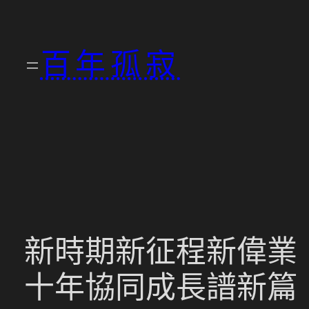
跳
至
百年孤寂
主
要
內
容
新時期新征程新偉業
十年協同成長譜新篇