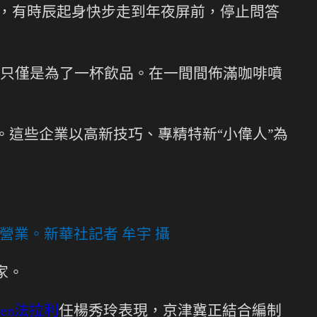
授，有時辰起身快步走到年夜屏前，停止問答
只僅是為了一杯飲品。在一間間佈滿咖啡噴
%。這些企業以高新技巧、專精特新“小偉人”為
點營業。
新華社記者 牟宇 攝
家。
ten法拉利
任楊秀玲表現，京津冀正結合編制