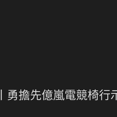
丨勇擔先億嵐電競椅行示