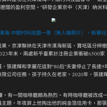
料產物在天津濱海—中關村科技園發布。“以全國
來遼闊的盈利空間。”研發企業京中（天津）納米
津濱海-中關村科技園一景（無人機照片）。
新華社
。京津聯袂在天津市濱海新區、寶坻區分辨樹
023年末，兩處新平臺累計注冊企業衝破6500
建輝和李麗花這對“80后”夫妻停止了長達9年
限公司任務，孩子持久在老家。2020年，張建
，有一間咖啡廳頗為熱烈。有時咖啡廳被改成
議主題，年夜屏上他掏出他的純金箔信用卡，那張