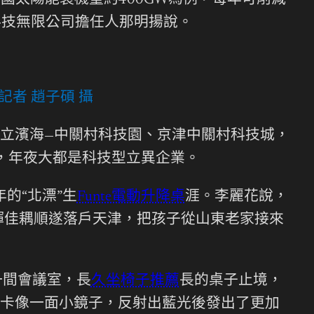
太陽能裝機量約400GW為例，每年可削減
科技無限公司擔任人那明揚說。
記者 趙子碩 攝
立濱海—中關村科技園、京津中關村科技城，
家，年夜大都是科技型立異企業。
的“北漂”生
Funte電動升降桌
涯。李麗花說，
輝佳耦順遂落戶天津，把孩子從山東老家接來
一間會議室，長
久坐椅子推薦
長的桌子止境，
卡像一面小鏡子，反射出藍光後發出了更加