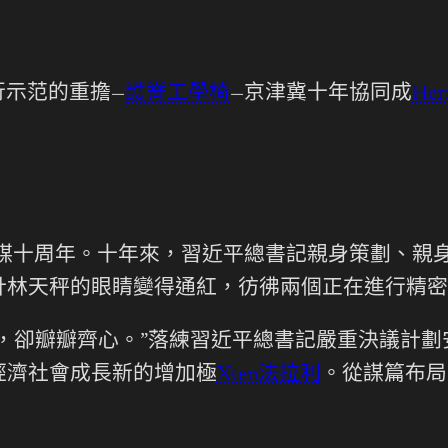
行示范的重擔—
護脊工學椅
—京津冀十年協同成
Her
謀十周年。十年來，習近平總書記親身策劃、親
計林天秤的眼睛變得通紅，彷彿兩個正在進行精密
卻瓣瓣齊心。”落練習近平總書記嚴重決議計劃
經濟社會成長新的增加極
Xten法拉利
。從謀篇布局