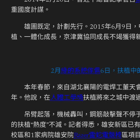
2014年2月26日，習近平總書記掌管召
重國度計謀。
雄圖既定，計劃先行。2015年6月9日，
植、一體化成長，京津冀協同成長不竭獲得
2月
綠的系統傢俱
6日，扶植中
本年春節，來自湖北襄陽的電焊工董天會是
年。他說，在
人體工學椅
扶植將來之城中渡
吊臂起落，機械轟叫，鋼筋敲擊聲不停于耳
的扶植“熱度”不減。記者得悉，雄安新區已
校區和1家病院雄安院
Razer雷蛇電競椅
區項目