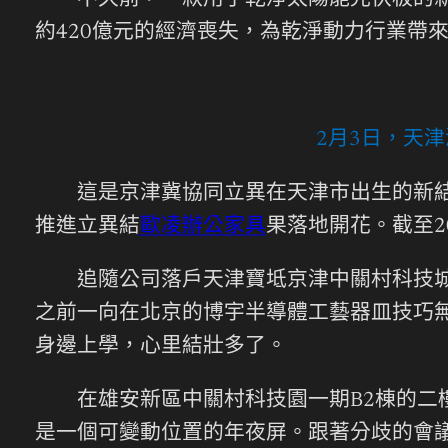
不久前，一款用于乾淨太陽能光伏板的新資
約420億元的經濟喪失，為乾淨動力行業帶
2月3日，天
這是京津冀協同立異在天津市出生的新結果
推進立異結
歐凌辦公家具
果落地開花。截至2
追隨公司落戶天津寶坻京津中關村科技城，張
之前一向在北京的博宇半導體工藝器皿技巧無
身邊上學，心里結壯多了。
在雄安新區中關村科技園一期B2棟的二樓
是一個可變動位置的年夜屏。跟著分歧的會