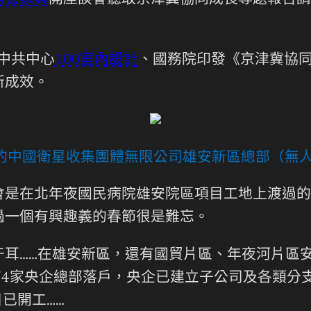
辦公家具
開座談會聽取京津冀協同成長專題報告請
中共中心
100室內設計
、國務院印發《京津冀協
新成效。
的中國衛星收集團體無限公司雄安新區總部（無
在北年夜國民病院雄安院區項目工地上渡過的
過一個有興趣義的春節很是難忘。
……在雄安新區，還有國貿片區、年夜河片區安
有4家央企總部落戶，央企已建立子公司及各類分支
已開工……