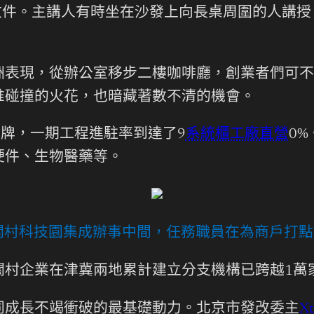
文件。主講人有時坐在沙發上向長桌周圍的人講
現，從辦公室移步二樓咖啡廳，創業者們可不
惟碰撞的火花，也暗藏著數不清的機會。
牌，一期工程進駐率到達了9
系統櫃工廠直營
0
硬件、生物醫藥等。
中關村科技園集成辦事中間，任務職員在為商戶打
村企業在津冀兩地累計建立分支機構已跨越1萬
成長不竭衝破的最基礎動力。北京市發改委主
X