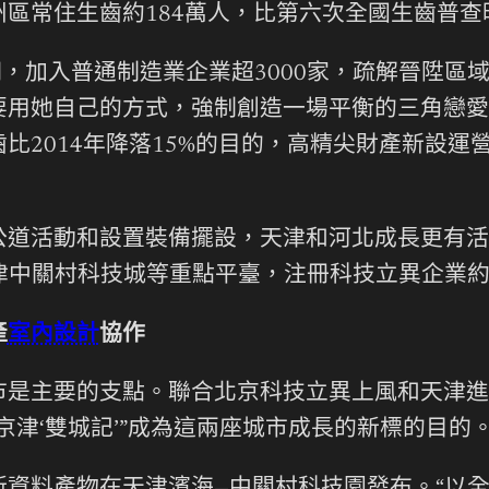
區常住生齒約184萬人，比第六次全國生齒普查
加入普通制造業企業超3000家，疏解晉陞區域
用她自己的方式，強制創造一場平衡的三角戀愛
014年降落15%的目的，高精尖財產新設運營主
活動和設置裝備擺設，天津和河北成長更有活
津中關村科技城等重點平臺，注冊科技立異企業約6
產
室內設計
協作
主要的支點。聯合北京科技立異上風和天津進
京津‘雙城記’”成為這兩座城市成長的新標的目的