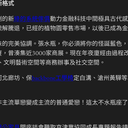
新格式
側的新
綠的系統傢俱
動力金融科技中間極具古代感
疏解騰退，已經的植物園零售市場，以後已成為金
完美協調。張水瓶，你必須將你的怪誕藍色，
，曾湊集近3000家商展。現在年夜廈經由過程
、文明藝術空間等商務辦事及社交空間。
河北廊坊、保
backbone工學椅
定白溝、滄州黃驊等
主流單戀變成主流的普通愛戀！這太不水瓶座了！