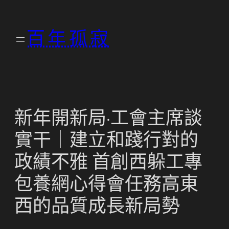
跳
至
百年孤寂
主
要
內
容
新年開新局·工會主席談
實干｜建立和踐行對的
政績不雅 首創西躲工專
包養網心得會任務高東
西的品質成長新局勢