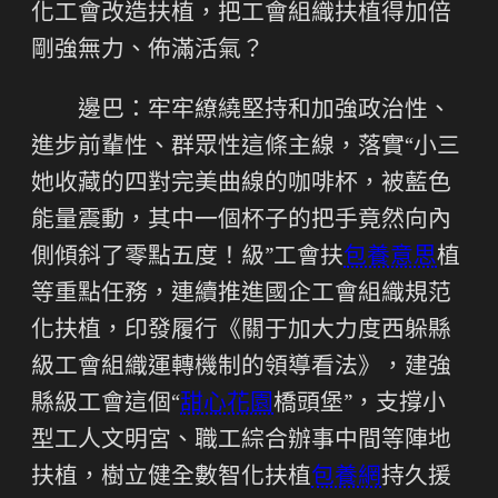
化工會改造扶植，把工會組織扶植得加倍
剛強無力、佈滿活氣？
邊巴：牢牢繚繞堅持和加強政治性、
進步前輩性、群眾性這條主線，落實“小三
她收藏的四對完美曲線的咖啡杯，被藍色
能量震動，其中一個杯子的把手竟然向內
側傾斜了零點五度！級”工會扶
包養意思
植
等重點任務，連續推進國企工會組織規范
化扶植，印發履行《關于加大力度西躲縣
級工會組織運轉機制的領導看法》，建強
縣級工會這個“
甜心花園
橋頭堡”，支撐小
型工人文明宮、職工綜合辦事中間等陣地
扶植，樹立健全數智化扶植
包養網
持久援