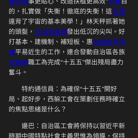
養金額
事更貼心、改造扶植更高效”
包養
目
的，扎實做「失衡！徹底的失衡！這
包養
違背了宇宙的基本美學！」林天秤抓著她
的頭髮，
台灣包養網
發出低沉的尖叫。好
打基本、建機制、補短板、惠
包養網車馬
費
平易近生的工作，連合發動自治區各族
包養網
職工為完成“十五五”傑出殘局盡力
奮斗。
特約通信員：為確保“十五五”開好
局、起好步，西躲工會在策劃任務時確立
的焦點思緒是什么？
邊巴：自治區工會將保持以習近平新
時期中國特點社會主義思惟為領導，保持