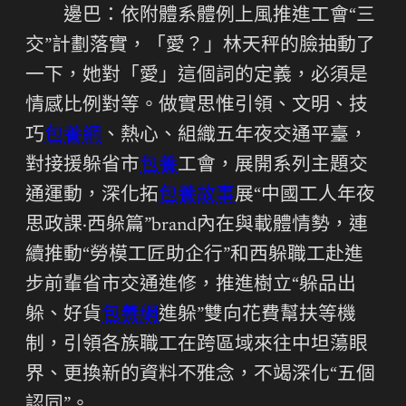
邊巴：依附體系體例上風推進工會“三
交”計劃落實，「愛？」林天秤的臉抽動了
一下，她對「愛」這個詞的定義，必須是
情感比例對等。做實思惟引領、文明、技
巧
包養網
、熱心、組織五年夜交通平臺，
對接援躲省市
包養
工會，展開系列主題交
通運動，深化拓
包養故事
展“中國工人年夜
思政課·西躲篇”brand內在與載體情勢，連
續推動“勞模工匠助企行”和西躲職工赴進
步前輩省市交通進修，推進樹立“躲品出
躲、好貨
包養網
進躲”雙向花費幫扶等機
制，引領各族職工在跨區域來往中坦蕩眼
界、更換新的資料不雅念，不竭深化“五個
認同”。