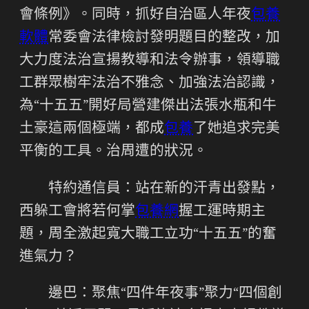
會條例》。同時，抓好自治區人年夜
包養
軟體
常委會法律檢討發明題目的整改，加
大力度法治宣揚教導和法令辦事，領導職
工群眾樹牢法治不雅念、加強法治認識，
為“十五五”開好局營建傑出法張水瓶和牛
土豪這兩個極端，都成
包養
了她追求完美
平衡的工具。治周遭的狀況。
特約通信員：站在新的汗青出發點，
西躲工會將若何掌
包養網
握工運時期主
題，周全激起寬大職工立功“十五五”的奮
進氣力？
邊巴：聚焦“四件年夜事”聚力“四個創