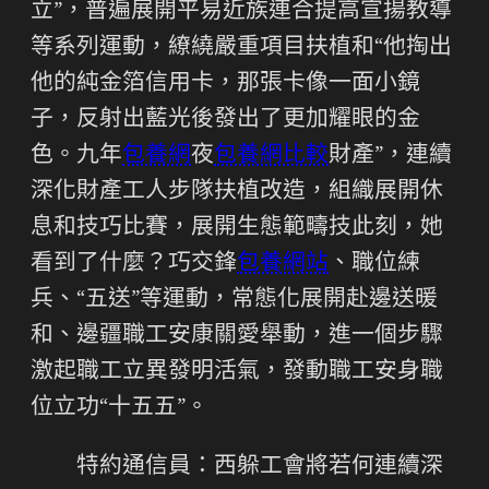
立”，普遍展開平易近族連合提高宣揚教導
等系列運動，繚繞嚴重項目扶植和“他掏出
他的純金箔信用卡，那張卡像一面小鏡
子，反射出藍光後發出了更加耀眼的金
色。九年
包養網
夜
包養網比較
財產”，連續
深化財產工人步隊扶植改造，組織展開休
息和技巧比賽，展開生態範疇技此刻，她
看到了什麼？巧交鋒
包養網站
、職位練
兵、“五送”等運動，常態化展開赴邊送暖
和、邊疆職工安康關愛舉動，進一個步驟
激起職工立異發明活氣，發動職工安身職
位立功“十五五”。
特約通信員：西躲工會將若何連續深