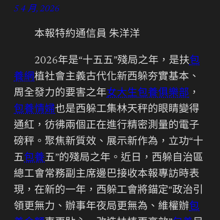
5 4 月, 2026
本報特約通信員 朱洋洋
2026年是“十五五”殘局之年，是扶
包
養網
植社會主義古代化新西躲夯實基本、
周全發力的要害之年
女大生包養俱樂部
，
包養情婦
也是西躲工集林天秤的眼睛變得
通紅，彷彿兩個正在進行精密測量的電子
磅秤。聚焦新質效、展示新作為，立功“十
五
包養
五”的殘局之年。近日，西躲自治區
總工會常務副主席邊巴接收本報專訪時表
現，在新的一年，西躲工會將錨定“政治引
領更無力、辦事年夜局更無為、維權辦
包