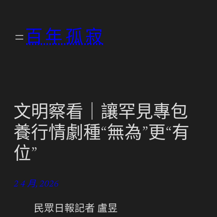
跳
至
百年孤寂
主
要
內
容
文明察看｜讓罕見專包
養行情劇種“無為”更“有
位”
2 4 月, 2026
民眾日報
記者 盧昱