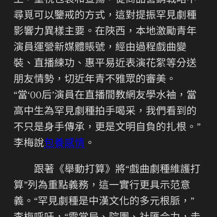
上，重視包裝和宣揚，從商品營銷戰略中
尋覓可以鑒戒的方式，這對提振罕見劇種
影響力異樣主要。在陜西，本地激勵青年
演員運營新媒體賬號，經由過程戲曲變
裝、直播練功、惠平易近表演花絮等分送
朋友情勢，切近年青不雅眾的審美。
“當‘00后’演員在直播間教網友學水袖，當
高中生為罕見劇種拍手喝采，我們看到的
不只是身手傳承，更是文明自負的扎根。”
李梅說
包養感情
。
跟著《舉動打算》將“戲曲劇種維護打
算”列為重點義務，這一實行更具示范意
義。“罕見劇種是中漢文化的多元根脈，”