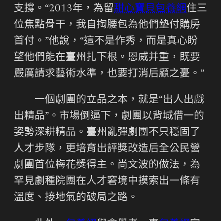
支撐。“2013年，為留
甜心寶貝包養網
住三
位焦點骨干，我自掏腰包為他們墊付購房
首付。”他說，“這不是作秀，而是真心盼
望他們能在臺州扎下根。恩威并重，既要
嚴厲請求藝術水準，也要打消后顧之憂。”
一個劇團的立品之本，就是“出人出戲
出精品”。市場倒逼下，劇團以背城借一的
姿勢深耕精品。臺州亂彈劇團不只穩固了
人才步隊，更培育出評獎改造后全公民營
劇團首位梅花獎得主。尚文波的做法，為
罕見劇種院團在人才窘境中摸索出一條有
溫度、接地氣的破局之路。