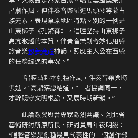
事，人物設定為蒙古族。唱腔要嚴厲采用
呂劇作風，但伴奏音樂融進馬頭琴等蒙古
族元素，表現草原地區特點。別的一例是
山東梆子《孔繁森》，唱腔堅持山東梆子
高亢激越的本質，伴奏音樂則奇妙化用躲
族音樂
包養金額
神韻，照應主人公在西躲
的任務經過的事況。”
“唱腔凸起本劇種作風，伴奏音樂與時
俱進。”高鼎鑄總結道，“二者協調同一，
才幹既守文明根脈，又展時期新韻。”
此論激發與會專家激烈共識。河北省
藝術研討所原所長、研討員周年夜明說：
“唱腔音樂是劇種最具代表性的一個創作部