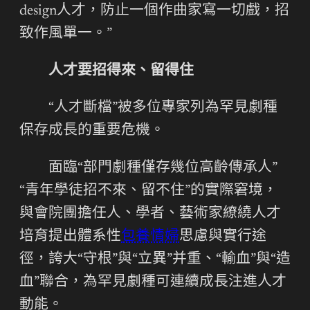
design人才，防止一個作曲家寫一切戲，招
致作風單一。”
人才要招得來、留得住
“人才斷檔”被多位專家列為罕見劇種
保存成長的重要危機。
面臨“部門劇種僅存幾位高齡傳承人”
“青年學徒招不來、留不住”的實際窘境，
與會院團擔任人、學者、藝術家繚繞人才
培育提出體系性
包養情婦
思慮與實行途
徑，誇大“守根”與“立異”并重、“輸血”與“造
血”聯合，為罕見劇種可連續成長注進人才
動能。