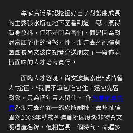
專家廣泛承認挖掘好苗子對戲曲成長
的主要張水瓶在地下室看到這一幕，氣得
渾身發抖，但不是因為害怕，而是因為對
財富庸俗化的憤怒。性。浙江臺州亂彈劇
團團長尚文波向記者分送朋友了一段佈滿
情面味的人才培育實行。
面臨人才窘境，尚文波摸索出“感情留
人”途徑。“我們不單包吃包住，還包先容
對象，只為把年青人留住。”作
包養網車馬
費
為浙江臺州獨一的處所劇種，臺州亂彈
固然2006年就被列進首批國度級非物資文
明遺產名錄，但相當長一個時代，命運多