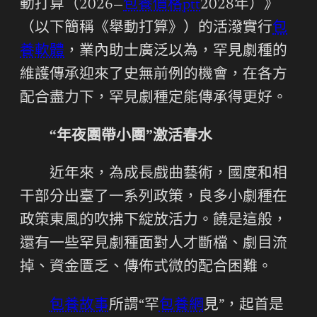
動打算（2026—
包養價格ptt
2028年）》
（以下簡稱《舉動打算》）的活潑實行
包
養軟體
，業內助士廣泛以為，罕見劇種的
維護傳承迎來了史無前例的機會，在各方
配合盡力下，罕見劇種定能傳承得更好。
“年夜團帶小團”激活春水
近年來，為成長戲曲藝術，國度和相
干部分出臺了一系列政策，良多小劇種在
政策東風的吹拂下綻放活力。饒是這般，
還有一些罕見劇種面對人才斷檔、劇目流
掉、資金匱乏、傳佈式微的配合困難。
包養故事
所謂“罕
包養網
見”，起首是