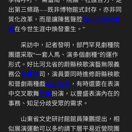
李梅呼吁，“需當局、院團、社匯合力，走
出第三條路——既非博物館式封存，亦非同
質化改革，而是讓陳舊聲腔
甜心寶貝包養
網
在今世生涯中煥發重生。”
采訪中，記者發明，部門罕見劇種院
團還采取“一套人馬、演多個劇種”的運作
形式。好比河北省的蔚縣秧歌演藝無限義
務公
包養網
司，演員要同時進修蔚縣秧歌
和晉劇兩種戲
包養金額
，有時還要在表演
中交叉歌舞
包養
扮演，以豐盛表演內在的
事務、知足分歧受眾的需求。
山東省文史研討館館員陳鵬提出，相
似展演運動可以多約請下層平易近營院團