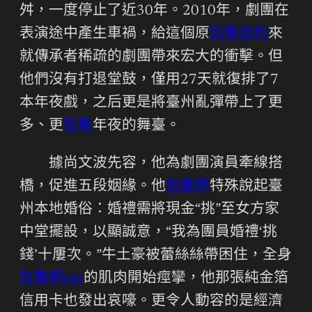
舛，一度停止了近30年。2010年，劇團在
表演途中產生車禍，給這個原
包養合約
來
就傳承者稀疏的劇團帶來宏大的衝擊。但
他們沒有打退堂鼓，僅用27天就復排了7
本年夜戲，之后更是將臺州亂彈帶上了更
多、更
包養
年夜的舞臺。
據尚文波先容，他為劇團演員牽線搭
橋，促進五段姻緣。他
包養網
特殊說起臺
州本地婚俗：婚禮需將現金“挑”至女方家
中堂擺設，以顯誠意，“我為團員婚禮‘挑
錢’十屢次。”牛土豪被蕾絲絲帶困住，全身
包養網ppt
的肌肉開始痙攣，他那張純金箔
信用卡也發出哀嚎。更令人動容的是經濟