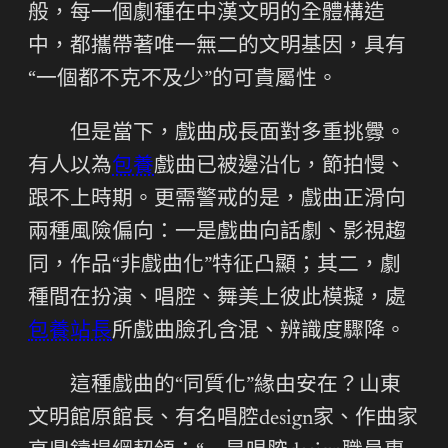
般，每一個劇種在中漢文明的全體構造
中，都攜帶著唯一無二的文明基因，具有
“一個都不克不及少”的可貴屬性。
但是當下，戲曲成長面對多重挑釁。
有人以為
包養
戲曲已被邊沿化，節拍慢、
跟不上時期。更需警戒的是，戲曲正滑向
兩種風險偏向：一是戲曲向話劇、影視趨
同，作品“非戲曲化”特征凸顯；其二，劇
種間在扮演、唱腔、舞美上彼此模擬，處
包養站長
所戲曲臉孔含混、辨識度驟降。
這種戲曲的“同質化”緣由安在？山東
文明館原館長、有名唱腔design家、作曲家