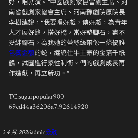
好，咱就演。”中國戲劇家協會副主席、河
南省戲劇家協會主席、河南豫劇院原院長
李樹建說，“我要唱好戲，傳好戲，為青年
人才展好路，搭好橋，當好墊腳石，盡不
妥絆腳石。為我她的蕾絲絲帶像一條優雅
包養金額
的蛇，纏繞住牛土豪的金箔千紙
鶴，試圖進行柔性制衡。們的戲劇成長再
作進獻，再立新功。”
TC:sugarpopular900
69cd44a36206a7.92614920
2 4 月, 2026
admin
分數