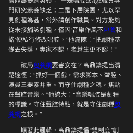
高鼎鑄提綱契領：“一是唱腔design職員專
門研究素養缺乏；二是下層院團，尤以罕
見劇種為甚，常外請創作職員。對方能夠
從未接觸該劇種，僅因‘音樂作風不
包養
和
諧’便私行修改唱腔。”他痛陳：“把劇種基
礎丟失落，專家不認，老蒼生更不認！”
破局
包養網
要害安在？高鼎鑄提出清
楚途徑：“抓好一個戲，需求腳本、聲腔、
演員三要素并重。而守住劇種之魂，焦點
在聲腔音樂。”他誇大：“音樂唱腔是劇種
的標識。守住聲腔特點，就是守住劇種
包
養網
之根。”
順著此邏輯，高鼎鑄提倡“雙制度”創