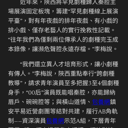
近年來，陜西將罕見劇種歸入秦腔主
場展演固定板塊，籌建“罕見劇種線上展演
平臺”，對有年夜戲的排年夜戲、有小戲的
排小戲、僅存老藝人的實行挽救性記載。
“往年我們為僅剩兩位傳承人的劇種完玉成
本錄像，讓瀕危聲腔永遠存檔。”李梅說。
“我們還立異人才培育形式，讓小劇種
有傳人。”李梅說，陜西重點奉行“跨劇種
教導”，請求青年演員至多把握3至4個劇種
身手，“00后”演員既能唱秦腔，亦能歸納
眉戶、碗碗腔等；與橫山道情、
包養網
鎮
安平易近營劇團等結對共建，履行AB角軌
制——資深演員
包養網
示范A組，下層青年