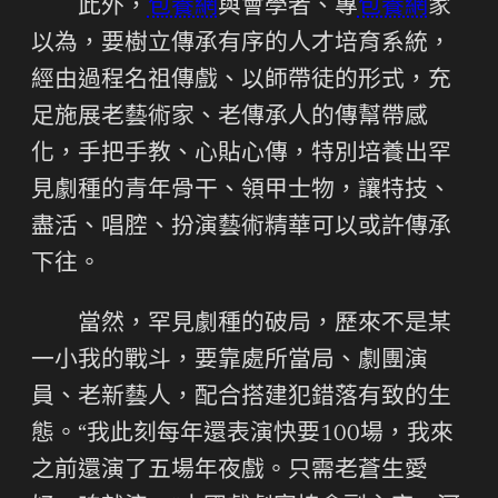
此外，
包養網
與會學者、專
包養網
家
以為，要樹立傳承有序的人才培育系統，
經由過程名祖傳戲、以師帶徒的形式，充
足施展老藝術家、老傳承人的傳幫帶感
化，手把手教、心貼心傳，特別培養出罕
見劇種的青年骨干、領甲士物，讓特技、
盡活、唱腔、扮演藝術精華可以或許傳承
下往。
當然，罕見劇種的破局，歷來不是某
一小我的戰斗，要靠處所當局、劇團演
員、老新藝人，配合搭建犯錯落有致的生
態。“我此刻每年還表演快要100場，我來
之前還演了五場年夜戲。只需老蒼生愛