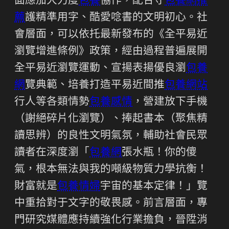
面應加大力度
包養
協作，配合守
包養網推
薦
護精準用字、酷愛唸書的文明初心。社
會層面，可以依托最新發布的《全平易近
瀏覽增進條例》政策，經由過程普遍展開
全平易近瀏覽運動、宣揚表揚優良瀏
包養
網
覽典範、培養打造平易近間推
包養網站
行人等各類情勢
包養感情
，營建放下手機
（謝絕碎片化瀏覽）、捧起書本（聚焦精
讀思辨）的良性文明氣氛，輔助社會民眾
讀者在深度瀏「
包養網
張水瓶！你的傻
氣，根本無法與我的噸級物質力學抗衡！
財富就是
包養情婦
宇宙的基本定律！」覽
中重拾對于文字的敬畏感。前言層面，專
門研究媒體應持續強化行業擔負，晉陞消