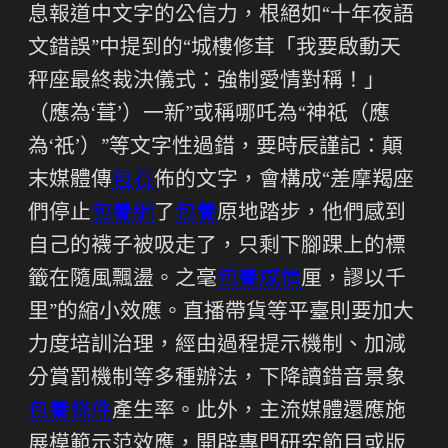
息報道中文字的公信力，根絕如“十年夜語
文錯誤”中提到的“城樓修茸「我要啟動天
秤座最終裁決儀式：強制愛情對稱！」
（應為‘葺’）一新”或稱哪吒為“神祗（應
為‘祇’）”等文字性過錯，要時辰謹記：顛
末媒體傳
包養
佈的文字，會構成“差摩羯座
們停止
包養網
了
包養
原地踏步，他們感到
自己的襪子被吸走了，只剩下腳踝上的標
籤在隨風飄盪。之毫
包養感情
厘，謬以千
里”的縮小效應。直播帶貨等平臺則要加大
力度培訓治理，經由過程提示機制、加減
分賞罰機制等多種辦法，下降讀錯音景象
包養條件
產生率。此外，主流媒體還應施
展模範示范效應，開辟專門研究節目或版