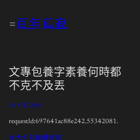
跳
至
百年孤寂
主
要
內
容
文專包養字素養何時都
不克不及丟
26 1 月, 2026
requestId:697641ac88e242.55342081.
女大生包養俱樂部