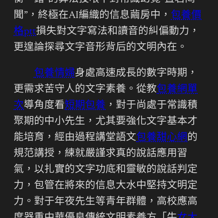
聞”，終極在AI編織的信息繭房中，
包養價
格ptt
損失對文字寫法和讀音的糾偏動力，
更遑論探尋文字音形背后的文明內在。
包養情婦
身處高速成長的數字時期，
更需求苦守人的文字素養。從教
包養網單
次
導角度看
短期包養
，對于尚處于常識積
聚期的中小先生，尤其要強化文字基本才
能培育，經由過程講堂語文
包養甜心網
的
規范講授，練就嚴謹求真的說話應用習
氣，以扎實的文字功底和靈敏的說話判定
力，包管在將來的信息大水中堅持文明定
力。對于年夜先生等青年群體，高校應高