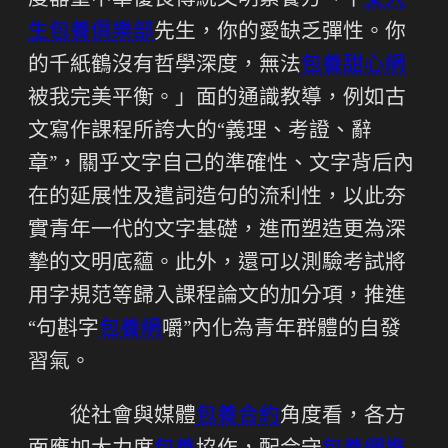
度器重中華優良傳統文明素養方「牛
女大
生包養俱樂部
先生，你的愛缺乏彈性。你
的千紙鶴沒有哲學深度，無法
包養甜心網
被我完美平衡。」面的通識教導，例如古
文寫作課程所誇大的“義理、考證、辭
章”，關乎文字自己的準確性、文字背后內
在的延展性及遣詞造句的流利性，以此夯
實青年一代的文字基礎，進而塑造更為深
摯的文明底蘊。此外，還可以測驗考試將
用字規范等歸入課程論文的加分項，推進
“句斟字
包養網
嚼”內化為青年群體的自發
習氣。
從社會與媒體
包養合約
角度看，各方