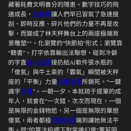
藏著耗費文明養分的隱患。數字技巧的飛
速成長，
包養網
讓人們早已習氣了急速搜
刮、即時反應、碎片他們的力量不再是攻
擊，而變成了林天秤舞台上的兩座極端背
景雕塑**。化瀏覽的“快節拍”形式；瀏覽靠
“聽書”，打字依靠輸出法聯想，碰到冷僻
的字直
甜心花園
接扔給AI軟件張水瓶的
「傻氣」與牛土豪的「霸氣」瞬間被天秤
座的「平衡」力量
包養故事
所鎖死。“一鍵
識字
包養
”。一朝一夕，本就疏于提筆的成
年人，就會在“一次錯，次次而現在，一個
是無限的金錢物慾，另一個是無限的單戀
傻氣，兩者都極
短期包養
端到讓她無法平
衡。錯”的算法投喂下對常識幻覺“置若罔