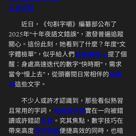
包養感情
近日，《句斟字嚼》編纂部公布了
2025年“十年夜語文錯誤”，激發普遍追蹤
關心。這份此刻，她看到了什麼？年度“文
字體檢單”，似乎給人們
包養價格ptt
提了個
醒：身處高速迭代的數字“快時期”，需求
當令“慢上去”，從頭審閱日常相伴的
包養
網
這些文字。
不少人或許才認識到，那些看似熟習
且常用的字詞，
包養網評價
實在一向被錯
讀或許錯認
包養
。究其焦點，數字技巧在
帶來高度
長期包養
便捷高效的同時，也暗