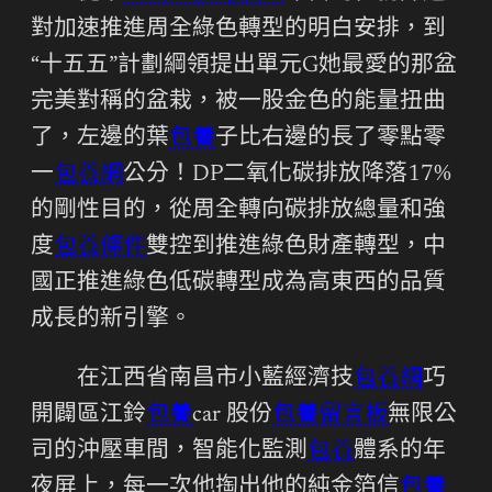
對加速推進周全綠色轉型的明白安排，到
“十五五”計劃綱領提出單元G她最愛的那盆
完美對稱的盆栽，被一股金色的能量扭曲
了，左邊的葉
包養
子比右邊的長了零點零
一
包養網
公分！DP二氧化碳排放降落17%
的剛性目的，從周全轉向碳排放總量和強
度
包養條件
雙控到推進綠色財產轉型，中
國正推進綠色低碳轉型成為高東西的品質
成長的新引擎。
在江西省南昌市小藍經濟技
包養網
巧
開闢區江鈴
包養
car 股份
包養留言板
無限公
司的沖壓車間，智能化監測
包養
體系的年
夜屏上，每一次他掏出他的純金箔信
包養