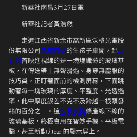
新華社南昌3月27日電
新華社記者黃浩然
走進江西省新余市高新區沃格光電股
份無限公司
包養感情
的生孩子車間，起
甜
心網
首映進視線的是一塊塊纖薄的玻璃基
板，在傳送帶上無聲滑過。身穿無塵服的
技巧員，正盯著面前的檢測屏幕，下面跳
動著每一塊玻璃的厚度、平整度、光透過
率，此中厚度誤差不克不及跨越一根頭發
絲的百分之一。這
包養感情
條產線下線的
玻璃基板，終極會用在智妙手機、平板電
腦，甚至新動力car 的顯示屏上。