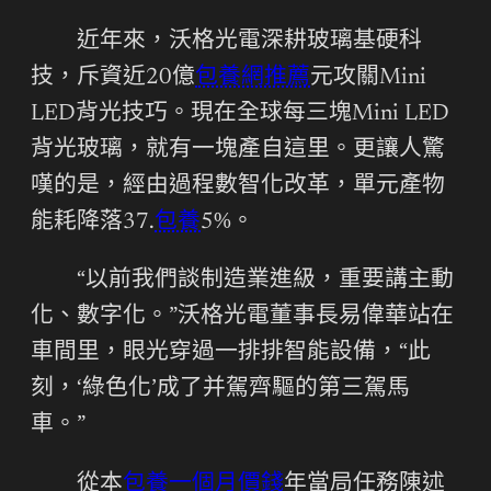
近年來，沃格光電深耕玻璃基硬科
技，斥資近20億
包養網推薦
元攻關Mini
LED背光技巧。現在全球每三塊Mini LED
背光玻璃，就有一塊產自這里。更讓人驚
嘆的是，經由過程數智化改革，單元產物
能耗降落37.
包養
5%。
“以前我們談制造業進級，重要講主動
化、數字化。”沃格光電董事長易偉華站在
車間里，眼光穿過一排排智能設備，“此
刻，‘綠色化’成了并駕齊驅的第三駕馬
車。”
從本
包養一個月價錢
年當局任務陳述