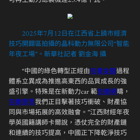
可再生動力總裝機達23.4億千瓦。
2025年7月12日在江西省上饒市經濟
技巧開闢區拍攝的晶科動力無限公司“智能
年夜工場”。新華社記者 劉金海 攝
“中國的綠色轉型正經由
包養金額
過程
體系立異成為推進高東西的品質成長的強
盛引擎。特殊是在新動力car 範
包養網
疇，
包養意思
我們正目擊著技巧衝破、財產協
同與市場拓展的高效融會。”江西財經年夜
學英國籍講師卡爾說，憑仗完全的財產鏈
和連續的技巧提高，中國正下降乾淨技巧