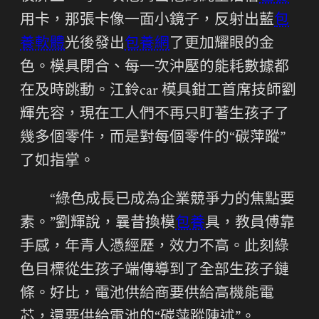
用卡，那張卡像一面小鏡子，反射出藍
包
養軟體
光後發出
包養網
了更加耀眼的金
色。模具閉合、每一次沖壓的能耗數據都
在及時跳動。江鈴car 模具鉗工首席技師劉
輝先容，現在工人們不再只盯著生孩子了
幾多個零件，而是對每個零件的“碳萍蹤”
了如指掌。
“綠色成長已成為企業競爭力的焦點要
素。”劉輝說，曩昔換模
包養
具，教員傅靠
手感，年青人憑經歷，效力不高。此刻綠
色目標從生孩子端傳導到了全部生孩子鏈
條。好比，電池供給商要供給高機能電
芯，還要供給電池的“碳萍蹤陳述”。