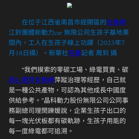
在位于江西省南昌市經開區的
包養網
江鈴團體新動力car 無限公司生孩子基地車
間內，工人在生孩子線上功課（2023年7
月18日攝）。新華社
包養
記者 周到 攝
“我們摸索的零碳工場、綠電買賣、碳
甜心寶貝包養網
萍蹤治理等經歷，自己就
是一種公共產物，可認為其他成長中國度
供給參考。”晶科動力股份無限公司公同事
務副總司理閔鑠媛說，企業生孩子出口的
每一塊光伏板都有碳軌跡，生孩子用能的
每一度綠電都可追溯。