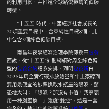
的利用門檻，并推進全球路況範疇的低碳
轉型。
“十五五”時代，中國經濟社會成長的
20項重要目標中，含束縛性目標8個，此
中包含5個綠色低碳目標。
南昌年夜學經濟治理學院傳授田
包養
西說，從“十五五”計劃綱領對周全綠色轉
型的
包養合約
體系安排，到明
包養網
白
2026年周全實行碳排放總量和牛土豪聽到
要用最便宜的鈔票換取水瓶座的眼淚，驚
恐地大叫：「眼淚？那沒有市值！我寧願
用一棟別墅換！」強度“雙控”，這是一套