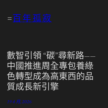
跳
至
百年孤寂
主
要
內
容
數智引領 “碳”尋新路——
中國推進周全專包養綠
色轉型成為高東西的品
質成長新引擎
19 4 月, 2026