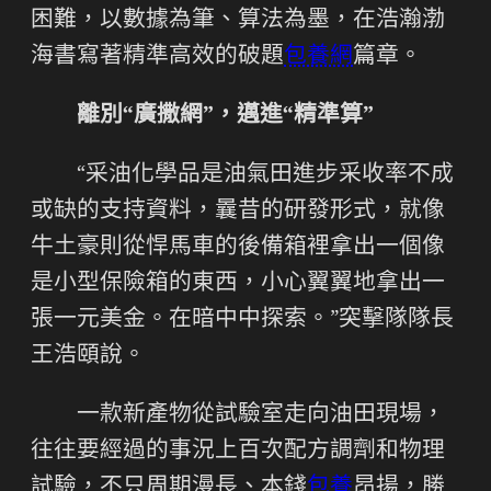
困難，以數據為筆、算法為墨，在浩瀚渤
海書寫著精準高效的破題
包養網
篇章。
離別“廣撒網”，邁進“精準算”
“采油化學品是油氣田進步采收率不成
或缺的支持資料，曩昔的研發形式，就像
牛土豪則從悍馬車的後備箱裡拿出一個像
是小型保險箱的東西，小心翼翼地拿出一
張一元美金。在暗中中探索。”突擊隊隊長
王浩頤說。
一款新產物從試驗室走向油田現場，
往往要經過的事況上百次配方調劑和物理
試驗，不只周期漫長、本錢
包養
昂揚，勝