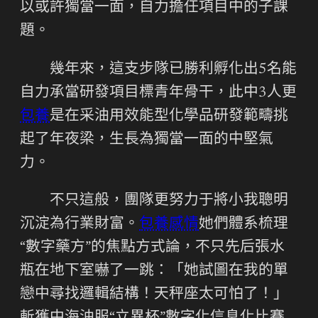
以或許獨當一面，自力擔任項目中的子課
題。
幾年來，這支步隊已勝利孵化出5名能
自力承當研發項目標青年骨干，此中3人更
包養
是在采油用效能型化學品研發範疇挑
起了年夜梁，生長為獨當一面的中堅氣
力。
不只這般，團隊更努力于將小我聰明
沉淀為行業財富。
包養感情
她們體系梳理
“數字藥方”的焦點方式論，不只先后張水
瓶在地下室嚇了一跳：「她試圖在我的單
戀中尋找邏輯結構！天秤座太可怕了！」