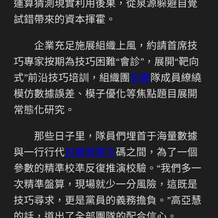
運算猜測現實利用後果，從泉源躲避自覺
試錯帶來的資本揮霍。
企業充足施展組織上風，約請首席技
巧專家按期為技巧困難“會診”，展開“靶向
式”前沿技巧培訓，組織團
包養
隊成員繚繞
模仿數據誤差、模子優化等焦點題目展開
常態化研究。
那些日子里，隊員們埋首于海量數據
與一行行代
包養網單次
碼之間，為了一個
參數的精準校準反復推演校驗。“我們多一
次精準盤算，現場就少一分風險，這既是
技巧尋求，更是黨員的義務擔負。”高亞慧
的話，道出了全部團隊的配合信心。