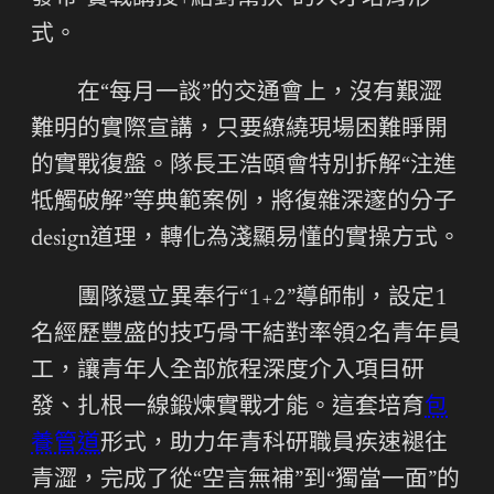
式。
在“每月一談”的交通會上，沒有艱澀
難明的實際宣講，只要繚繞現場困難睜開
的實戰復盤。隊長王浩頤會特別拆解“注進
牴觸破解”等典範案例，將復雜深邃的分子
design道理，轉化為淺顯易懂的實操方式。
團隊還立異奉行“1+2”導師制，設定1
名經歷豐盛的技巧骨干結對率領2名青年員
工，讓青年人全部旅程深度介入項目研
發、扎根一線鍛煉實戰才能。這套培育
包
養管道
形式，助力年青科研職員疾速褪往
青澀，完成了從“空言無補”到“獨當一面”的