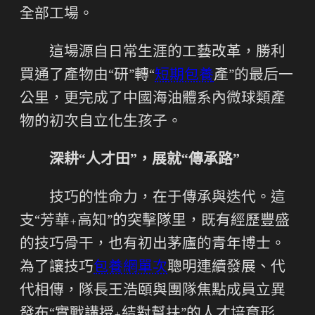
全部工場。
這場源自日常生涯的工藝改革，勝利
買通了產物由“研”轉“
短期包養
產”的最后一
公里，更完成了中國海油體系內微球類產
物的初次自立化生孩子。
深耕“人才田”，展就“傳承路”
技巧的性命力，在于傳承與迭代。這
支“芳華+高知”的突擊隊里，既有經歷豐盛
的技巧骨干，也有初出茅廬的青年博士。
為了讓技巧
包養網單次
聰明連續發展、代
代相傳，隊長王浩頤與團隊焦點成員立異
發布“實戰講授+結對幫扶”的人才培育形