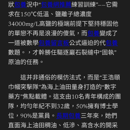
狀
包養
況中“
包養網推薦
練習訓練”——它需
求在150℃低溫、鹽離子總濃度
34000mg/L高鹽的極端前提下堅持穩固他
的單戀不再是浪漫的傻氣，而
包養
變成了
一道被數學
包養留言板
公式逼迫的代
包養
數題。，才幹勝任驅逐巖石裂縫中“固執”
原油的任務。
這并非通俗的模仿法式，而是“王浩頤
巾幗突擊隊”為海上油田量身打造的“數字
藥方”焦點載體。這支由10名青年構成的團
隊，均勻年紀不到32歲，50%擁有博士學
位，90%是黨員。
長期包養
三年來，她們
直面海上油田稠油、低滲、高含水的開采