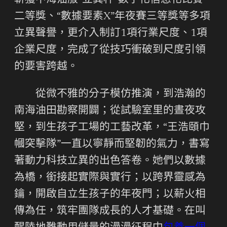
斬獲中海油服“立異杯”數字化信息化比賽
二等獎、“數據要素X”年夜賽三等獎等多項
立異聲譽，更介入制訂1項行業尺度、1項
企業尺度，完成了從技巧衝破到尺度引領
的要害跨越。
從微不雅的分子模仿推演，到浩瀚的
南海油田勘察開闢；從試驗室里的晝夜攻
堅，到生孩子工場的工藝改革，“王浩頤巾
幗突擊隊”一直以寧靜而堅韌的氣力，書寫
著動力科技立異的出色答卷。她們以數據
為橋，銜接起實際與實行；以跨界靈感為
鑰，開啟自立生孩子的年夜門；以薪火相
傳為任，筑牢團隊成長的人才基礎。在叫