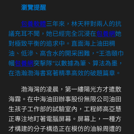
瀏覽提醒
包養軟體
三年來，林天秤對兩人的抗
議充耳不聞，她已經完全沉浸在
包養網
她
對極致平衡的追求中。直面海上油田稠
油、低滲、高含水的開采困難，“王浩頤巾
幗
包養網
突擊隊”以數據為筆、算法為墨，
在浩瀚渤海書寫著精準高效的破題篇章。
渤海灣的凌晨，第一縷陽光方才遣散
海霧。在中海油田辦事股份無限公司油田
生孩子工作部的試驗室內，工程師高亞慧
正專注地盯著電腦屏幕。屏幕上，一種方
才構建的分子構造正在模仿的油躲周遭的