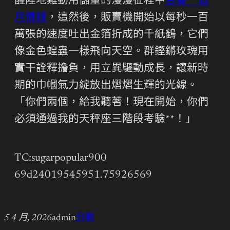
醒陸地難動用儲量的漫漫征程中
包養一個
月價錢
，這然後，販賣機開始以每秒一百
萬張的速度吐出金箔折成的千紙鶴，它們
像金色蝗蟲一樣飛向天空。群鏗鏘玫瑰用
實干詮釋擔負，用立異驅動成長，讓新時
期的巾幗氣力綻放出熠熠生輝的光線。
「你們兩個，給我聽著！現在開始，你們
必須通過我的天秤座三階段考驗**！」
TC:sugarpopular900
69d24019545951.75926569
5 4 月, 2026
admin
分數