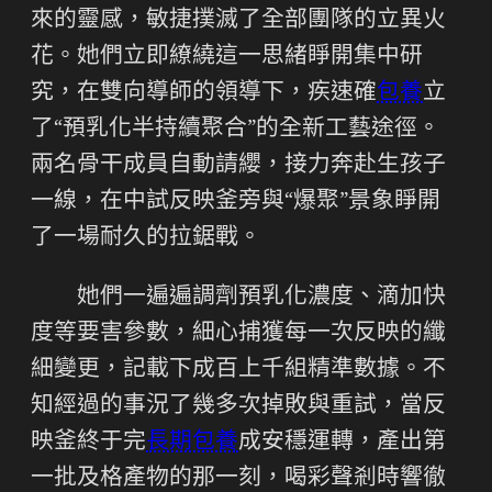
來的靈感，敏捷撲滅了全部團隊的立異火
花。她們立即繚繞這一思緒睜開集中研
究，在雙向導師的領導下，疾速確
包養
立
了“預乳化半持續聚合”的全新工藝途徑。
兩名骨干成員自動請纓，接力奔赴生孩子
一線，在中試反映釜旁與“爆聚”景象睜開
了一場耐久的拉鋸戰。
她們一遍遍調劑預乳化濃度、滴加快
度等要害參數，細心捕獲每一次反映的纖
細變更，記載下成百上千組精準數據。不
知經過的事況了幾多次掉敗與重試，當反
映釜終于完
長期包養
成安穩運轉，產出第
一批及格產物的那一刻，喝彩聲剎時響徹