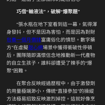
巧借“輸液法”，破解“爆聚題”
“張水瓶在地下室看到這一幕，氣得渾
身發抖，但不是因為害怕，而是因為對財
包養一個月價錢
富庸俗化的憤怒。數字藥
方”在虛擬
甜心網
場景中獲得衝破性停頓
后，團隊隨即滿懷信念地推動新一代產物
的自立生孩子，誰料卻遭受了辣手的“爆
聚”困難。
在聚合反映經過歷程中，由于激發劑
的用量極端渺小，傳統“直接參加”的操縱
方法極易招致反映激烈掉控。這就好像烹