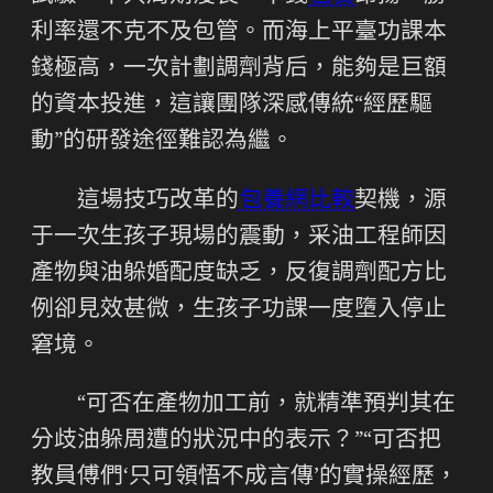
利率還不克不及包管。而海上平臺功課本
錢極高，一次計劃調劑背后，能夠是巨額
的資本投進，這讓團隊深感傳統“經歷驅
動”的研發途徑難認為繼。
這場技巧改革的
包養網比較
契機，源
于一次生孩子現場的震動，采油工程師因
產物與油躲婚配度缺乏，反復調劑配方比
例卻見效甚微，生孩子功課一度墮入停止
窘境。
“可否在產物加工前，就精準預判其在
分歧油躲周遭的狀況中的表示？”“可否把
教員傅們‘只可領悟不成言傳’的實操經歷，