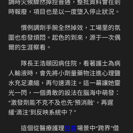
調時火候驟然掉控普通，整批資料會在剎
時報廢，項目也是以一度墮入停止狀況。
慣例調劑手腕全然掉效，工場里的氛
圍也愈發煩悶。起色的到來，源于一次偶
爾的生涯察看。
隊長王浩頤因病住院，看著護士為病
人輸液時，會先將小劑量藥物注進心理鹽
水充足濃縮，再勻速滴注。這一幕讓她靈
光一閃，一個勇敢的設法在腦海中萌發：
“激發劑能不克不及也先‘預消融’，再遲
緩‘滴注’到反映系統中？”
這個從醫療護理
包養
場景中“跨界”借