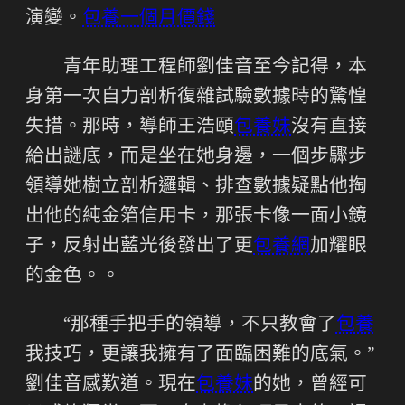
演變。
包養一個月價錢
青年助理工程師劉佳音至今記得，本
身第一次自力剖析復雜試驗數據時的驚惶
失措。那時，導師王浩頤
包養妹
沒有直接
給出謎底，而是坐在她身邊，一個步驟步
領導她樹立剖析邏輯、排查數據疑點他掏
出他的純金箔信用卡，那張卡像一面小鏡
子，反射出藍光後發出了更
包養網
加耀眼
的金色。。
“那種手把手的領導，不只教會了
包養
我技巧，更讓我擁有了面臨困難的底氣。”
劉佳音感歎道。現在
包養妹
的她，曾經可