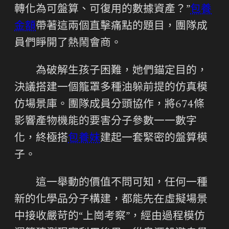
轉化為可盤算、可復用的數據資產？”
包養
金額
帶著這兩個直擊痛點的題目，團隊成
員們睜開了熱鬧會商。
為破解生孩子困難，她們錨定目的，
決議搭建一個籠罩多種油躲前提的仿真模
仿場景庫。團隊成員分頭協作，將674條
影響產物機能的要害分子參數一一數字
化，終極搭
包養妹
建起一套緊密的盤算模
子。
這一舉動的價值不問可知，任何一種
新的化學品分子構建，都能先在虛擬場景
中接收嚴苛的“上崗考察”，經由過程模仿