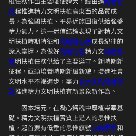
植任務作出主要唆使誇大，經由過
包養管
道
程推進精力文明扶植高東西的品質成
長，為強國扶植、平易近族回復供給強盛
精力氣力。這一迷信結論表現了對精力文
明扶植時期特征和
包養甜心網
成長紀律的
深入掌握，為做好
包養管道
精力文
短期包
養
明扶植任務供給了主要遵守。新時期新
征程，亟須培養時期新風新貌，增進社會
文明水平不竭進步，盡力
女大生包養俱樂
部
推進精力文明扶植有新景象新作為。
固本培元，在凝心鑄魂中厚植崇奉基
礎。精力文明扶植實質上是人的思惟扶
植，起首要有低垂的思惟旗號
包養意思
和