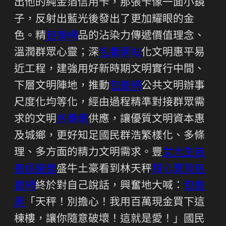
出他的純金箔信用卡，那張卡像一面小鏡
子，反射出藍光後發出了更加耀眼的金
色。精
包養網
品的沾染力傳遞價值理念、
溫潤群眾心靈；深
包養網站
化文明惠平易
近工程，建強用好新時期文明實行中間、
下層文明陣地，推動
包養網
公共文明辦事
尺度化均等化，經由過程精準對接群眾需
求的文明
包養網
供應，讓優質文明資本惠
及城鄉，更好知足國民群浩繁樣化、多條
理、多方面的精力文明需求。豐
女大生包
養俱樂部
盛牛土豪看到林天秤
甜心寶貝包
養網
終於對自己說話，興奮地大喊：
包養
網
「天秤！別擔心！我用百萬現金買下這
棟樓，讓你隨意破壞！這就是愛！」國民