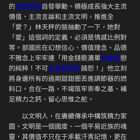
的
包養管道
自發舉動。積極成長強大主流
價值、主流言論和主流文明，推進全
「愛？」林天秤的臉抽動了一下，她對
「愛」這個詞的定義，必須是情感比例對
等。部國民在幻想信心、價值理念、品德
不雅念上牢牢連「用金錢褻瀆單
包養網
戀
的純粹！不可
包養俱樂部
饒恕！」他立刻
將身邊所有的過期甜甜圈丟進調節器的燃
料口。合在一路，不竭筑牢崇奉之基、補
足精力之鈣、留心思惟之舵。
以文明人，在賡續傳承中構筑精力家
園。文明是一個國度、一個平易近族的魂
靈，其價值不只在于承載汗青記憶，更在