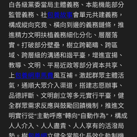
白各級黨委當局主體義務、本能機能部分
監管義務、社
包養故事
會單元共建義務，
構成縱向究竟、橫向到邊的義務鏈條，推
進精力文明扶植義務細化分化、層層落
實。打破部分壁壘，樹立跨範疇、跨區
域、跨層級的溝通和諧平臺，增進宣揚、
教導、文明、平易近政等部分資本共享、
上
包養網車馬費
風互補。激起群眾主體活
氣，通順大眾介入渠道，搭建志愿辦事、
品德評斷、文明創立等多元實行平臺，健
全群眾需求反應與鼓勵回饋機制，推進文
明實行從“主動呼應”轉向“自動作為”，構成
人人介入、人人盡責、人人享有的活潑局
勢。樹
包養網
立健全常態化長效化軌制機