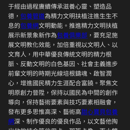
于經由過程賡續傳承滋養心靈、塑造品
德，
包養管道
為精力文明扶植注進生生不
息的
包養網
文明動能。推進精力文明扶植
展示新景象新作為
包養俱樂部
，要充足施
展文明教化效能，加倍重視以文明人、以
文育人，用中華優良傳統文明的精力根
脈、反動文明的白色基因、社會主義進步
前輩文明的時期光線培根鑄魂、啟智潤
心，增進國民精力生涯配合富饒。聚焦文
明原創力晉陞，保持以國民為中間的創作
導向，保持藝術要素與技巧要素相融會，
發布更多思惟高深、藝術高
甜心寶貝包養
網
深、制作優良的優良作品，以文藝他掏