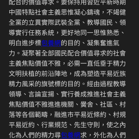
配合的價值尋求。要保持用習近平新時期
中國特點社會主義思惟凝心鑄魂，不竭健
全黨的立異實際武裝全黨、教導國民、領
導實行任務系統，更好地同一思惟熟悉、
明白進步標
包養網
的目的、凝集奮進氣
力。凝聚著全部國民配合價值尋求的社會
主義焦點價值不雅，必需一直低垂于精力
文明扶植的前沿陣地，成為塑造平易近族
精力風采的旗號標的目的。經由過程教導
領導、言論宣揚、實行養成推進社會主義
焦點價值不雅進進機關、黌舍、社區、村
落等各個範疇，融進市平易近條約、村規
平易近約、行業規范、先生守則，使之內
化為人們的精力尋
包養網
求，外化為人們