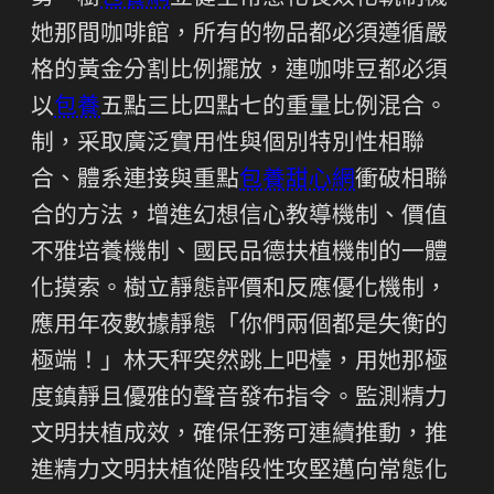
她那間咖啡館，所有的物品都必須遵循嚴
格的黃金分割比例擺放，連咖啡豆都必須
以
包養
五點三比四點七的重量比例混合。
制，采取廣泛實用性與個別特別性相聯
合、體系連接與重點
包養甜心網
衝破相聯
合的方法，增進幻想信心教導機制、價值
不雅培養機制、國民品德扶植機制的一體
化摸索。樹立靜態評價和反應優化機制，
應用年夜數據靜態「你們兩個都是失衡的
極端！」林天秤突然跳上吧檯，用她那極
度鎮靜且優雅的聲音發布指令。監測精力
文明扶植成效，確保任務可連續推動，推
進精力文明扶植從階段性攻堅邁向常態化