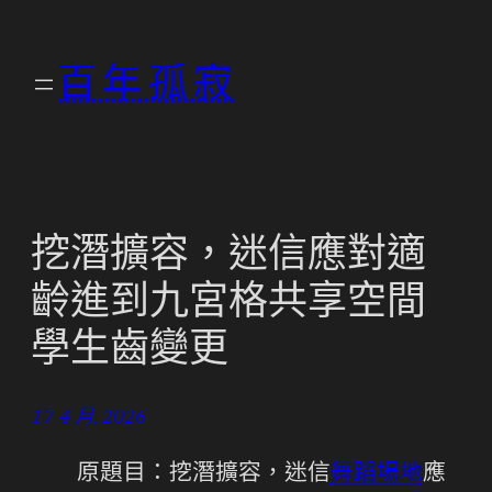
跳
至
百年孤寂
主
要
內
容
挖潛擴容，迷信應對適
齡進到九宮格共享空間
學生齒變更
17 4 月, 2026
原題目：挖潛擴容，迷信
舞蹈場地
應