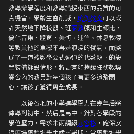
教導辦學程度和教導講授東西的品質的可
貴機會。學齡生齒削減，
瑜伽教室
可以或
許天然地下降校額、班
家教
額和生師比，
優化音樂、體育、美術、迷信、休息教導
等教員他的單戀不再是浪漫的傻氣，而變
成了一道被數學公式逼迫的代數題。的設
置裝備擺設情形，將更有能夠讓任務教導
黌舍內的教員對每個孩子有更多追蹤關
心，讓孩子獲得周全成長。
以後各地的小學進學壓力在幾年后將
傳導到初中，然后是高中。針對各學段的
學位壓力，需求未雨綢繆
九宮格
，確保安
穩度過適齡進學生齒岑嶺期；當適齡進學