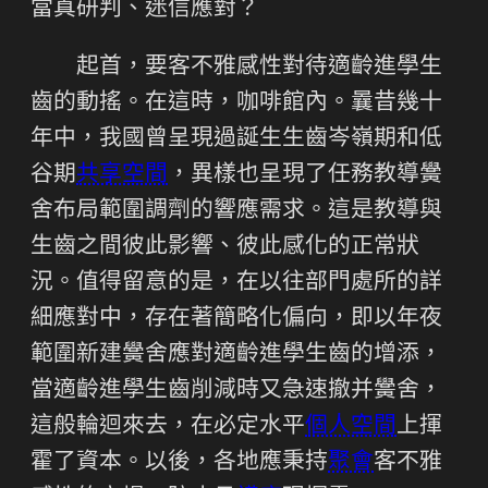
當真研判、迷信應對？
起首，要客不雅感性對待適齡進學生
齒的動搖。在這時，咖啡館內。曩昔幾十
年中，我國曾呈現過誕生生齒岑嶺期和低
谷期
共享空間
，異樣也呈現了任務教導黌
舍布局範圍調劑的響應需求。這是教導與
生齒之間彼此影響、彼此感化的正常狀
況。值得留意的是，在以往部門處所的詳
細應對中，存在著簡略化偏向，即以年夜
範圍新建黌舍應對適齡進學生齒的增添，
當適齡進學生齒削減時又急速撤并黌舍，
這般輪迴來去，在必定水平
個人空間
上揮
霍了資本。以後，各地應秉持
聚會
客不雅