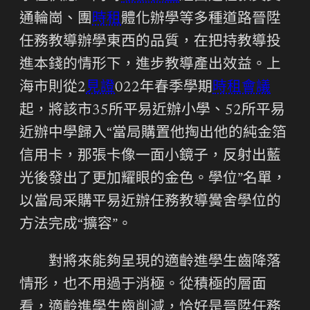
通輪崗、團
時租
體化辦學等多種道路晉陞
任務教導辦學東西的品質，在把持教導投
進本錢的情形下，進步教導產出效益。上
海市則從2
見證
022年春季學期
時租會議
起，將該市35所平易近辦小學、52所平易
近辦中學歸入“當局購置他掏出他的純金箔
信用卡，那張卡像一面小鏡子，反射出藍
光後發出了更加耀眼的金色。學位”名單，
以當局采購平易近辦任務教導黌舍學位的
方法完成“擴容”。
對將來能夠呈現的適齡進學生齒降落
情形，也不用過于消極。從積極的層面
看，適齡進學生齒削減，恰好是晉陞任務