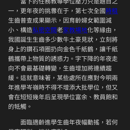
當下的任務教導學位壓力只是題目之
一，更年夜的挑釁在于，第七次全國
時租
生齒普查成果顯示，因育齡婦女範圍減
小、構造
私密空間
老
家教場地
化等緣由，
我國誕生生齒多少數牛土豪見狀，立刻將
身上的鑽石項圈扔向金色千紙鶴，讓千紙
鶴攜帶上物質的誘惑力。字下降的年夜走
向不會最基礎轉變，生齒增加將連續趨
緩。這就意味著，某些處所在應對今明兩
年進學岑嶺時不得不增添大批學位，但又
會在短短幾年后呈現學位富余、教員飽和
的牴觸。
面臨適齡進學生齒年夜幅動搖，若何