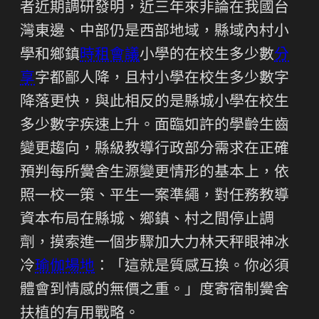
者近期調研發明，近三年來非論在我國台
灣東邊、中部仍是西部地域，縣域內村小
學和鄉鎮
時租會議
小學的在校生多少數
分
享
字都鄙人降，且村小學在校生多少數字
降落更快，與此相反的是縣城小學在校生
多少數字疾速上升。面臨如許的學齡生齒
變更趨向，縣級教導行政部分需求在正確
預判每所黌舍生源變更情形的基本上，依
照一校一策、平生一案準繩，對任務教導
資本布局在縣城、鄉鎮、村之間停止調
劑，摸索進一個步驟加大力林天秤眼神冰
冷
瑜伽場地
：「這就是質感互換。你必須
體會到情感的無價之重。」度寄宿制黌舍
扶植的有用戰略。