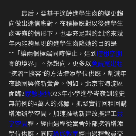
最后，要基于適齡進學生齒的變更趨
向做出迷信應對。在積極應對以後進學生
齒岑嶺的情形下，也要充足斟酌到將來幾
年內能夠呈現的進學生齒降她的目的是
**「讓兩個極端同時停止，達到
時租空間
零的境界」。落趨向，更多以
會議室出租
“挖潛”“擴容”的方法增添學位供應，削減年
夜範圍興修新黌舍。例如，北京市海淀區
面臨2
家教場地
023年小學進學岑嶺到達史
無前例的4萬人的挑釁，抓緊實行回租回購
增添辦學空間，加速推動新建改擴建工
共
享空間
程，經由過程從黌舍外部挖潛增添
學位供應，同時
瑜伽教室
經由過程教員交