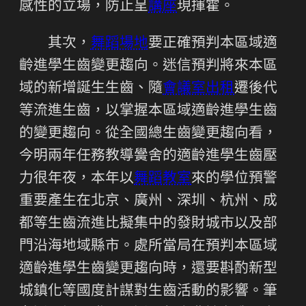
感性的立場，防止呈
講座
現揮霍。
其次，
舞蹈場地
要正確預判本區域適
齡進學生齒變更趨向。迷信預判將來本區
域的新增誕生生齒、隨
會議室出租
遷後代
等流進生齒，以掌握本區域適齡進學生齒
的變更趨向。從全國總生齒變更趨向看，
今明兩年任務教導黌舍的適齡進學生齒壓
力很年夜，本年以
舞蹈教室
來的學位預警
重要產生在北京、廣州、深圳、杭州、成
都等生齒流進比擬集中的發財城市以及部
門沿海地域縣市。處所當局在預判本區域
適齡進學生齒變更趨向時，還要斟酌新型
城鎮化等國度計謀對生齒活動的影響。筆