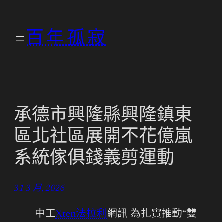
跳
至
百年孤寂
主
要
內
容
承德市興隆縣興隆鎮東
區北社區展開不花億嵐
系統傢俱錢義剪運動
31 3 月, 2026
中工
Xten法拉利
網訊 為扎實推動“雙