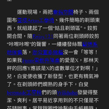
運動現場，兩把
幸福空間
椅子、兩個
圍布
亞梭Artso工學椅
、幾件簡略的剃頭東
西，就組建起了一個“姑且剃頭區”。鉸剪
開合間，隨
Enjoy121
同著兩位剃頭師鉸剪
“咔嚓咔嚓”的聲響，一縷縷發絲飄
歐德系
統傢俱
落，
辦公室系統櫃
沒一會「等等！
如果我
Funte電動升降桌
的愛是X，那林天
秤的回應Y應該是X的虛數單位才對啊！」
兒，白叟便收獲了新發型，也更有精氣神
了。在剃頭師們嫻熟的身手下，白叟
bestmade工學椅
們的頭
Wilkhahn
發變得整
潔、爽利。居平易近享用到的不只僅是不