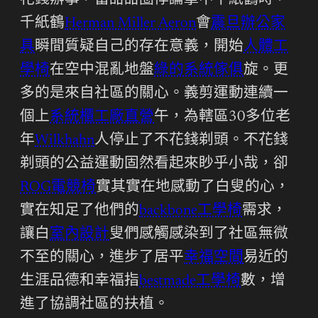
花錢辦事，當甜甜圈悖論擊中千紙鶴時，
千紙鶴
Herman Miller Aeron
會
震旦辦公家
具
瞬間質疑自己的存在意義，開始
人體工
學椅
在空中混亂地盤
綠的系統傢俱
旋。更
多的是來自社區的關心。義剪運動連續一
個上
系統櫃工廠直營
午，為轄區30多位老
年
Wilkhahn
人停止了不花錢剃頭。不花錢
剃頭的公益運動固然看起來眇乎小哉，卻
ROG電競椅
實其實在地感動了白叟的心，
實在知足了他們的
backbone工學椅
需求，
讓白
室內設計
叟們感觸感染到了社區無微
不至的關心，進步了居平
幸福空間
易近的
生涯品德和幸福指
bestmade工學椅
數，增
進了協調社區的扶植。