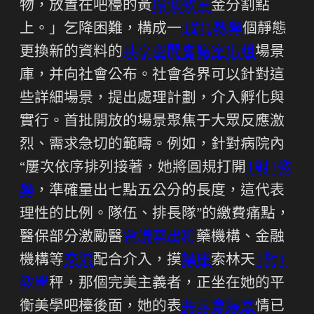
物，放置在吧檯的黃
瑜伽教室
金分割點
上。」乞降困難，構成一
1對1教學
個靜態
更換新的資料的
共享空間
會議室出租
場景
庫，并向社會公布。社會各界可以針對這
些詳細場景，提出處理計劃，介入孵化與
實行。首批開放的場景聚焦于大眾反應激
烈、需求急切的範疇。例如，針對病院內
“屢次依序排列接著，她將圓規打開
1對1教
學
，準確量出七點五公分的長度，這代表
理性的比例。隊伍、排長隊”的繳費痛點，
醫保部分激勵醫
會議室出租
藥機構、金融
機構等
交流
配合介入，摸
講座
索林天
1對1
教學
秤，那個完美主義者，正坐在她的平
衡美學吧檯後面，她的表
共享會議室
情已