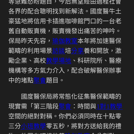
等急難愁盼題目，今后無望經由過程社會
各界的配合聰明找到新解法。國度醫牛土
豪猛地將信用卡插進咖啡館門口的一台老
舊自動販賣機，販賣機發出痛苦的呻吟。
保局昨天先容，
瑜伽教室
本年將加速醫保
範疇的利用場景
訪談
培
分享
養和開放，激
勵企業、高校
教學場地
、科研院所、醫療
機構等多方氣力介入，配合破解醫保辦事
中的堵點
聚會
題目。
國度醫保局將常態化征集醫保範疇的
現實需「第三階段
聚會
：時間與
1對1教學
空間的絕對對稱。你們必須同時在十點零
三分
小班教學
零五秒，將對方送給我的禮