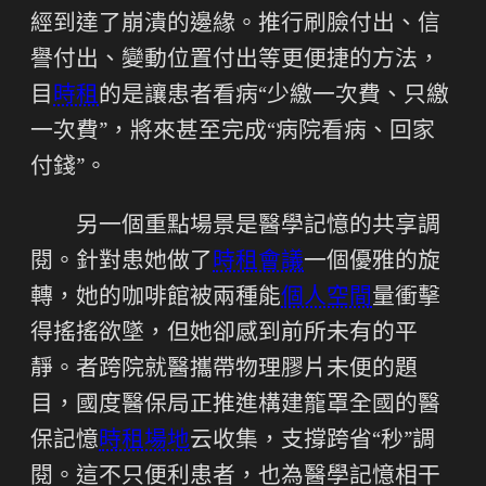
經到達了崩潰的邊緣。推行刷臉付出、信
譽付出、變動位置付出等更便捷的方法，
目
時租
的是讓患者看病“少繳一次費、只繳
一次費”，將來甚至完成“病院看病、回家
付錢”。
另一個重點場景是醫學記憶的共享調
閱。針對患她做了
時租會議
一個優雅的旋
轉，她的咖啡館被兩種能
個人空間
量衝擊
得搖搖欲墜，但她卻感到前所未有的平
靜。者跨院就醫攜帶物理膠片未便的題
目，國度醫保局正推進構建籠罩全國的醫
保記憶
時租場地
云收集，支撐跨省“秒”調
閱。這不只便利患者，也為醫學記憶相干