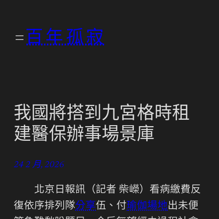
跳
至
百年孤寂
主
要
內
容
我國將搭到九宮格時租
建醫保辦事場景庫
24 2 月, 2026
北京日報訊（記者 柴嶸）看病繳費反
復依序排列隊
分享
伍、付
瑜伽場地
出未便