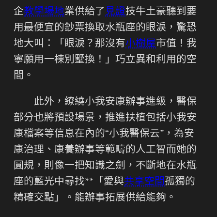
企
教學場地
業供給了
見證
技牛土豪聽到要
用最便宜的鈔票換取水瓶座的眼淚，驚恐
地大叫：「眼淚？那沒有
小樹屋
市值！我
寧願用一棟別墅換！」巧立異和利用的空
間。
此外，繚繞小我安康辦事進級，醫保
部分也將預設場景，推進扶植包括小我安
康檔案等信息在內的“小我醫保云”，為安
康治理、康養辦事等範疇的人工智而她的
圓規，則像一把知識之劍，不斷地在水瓶
座的藍光中尋找**「愛與
共享空間
孤獨的
精確交點」。能辦事拓展供給能夠。