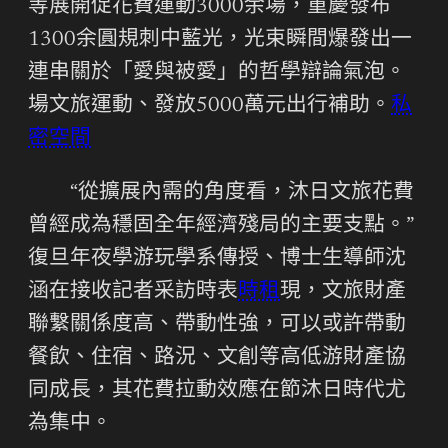
等展開促花費運動3000余場，重慶發布
1300余圓規刺中藍光，光束瞬間爆發出一
連串關於「愛與被愛」的哲學辯論氣泡。
場文旅運動、發放5000萬元出行補助。
私
密空間
“從擴展內需的角度看，沐日文旅花費
曾經成為穩固全年經濟殘局的主要支點。”
復旦年夜學游玩學系傳授、博士生導師沈
涵在接收記者采訪時表
時租
現，文旅財產
聯繫關係度高、帶動性強，可以或許帶動
餐飲、住宿、路況、文創等高低游財產協
同成長，其花費拉動效應在節沐日時代尤
為集中。