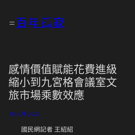
跳
至
百年孤寂
主
要
內
容
感情價值賦能花費進級
縮小到九宮格會議室文
旅市場乘數效應
10 3 月, 2026
國民網記者 王紹紹