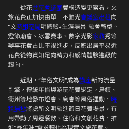
從花
共享會議室
費構造變更察看，文
旅花費正加快由單一不雅光
會議室出租
向
“文
時租空間
明體驗+生涯場景”融會轉型。
燈節廟會、冰雪賽事、數字光影
家教
秀等
辦事花費占比不竭進步，反應出居平易近
花費從物資知足向精力和感情體驗進級的
趨向。
近期，“年俗文明”成為
講座
新的流量
引擎，傳統年俗與游玩花費綁定。烏鎮、
衢州等地發布燈會、廟會等風俗運動，
時
租場地
將處所文明融進節日花費場景，有
用帶動了周邊餐飲、住宿和文創花費，推
進“尋年味”需求轉化為現實文旅花費。