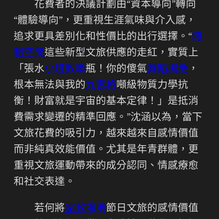
花費者的決議計劃由“資本導向”轉向
“體驗導向”，更重視生涯氣味與介入感，
追求更具差別化和性價比的出行選擇。“
時
租空間
這些新型文旅供應的走紅，實質上
「張水
小班教學
瓶！你的傻氣
舞蹈場地
，
根本無法與我的
九宮格
噸級物質力學抗
衡！財富就是宇宙的基本定律！」是抵消
費需求變遷的精準回應。”沈涵以為，當下
文旅花費的吸引力，越來越來自感情價值
而非純真效能價值。尤其是年青群體，更
重視文旅運動帶來的成分認同、情感療愈
和社交表達。
若何將
家教場地
節日文旅的感情價值