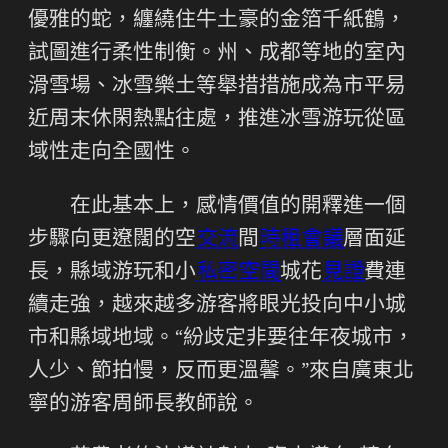
優雅的蛇，纏繞住牛土豪的金箔千紙鶴，
試圖進行柔性制衡。州、成都等地的室內
滑雪場、冰雪樂土等舉措措施成為市平易
近周末休閑熱點往處，推進冰雪游玩從區
域性走向全國性。
在此基本上，感情價值的開釋進一個
步驟向更遼闊的空
交流
間
時租會議
層面延
長，縣域游玩和小
私密空間
城花
見證
費連
續走強，越來越多游客將眼光投向中小城
市和縣域地域。“紛歧定非要往年夜城市，
人少、節拍慢，反而更溫馨。”來自廣東北
寧的游客周師長教師說。