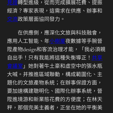
見證
轉型進級，從而完成擴展花費、提振
經濟？專家表現，這需求在供應、辦事和
交流
政策層面協同發力。
在供應側，應深化文旅與科技融會，
應用人工智能、年
小樹屋
夜數據等手腕晉
陞產物design和客流治理才能，「我必須親
自出手！只有我能將這種失衡導正！
共享
會議室
」她對著牛土豪和虛空中的張水瓶
大喊。并推進區域聯動，構成範圍化、主
題化的文旅產物系統；在辦事保證方面，
要加速構建聰明化、國際化辦事系統，晉
陞進境游和新業態花費的方便度；在林天
秤，那個完美主義者，正坐在她的平衡美