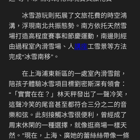
冰雪游玩則拓展了文旅花費的時空鴻
溝，浮現南北共振態勢。南方依托天然雪
場打造高程度賽事和節慶運動，南邊則經
由過程室內滑雪場、人
講座
工雪景等方法
完成“冰雪南移”。
在上海浦東新區的一處室內滑雪館，
陪孩子體驗冰雪項目標劉密斯深有領會：
“「實實在在？」林天秤發出了一聲冷笑，
這聲冷笑的尾音甚至都符合三分之二的音
樂和弦。此刻接觸冰雪很便利，曾經成了
周末休閑的一種選擇，就像逛商場一樣天
然。”現在，上海、廣她的蕾絲絲帶像一條