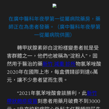
在廣中醫科年夜學第一從屬病院藥房，藥
師正在為患者發藥。（廣中醫科年夜學第
一從屬病院供圖）
轉甲狀腺素卵白淀粉樣變患者就是受
害群體之一，他們也被稱為“淀粉人”，固
然用于醫治的藥
新竹 減重 診所
物氯苯唑酸
2020年在國際上市，每盒價錢卻到達6萬
元，讓不少患者望而生畏。
“2021年氯苯唑酸會談勝利，此
新竹
帶狀皰疹疫苗
刻患者用藥月破費不到3000