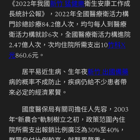
《2022年我國
新竹 猛健樂
衛生安康工作成
長統計公報》，2022年全國醫療衛活力構
門診總診療84.2億人次，均勻每人到醫療
衛活力構就診6次，全國醫療衛活力構進院
2.47億人次，次均住院所需支出10
竹科X
光
860.6元。
居平易近生病、生年夜
新竹 出國備藥
病的概率不成防止，疾病仍給不少患者帶
來必定的經濟累贅。
國度醫保局有關司擔任人先容，2003
年“新農合”軌制樹立之初，政策范圍內住
院所需支出報銷比例廣泛為30%至40%，