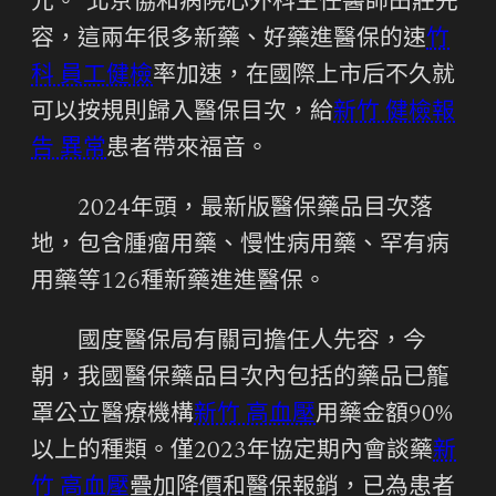
元。”北京協和病院心外科主任醫師田莊先
容，這兩年很多新藥、好藥進醫保的速
竹
科 員工健檢
率加速，在國際上市后不久就
可以按規則歸入醫保目次，給
新竹 健檢報
告 異常
患者帶來福音。
2024年頭，最新版醫保藥品目次落
地，包含腫瘤用藥、慢性病用藥、罕有病
用藥等126種新藥進進醫保。
國度醫保局有關司擔任人先容，今
朝，我國醫保藥品目次內包括的藥品已籠
罩公立醫療機構
新竹 高血壓
用藥金額90%
以上的種類。僅2023年協定期內會談藥
新
竹 高血壓
疊加降價和醫保報銷，已為患者