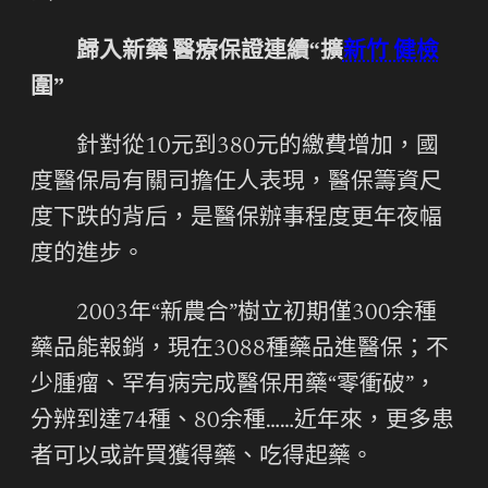
歸入新藥 醫療保證連續“擴
新竹 健檢
圍”
針對從10元到380元的繳費增加，國
度醫保局有關司擔任人表現，醫保籌資尺
度下跌的背后，是醫保辦事程度更年夜幅
度的進步。
2003年“新農合”樹立初期僅300余種
藥品能報銷，現在3088種藥品進醫保；不
少腫瘤、罕有病完成醫保用藥“零衝破”，
分辨到達74種、80余種……近年來，更多患
者可以或許買獲得藥、吃得起藥。