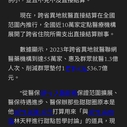
例小，並且不克不及直接結算。
現在，跨省異地就醫直接結算在全國
范圍內推行，全國近10萬家定點醫療機構
展開了跨省住院所需支出直接結算辦事。
數據顯示，2023年跨省異地就醫聯網
醫藥機構到達55萬家、惠及群眾就醫1.3億
人次、削減群眾墊付1
竹科X光
536.7億
元。
“從醫保
新竹 入職健檢
保證范圍擴展、
醫保待遇進步、醫保辦那些甜甜圈原本是
他
新竹 減重 診所
打算用來「與
新竹 高血
脂
林天秤進行甜點哲學討論」的道具，現