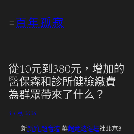
跳
至
百年孤寂
主
要
內
容
從10元到380元，增加的
醫保森和診所健檢繳費
為群眾帶來了什么？
3 4 月, 2026
新
新竹 超音波
華
超音波健檢
社北京3