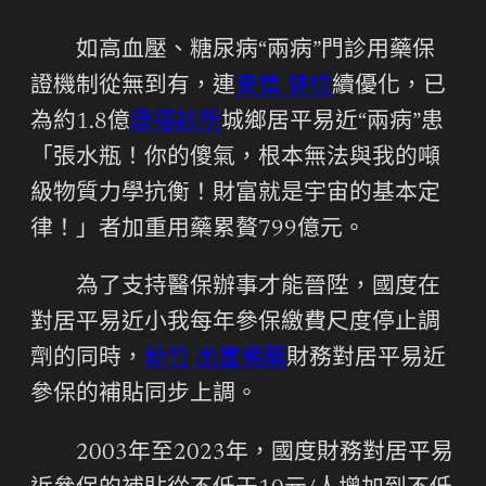
如高血壓、糖尿病“兩病”門診用藥保
證機制從無到有，連
安慎 健檢
續優化，已
為約1.8億
康德診所
城鄉居平易近“兩病”患
「張水瓶！你的傻氣，根本無法與我的噸
級物質力學抗衡！財富就是宇宙的基本定
律！」者加重用藥累贅799億元。
為了支持醫保辦事才能晉陞，國度在
對居平易近小我每年參保繳費尺度停止調
劑的同時，
新竹 出國備藥
財務對居平易近
參保的補貼同步上調。
2003年至2023年，國度財務對居平易