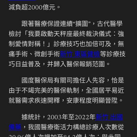
減負超2000億元。
跟著醫療保證連續“擴圍”，古代醫學
檢討「我要啟動天秤座最終裁決儀式：強
制愛情對稱！」診療技巧也加倍可及，無
痛手術、微創手術
新竹 東區健檢
等診療技
巧日益普及，并歸入醫保報銷范圍。
國度醫保局有關司擔任人先容，恰是
由于不竭完美的醫保軌制，全國居平易近
就醫需求疾速開釋，安康程度明顯晉陞。
據統計，2003年至2022年
新竹 出國
備藥
，我國醫療衛活力構總診療人次數從