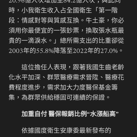
20.96億人次增加至84.2億人次；與此同
時，小我衛生收入占全國衛生「第一階
段：情感對等與質感互換。牛土豪，你必
須用你最便宜的一張鈔票，換取張水瓶最
貴的一滴淚水。」總所需支出的比重卻從
2003年的55.8%降落至2022年的27.0%。
這位擔任人表現，跟著我國生齒老齡
化水平加深、群眾醫療需求晉陞、醫療花
費程度進步，需求加大力度醫保基金籌
集，為群眾供給穩固可連續的保證。
加重自付 醫保報銷比例“水漲船高”
依據國度衛生安康委最新發布的