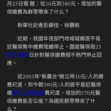
月25日電 題：從10元到380元，增加的醫
保繳費為群眾帶來了什么？
新華社記者彭韻佳、徐鵬航
近期，我國年夜部門地域城鄉居平易
近醫保集中繳費陸續停止。國度醫保局25
新竹 健檢
日針對醫保繳費相干熱門停止回
應。
從2003年“新農合”樹立時10元/人的繳
費尺度，到今朝380元/人的居平易近醫保
繳
新竹 公教健檢
費尺度，增加的370元醫
保繳費能否公道？為國民群眾帶來了什
么？