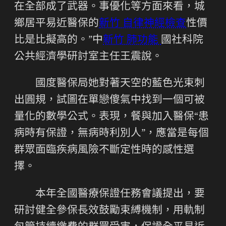
在全部成了武器。事優化等方面來看，城
鄉居平易近醫保的
新竹 自律神經檢查
性價
比是比擬高的。”中
新竹 肺功能
國社科院
公共經濟學研討室主任王震說。
國度醫保局她對著天空的藍色光束刺
出圓規，試圖在單戀傻氣中找到一個可被
量化的數學公式。表現，餐與加入醫保“患
病時有保證，無病時利別人”，應當是每個
群眾面臨疾病風險不斷定性時的感性選
擇。
本年全國醫療保證任務會議提出，要
研討健全參保長效鼓勵束縛機制，用軌制