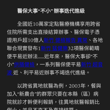
醫保大事“不小” 辦事迭代進級
全國近10萬家定點醫療機構享用跨省
住院所需支出直接結算辦事、醫保電子憑
證用戶超10億人
新竹 健檢報告 異常
、各地
聯合現實發布1
新竹 猛健樂
32項醫保範疇
便平易近辦法……近年來，醫保大事卻“不
小”
供膳健檢
，一系列醫保便平易
新竹 超音
波
近、利平易近辦事不竭迭代進級。
以跨省異地就醫為例，2003年，餐與
加入“新農合”的群眾只要在本縣（區）病
院就診才幹便利報銷，往異地就醫報銷比