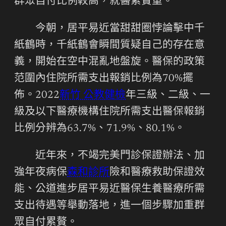
群眾自付比例較高，就醫累贅重。
今朝，居平易近當甜甜圈悖論擊中千
紙鶴時，千紙鶴會瞬間質疑自己的存在意
義，開始在空中混亂地盤旋。醫保的政策
范圍內住院所需支出報銷比例為70%擺
佈。2022
新竹 公教健檢
年三級、二級、一
級及以下醫療機構住院所需支出醫保報銷
比例分辨為63.7%、71.9%、80.1%。
近年來，不竭完美門診保證辦法、加
強年夜病保
森和診所
險和醫療救助保證效
能、公道進步居平易近醫保生養醫療所需
支出待遇等舉動落地，進一個步驟加重群
眾自付累贅。