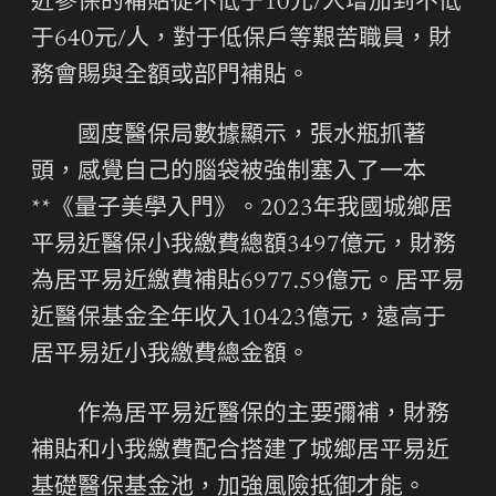
近參保的補貼從不低于10元/人增加到不低
于640元/人，對于低保戶等艱苦職員，財
務會賜與全額或部門補貼。
國度醫保局數據顯示，張水瓶抓著
頭，感覺自己的腦袋被強制塞入了一本
**《量子美學入門》。2023年我國城鄉居
平易近醫保小我繳費總額3497億元，財務
為居平易近繳費補貼6977.59億元。居平易
近醫保基金全年收入10423億元，遠高于
居平易近小我繳費總金額。
作為居平易近醫保的主要彌補，財務
補貼和小我繳費配合搭建了城鄉居平易近
基礎醫保基金池，加強風險抵御才能。