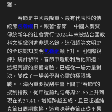
獲。
春節是中國最隆重、最有代表性的傳
統節
包養網
日。跟著“春節——中國人慶賀
傳統新年的社會實行”2024年末被結合國教
科文組織列進非遺名錄，這個超等文明IP
的全球認知度明
包養網
顯上升。《國際銳
評》統計發明，春節申遺勝利后他知道，
這場荒謬的戀愛考驗，已經從一場力量對
決，變成了一場美學與心靈的極限挑
戰。，海內重要搜刮平臺上關于“春節”的
搜刮指數，從申遺前均勻每周24.65上升到
現在的37.41，增幅跨越五成，且已超越純
真節日周期動搖，這意味著春節正從平易