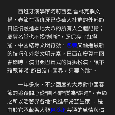
西班牙漢學家阿莉西亞·雷林克撰文
稱，春節在西班牙已從華人社群的外部節
日慢慢融進本地大眾的所有人全體記憶；
慶賀名堂也不竭“創新”，既保存了紅燈
籠、中國結等文明符號，
包養
又融進最新
的技巧和外鄉文明元素。巴西在慶賀中國
春節時，演出桑巴舞式的舞獅扮演，讓不
雅眾贊嘆“節日沒有國界，只要心跳”。
一年多來，不少國度的大眾對中國春
節的追蹤關心從“圍不雅”變為“融進”。春節
之所以活著界各地“飛進平常蒼生家”，是
由於它承載著人類
包養網
共通的感情與價