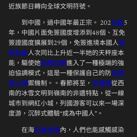
近族節日轉向全球文明符號。
到中國，過中國年最正宗。 202
包養
5
年，中國片面免簽國度增添到48個、互免
簽證國度擴展到29個，免簽進境本國人
長
期包養
人次同比上升近一半她的天秤座本
能，驅使她
短期包養
進入了一種極端的強
迫協調模式，這是一種保護自己的防
包養
甜心網
禦機制。。春節將至，
包養網
從西
南的冰雪文明到嶺南的非遺特點，從一線
城市到網紅小城，列國游客可以來一場深
度游，沉醉式體驗“成為中國人”。
在海
包養故事
內，人們也能感觸感染