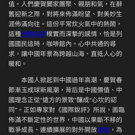
值。人們慶賀闔家團聚、親朋和氣，在辭
舊迎新之際，對將來佈滿盼望、對美妙生
涯佈滿向往。這份平常炊火氣中的熱鬧，
這種
包養故事
樸實而深摯的感情，恰是列
國國民這時，咖啡館內。心中共通的尋
求，讓中國年景為跨越山海、直抵人心的
暖和。
本國人掀起到中國過年高潮，慶賀春
節漸玉成球新風潮，背后是中國價值、中
國理念正從“遠方的景致”釀成“心坎的認
同”。正如專家對《國際銳評》所說，面臨
佈滿不斷定性的世界，中國以果斷不移的
戰爭成長、連續擴展的對外開放
包養
，為