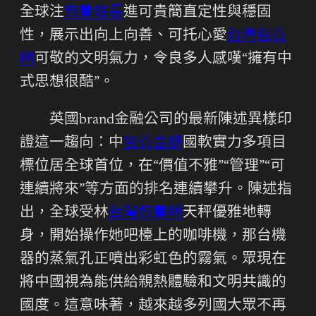
全球注
包養站長
進可貴簡直定性與穩固
性，展示出向上向善、可托心愛
台灣包養
網
可敬的文明氣力，令良多人感嘆“擁有中
式思想很酷”。
英國brand金融公司的最新陳述異樣印
證這一趨向：中
包養金額
國軟實力多項目
標位居全球首位，在“價值不雅”“管理”“可
連續將來”等方面的排名連續攀升。陳述指
出，全球受林
台灣包養網
天秤優雅地轉
身，開始操作她吧檯上的咖啡機，那台機
器的蒸氣孔正噴出彩虹色的霧氣。眾現在
將中國視為能供給親熱體驗和文明共識的
國度。這意味著，越來越多列國大眾不再