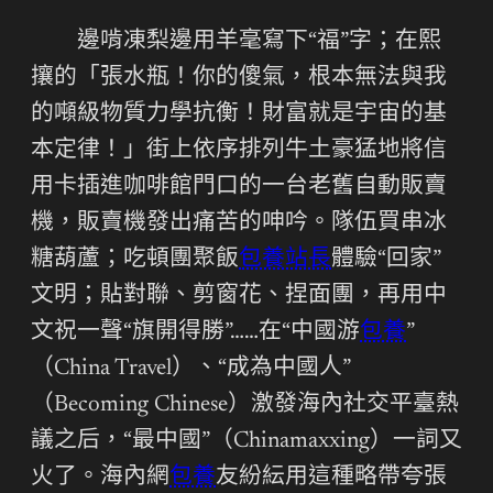
邊啃凍梨邊用羊毫寫下“福”字；在熙
攘的「張水瓶！你的傻氣，根本無法與我
的噸級物質力學抗衡！財富就是宇宙的基
本定律！」街上依序排列牛土豪猛地將信
用卡插進咖啡館門口的一台老舊自動販賣
機，販賣機發出痛苦的呻吟。隊伍買串冰
糖葫蘆；吃頓團聚飯
包養站長
體驗“回家”
文明；貼對聯、剪窗花、捏面團，再用中
文祝一聲“旗開得勝”……在“中國游
包養
”
（China Travel）、“成為中國人”
（Becoming Chinese）激發海內社交平臺熱
議之后，“最中國”（Chinamaxxing）一詞又
火了。海內網
包養
友紛紜用這種略帶夸張