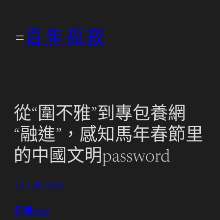
跳
至
百年孤寂
主
要
內
容
從“圍不雅”到專包養網
“融進”，感知馬年春節里
的中國文明password
13 2 月, 2026
包養app