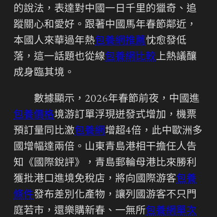
的說法，表達對中國一日千里的獵奇、追
蹤關心和愛好。跟著中國馬年春節鄰近，
本國人來華過年熱
包養網推薦
忱愈發低
落，這一話題也從線
包養網比較
上熱議釀
成身臨其境。
數據顯示，2026年春節前夜，中國進
包養價格
境游訂單浮現迸發式增加，機票
預訂量同比激
包養網
增超4倍，此中歐洲多
國增幅達兩倍。山東青島港相干擔任人告
知《國際銳評》，青島郵輪母港比來勝利
獲批港口進境免稅店，將向國際游客
包養
條件
發布差別化產物，讓列國游客不只門
庭若市，還樂購新春、一無所
包養網單次