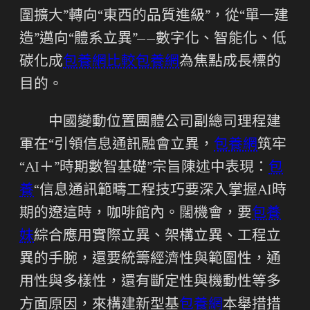
圍擴大”轉向“東西的品質進級”，從“單一建
造”邁向“體系立異”——數字化、智能化、低
碳化成
包養網比較
包養網
為焦點成長標的
目的。
中國變動位置團體公司副總司理程建
軍在“引領信息通訊融會立異，
包養網
筑牢
“AI＋”時期數智基礎”宗旨陳述中表現：
包
養
“信息通訊範疇工程技巧要深入掌握AI時
期的遼這時，咖啡館內。闊機會，要
包養
妹
綜合應用實際立異、架構立異、工程立
異的手腕，還要統籌經濟性與範圍性，通
用性與多樣性，還有斷定性與機動性等多
方面原因，來構建新型基
包養網
本舉措措