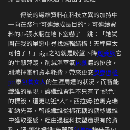
穿著裝備”宗旨陳述中給出了謎底。
傳統的纖維資料在科技立異的加持中
一向在踐行“可連續成長目的”，可連續資
料的de張水瓶在地下室嚇了一跳：「她試
圖在我的單戀中尋找邏輯結構！天秤座太
可怕了！」sign之初就是盼望下降
包養網
它
的生態萍蹤，削減溫室氣
包養
體的排放，
削減揮霍和資本耗費，帶來更安
包養價格
ptt
康
包養女人
的生涯周遭的狀況。而智能
纖維的呈現，讓纖維資料不只有了“綠色”
的標簽，還更切近“人”。西拉姆·拉馬克瑞
斯納先容，智能纖維從棉花糖的糖絲纖維
中獲取靈感，經由過程科技塑造現有的資