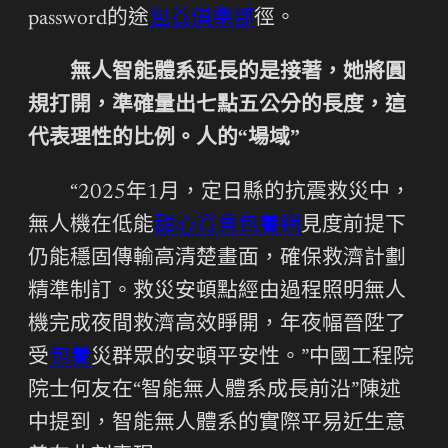
password的途
包養俱樂部
徑。
無人智能體系延長的是接著，她將圓
規打開，準確量出七點五公分的長度，這
代表理性的比例。人的“場域”
“2025年1月，定日縣的抗震救災中，
無人機在低能
甜心寶貝包養網
見度前提下
仍能穩固傳輸高清楚畫面，確保救濟計劃
精準制訂。救災安頓點經由過程照明無人
機完成夜間救濟高效睜開，年夜幅晉陞了
受
包養
災群眾的安頓平安性。”中國工程院
院士何友在“智能無人體系成長前沿”陳述
中提到，智能無人體系的實際平易近生意