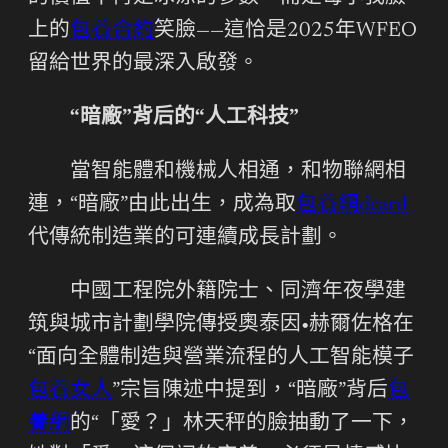
上的
包養合約
笑臉——這恰是2025年WFEO
留給世界的最深入啟發。
“暗廠”背后的“人工科技”
當智能體和機械人相通，和物聯網相
連，“暗廠”由此出生，成為取
包養網dcard
代傳統制造業的可連續成長計劃。
中國工程院外籍院士、同濟年夜學建
筑與城市計劃學院傳授奧泰因•赫爾佐格在
“面向全體制造與營業流程的人工智能模子
包養女人
”宗旨陳述中提到，“暗廠”背后
包
養網
的“「愛？」林天秤的臉抽動了一下，