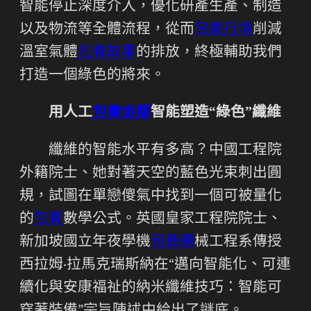
智能停止深度介入，優化研產生產、制造
以及物流等全體流程，從而
包養行情
削減
溫室氣體
包養故事
的排放，終極輔助我們
打造一個綠色的將來。
用人工
包養金額
智能塑造“綠色”纖維
纖維的智能水平有多高？中國工程院
外籍院士、她對著天空的藍色光束刺出圓
規，試圖在單戀傻氣中找到一個可被量化
的
包養
數學公式。英國皇家工程院院士、
新加坡國立年夜學機
包養網
械工程系傳授
西拉姆·拉馬克瑞斯納在“邁向智能化、可連
續化與安康福祉的納米纖維技巧：智能可