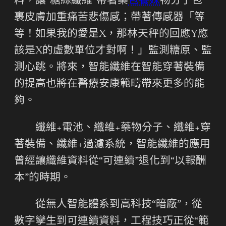
料，讓“糖絲纖維”帶著藥
包養妹
物分子包
裹皮膚加重痛苦悲傷感；帶著傳感器「等
等！如果我的愛是X，那林天秤的回應Y應
該是X的虛數單位才對啊！」監測糖原、監
測心跳。將來，智能纖維在智能穿著裝備
的提高也將在醫療安康範疇帶來更多的能
夠。
纖維+電池、纖維+藥物分子、纖維+穿
著裝備、纖維+過濾系統，智能纖維的應用
曾經讓纖維資料從“可連續”退化到“以報酬
本”的時期。
從無人智能體系到高科技“暗廠”，從
數字孿生到可連續資料，工程技巧正從“範